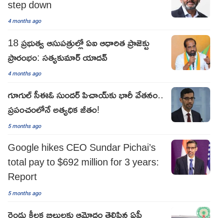
step down
4 months ago
18 ప్రభుత్వ ఆసుపత్రుల్లో ఏఐ ఆధారిత ప్రాజెక్టు
ప్రారంభం: సత్యకుమార్ యాదవ్
4 months ago
గూగుల్ సీఈఓ సుందర్ పిచాయ్‌కు భారీ వేతనం..
ప్రపంచంలోనే అత్యధిక జీతం!
5 months ago
Google hikes CEO Sundar Pichai’s
total pay to $692 million for 3 years:
Report
5 months ago
రెండు కీలక బిల్లులకు ఆమోదం తెలిపిన ఏపీ