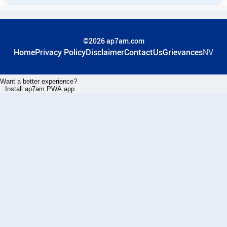
©2026 ap7am.com
Home
Privacy Policy
Disclaimer
ContactUs
Grievances
NV
Want a better experience?
Install ap7am PWA app