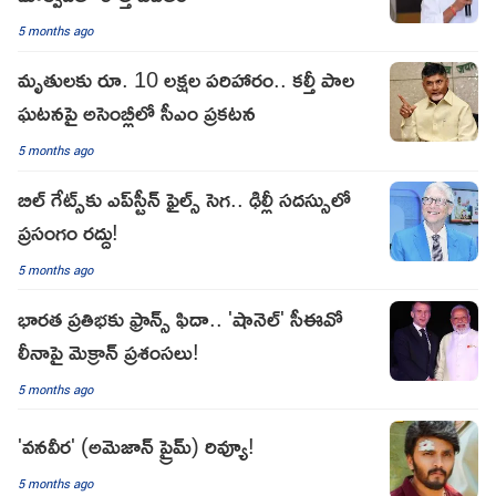
5 months ago
మృతులకు రూ. 10 లక్షల పరిహారం.. కల్తీ పాల
ఘటనపై అసెంబ్లీలో సీఎం ప్రకటన
5 months ago
బిల్ గేట్స్‌కు ఎప్‌స్టీన్ ఫైల్స్ సెగ.. ఢిల్లీ సదస్సులో
ప్రసంగం రద్దు!
5 months ago
భారత ప్రతిభకు ఫ్రాన్స్ ఫిదా.. 'షానెల్' సీఈవో
లీనాపై మెక్రాన్ ప్రశంసలు!
5 months ago
'వనవీర' (అమెజాన్ ప్రైమ్) రివ్యూ!
5 months ago