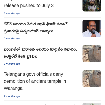
release pushed to July 3
2 months ago
టీవీకే విజయం వెనుక జగన్ ఫొటో ఉందనే
ప్రచారంపై సత్యకుమార్ విమర్శలు
2 months ago
వరంగల్‌లో పురాతన ఆలయం కూల్చివేత వివాదం..
కలెక్టరేట్ కీల‌క‌ ప్రకటన
2 months ago
Telangana govt officials deny
demolition of ancient temple in
Warangal
2 months ago