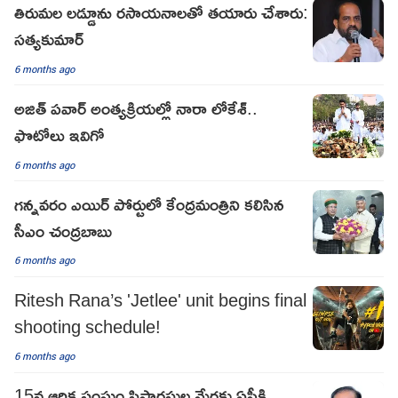
తిరుమల లడ్డూను రసాయనాలతో తయారు చేశారు:
సత్యకుమార్
6 months ago
అజిత్ పవార్ అంత్యక్రియల్లో నారా లోకేశ్..
ఫొటోలు ఇవిగో
6 months ago
గన్నవరం ఎయిర్ పోర్టులో కేంద్రమంత్రిని కలిసిన
సీఎం చంద్రబాబు
6 months ago
Ritesh Rana’s 'Jetlee' unit begins final
shooting schedule!
6 months ago
15వ ఆర్థిక సంఘం సిఫారసుల మేరకు ఏపీకి