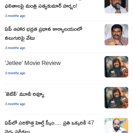
ఫలితాలపై మంత్రి సత్యకుమార్ హర్షం!
3 months ago
ఏపీ ఆహార భద్రత ప్రధాన కార్యాలయంలో
నలుగురిపై వేటు
3 months ago
'Jetlee' Movie Review
3 months ago
'జెట్‌లీ' మూవీ రివ్యూ
3 months ago
ఏపీలో సరికొత్త హెల్త్ స్కీం.... ప్రతి ఒక్కరికీ 47
వైద్య పరీక్షలు