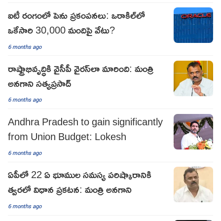
ఐటీ రంగంలో పెను ప్రకంపనలు: ఒరాకిల్‌లో
ఒకేసారి 30,000 మందిపై వేటు?
6 months ago
రాష్ట్రాభివృద్ధికి వైసీపీ వైరస్‌లా మారింది: మంత్రి
అనగాని సత్యప్రసాద్
6 months ago
Andhra Pradesh to gain significantly
from Union Budget: Lokesh
6 months ago
ఏపీలో 22 ఏ భూముల సమస్య పరిష్కారానికి
త్వరలో విధాన ప్రకటన: మంత్రి అనగాని
6 months ago