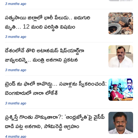
3 months ago
సత్యసాయి జిల్లాలో భారీ పేలుడు.. ఐదుగురి
మృతి... 12 మంది పరిస్థితి విషమం
3 months ago
దేశంలోనే తొలి అటానమస్ షిప్‌యార్డ్‌గా
జువ్వలదిన్నె.. మంత్రి అనగాని ప్రకటన
3 months ago
ట్రెండ్ ను ఫాలో కావొద్దు... సవాళ్లను స్వీకరించండి:
బెంగళూరులో నారా లోకేశ్
3 months ago
ప్రశ్నిస్తే గొంతు నొక్కుతారా?: 'ఆంధ్రజ్యోతి'పై వైసీపీ
దాడి పట్ల అనగాని, సోమిరెడ్డి ఆగ్రహం
4 months ago