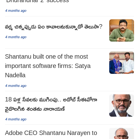
4 months ago
వర్మ చిన్నప్పుడు ఏం కావాలనుకున్నాడో తెలుసా?
4 months ago
Shantanu built one of the most
important software firms: Satya
Nadella
4 months ago
18 ఏళ్ల సేవలకు ముగింపు.. అడోబ్ సీఈవోగా
వైదొలగిన శంతను నారాయణ్
4 months ago
Adobe CEO Shantanu Narayen to