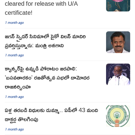
cleared for release with U/A
certificate!
1 month ago
జగన్ స్పైడర్ సినిమాలో సైకో విలన్ మాదిరి
ప్రవర్తిస్తున్నారు: మంత్రి అనగాని
1 month ago
క్యాన్సర్‌పై ఉమ్మడి పోరాటం జరపాలి:
'బసవతారకం' రజతోత్సవ సభలో దామోదర
రాజనర్సింహ
1 month ago
ఏళ్ల తరబడి విధులకు డుమ్మా.. ఏపీలో 43 మంది
డాక్టర్ల తొలగింపు
1 month ago