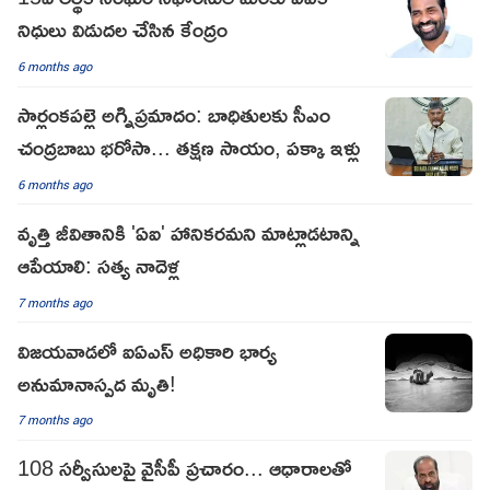
నిధులు విడుదల చేసిన కేంద్రం
6 months ago
సార్లంకపల్లె అగ్నిప్రమాదం: బాధితులకు సీఎం
చంద్రబాబు భరోసా... తక్షణ సాయం, పక్కా ఇళ్లు
6 months ago
వృత్తి జీవితానికి 'ఏఐ' హానికరమని మాట్లాడటాన్ని
ఆపేయాలి: సత్య నాదెళ్ల
7 months ago
విజయవాడలో ఐఏఎస్ అధికారి భార్య
అనుమానాస్పద మృతి!
7 months ago
108 సర్వీసులపై వైసీపీ ప్రచారం... ఆధారాలతో