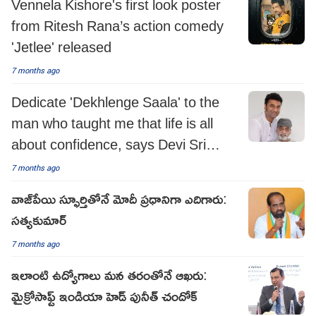
Vennela Kishore's first look poster
from Ritesh Rana’s action comedy
'Jetlee' released
7 months ago
Dedicate 'Dekhlenge Saala' to the
man who taught me that life is all
about confidence, says Devi Sri
Prasad
7 months ago
వాజ్‌పేయి స్ఫూర్తితోనే మోదీ ప్రధానిగా ఎదిగారు:
సత్యకుమార్
7 months ago
ఇలాంటి ఉద్యోగాలు మన తరంతోనే ఆఖరు:
మైక్రోసాఫ్ట్ ఇండియా హెడ్ పునీత్ చందోక్