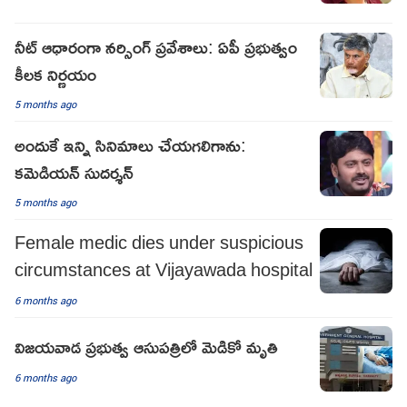
నీట్‌ ఆధారంగా నర్సింగ్‌ ప్రవేశాలు: ఏపీ ప్రభుత్వం
కీలక నిర్ణయం
5 months ago
అందుకే ఇన్ని సినిమాలు చేయగలిగాను:
కమెడియన్ సుదర్శన్
5 months ago
Female medic dies under suspicious
circumstances at Vijayawada hospital
6 months ago
విజయవాడ ప్రభుత్వ ఆసుపత్రిలో మెడికో మృతి
6 months ago