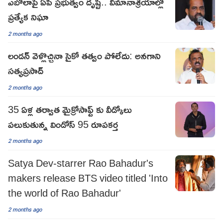
ఎబోలాపై ఏపీ ప్రభుత్వం దృష్టి.. విమానాశ్రయాల్లో
ప్రత్యేక నిఘా
2 months ago
లండన్ వెళ్లొచ్చినా సైకో తత్వం పోలేదు: అనగాని
సత్యప్రసాద్
2 months ago
35 ఏళ్ల తర్వాత మైక్రోసాఫ్ట్ కు వీడ్కోలు
పలుకుతున్న విండోస్ 95 రూపకర్త
2 months ago
Satya Dev-starrer Rao Bahadur's
makers release BTS video titled 'Into
the world of Rao Bahadur'
2 months ago