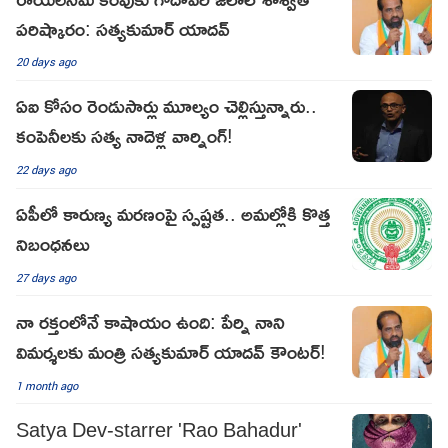
పరిష్కారం: సత్యకుమార్ యాదవ్
20 days ago
ఏఐ కోసం రెండుసార్లు మూల్యం చెల్లిస్తున్నారు..
కంపెనీలకు సత్య నాదెళ్ల వార్నింగ్‌!
22 days ago
ఏపీలో కారుణ్య మరణంపై స్పష్టత.. అమల్లోకి కొత్త
నిబంధనలు
27 days ago
నా రక్తంలోనే కాషాయం ఉంది: పేర్ని నాని
విమర్శలకు మంత్రి సత్యకుమార్ యాదవ్ కౌంటర్!
1 month ago
Satya Dev-starrer 'Rao Bahadur'