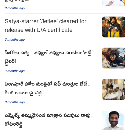
3 months ago
Satya-starrer 'Jetlee' cleared for
release with U/A certificate
3 months ago
హీరోగా సత్య.. నవ్వులే నవ్వులు పంచేలా ‘జెట్లీ’
ట్రైలర్!
3 months ago
సింగపూర్ హోం మంత్రితో ఏపీ మంత్రుల భేటీ..
కీలక అంశాలపై చర్చ
3 months ago
ఎమ్మెల్యే తమ్ముడైనంత మాత్రాన పదవులు రావు:
కోటంరెడ్డి