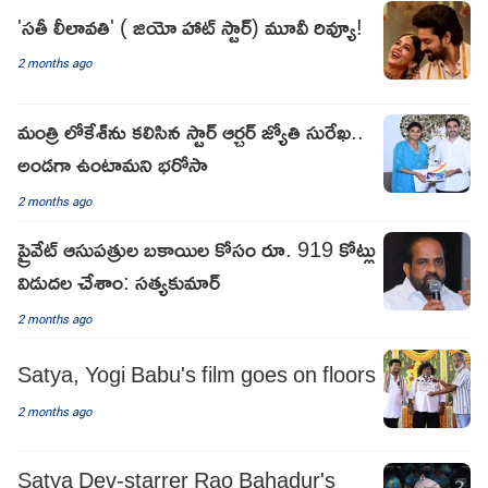
'సతీ లీలావతి' ( జియో హాట్ స్టార్) మూవీ రివ్యూ!
2 months ago
మంత్రి లోకేశ్‌ను కలిసిన స్టార్ ఆర్చర్ జ్యోతి సురేఖ..
అండగా ఉంటామని భరోసా
2 months ago
ప్రైవేట్ ఆసుపత్రుల బకాయిల కోసం రూ. 919 కోట్లు
విడుదల చేశాం: సత్యకుమార్
2 months ago
Satya, Yogi Babu's film goes on floors
2 months ago
Satya Dev-starrer Rao Bahadur's