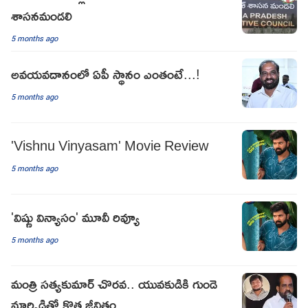
శాసనమండలి
5 months ago
అవయవదానంలో ఏపీ స్థానం ఎంతంటే...!
5 months ago
'Vishnu Vinyasam' Movie Review
5 months ago
'విష్ణు విన్యాసం' మూవీ రివ్యూ
5 months ago
మంత్రి సత్యకుమార్ చొరవ.. యువకుడికి గుండె
మార్పిడితో కొత్త జీవితం