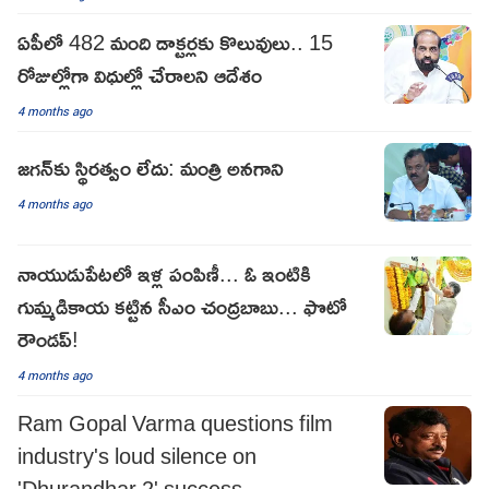
ఏపీలో 482 మంది డాక్టర్లకు కొలువులు.. 15
రోజుల్లోగా విధుల్లో చేరాలని ఆదేశం
4 months ago
జగన్‌కు స్థిరత్వం లేదు: మంత్రి అనగాని
4 months ago
నాయుడుపేటలో ఇళ్ల పంపిణీ... ఓ ఇంటికి
గుమ్మడికాయ కట్టిన సీఎం చంద్రబాబు... ఫొటో
రౌండప్!
4 months ago
Ram Gopal Varma questions film
industry's loud silence on
'Dhurandhar 2' success