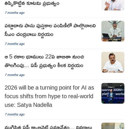
తిప్పికొట్టిన కూటమి ప్రభుత్వం
7 months ago
పట్టాదారు పాసు పుస్తకాల పంపిణీలో పాల్గొనాలని
సీఎం చంద్రబాబు నిర్ణయం
7 months ago
ఆ 5 రకాల భూములు 22ఏ జాబితా నుంచి
తొలగింపు... ఏపీ ప్రభుత్వం కీలక నిర్ణయం
7 months ago
2026 will be a turning point for AI as
focus shifts from hype to real-world
use: Satya Nadella
7 months ago
ముగిసిన ఏపీ క్యాబినెట్ సమావేశం... వివరాలు