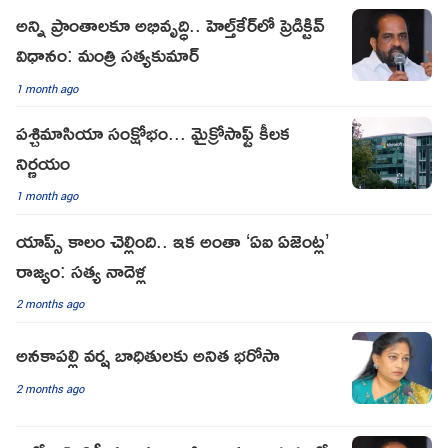
అన్ని ప్రాంతాలకూ అభివృద్ధి.. హెల్త్‌కేర్‌లో ప్రెడిక్టివ్
విధానం: మంత్రి సత్యకుమార్
1 month ago
పశ్చిమాసియా సంక్షోభం... మైక్రోసాఫ్ట్ కీలక
నిర్ణయం
1 month ago
యాప్స్ కాలం చెల్లింది.. ఇక అంతా ‘ఏఐ ఏజెంట్ల’
రాజ్యం: సత్య నాదెళ్ల
2 months ago
అనకాపల్లి వర్ష బాధితులకు అనిత భరోసా
2 months ago