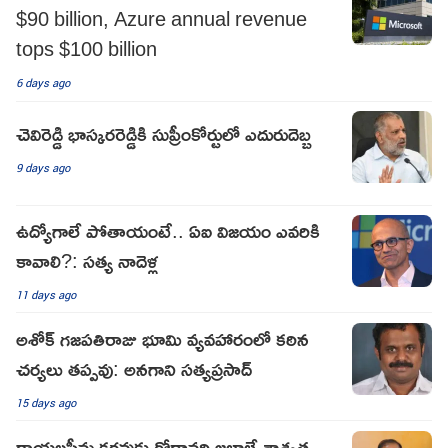
$90 billion, Azure annual revenue
tops $100 billion
6 days ago
చెవిరెడ్డి భాస్కరరెడ్డికి సుప్రీంకోర్టులో ఎదురుదెబ్బ
9 days ago
ఉద్యోగాలే పోతాయంటే.. ఏఐ విజయం ఎవరికి
కావాలి?: సత్య నాదెళ్ల
11 days ago
అశోక్ గజపతిరాజు భూమి వ్యవహారంలో కఠిన
చర్యలు తప్పవు: అనగాని సత్యప్రసాద్
15 days ago
రాయలసీమ కరవుకు గోదావరి జలాలే శాశ్వత