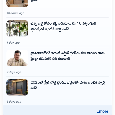
10 hours ago
చిన్న ఇళ్ల కోసం బెస్ట్ ఐడియా.. ఈ 10 హ్యాంగింగ్
ప్లాంట్స్‌తో ఇంటికి కొత్త లుక్!
1 day ago
హైదరాబాద్‌లో రియల్ ఎస్టేట్ స్లంప్‌కు మేం కారణం కాదు:
హైడ్రా కమిషనర్ ఏవీ రంగనాథ్
2 days ago
2026లో స్టీల్ డోర్ల ట్రెండ్.. భద్రతతో పాటు ఇంటికి స్మార్ట్
లుక్!
3 days ago
..more