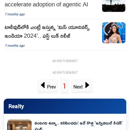
accelerate adoption of agentic AI
7 months ago
టాలీవుడ్‌లోకి ఎంట్రీ ఇస్తున్న ‘మిస్‌ యూనివర్స్‌
ఇండియా 2024’.. ఫస్ట్‌ లుక్‌ రిలీజ్‌
7 months ago
ADVERTISEMENT
ADVERTISEMENT
1
Prev
Next
Realty
వంటగది ఉన్నా.. కనిపించదు! ఇదే కొత్త 'ఇన్విజిబుల్ కిచెన్'
ట్రెండ్