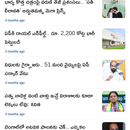
భార్య కొత్త చిత్రంపై వరుణ్ తేజ్ ప్రశంసలు.. 'సతీ
లీలావతి' అద్భుతమన్న మెగా ప్రిన్స్
3 months ago
ఏపీకి రాయల్ ఎన్‌ఫీల్డ్.. రూ. 2,200 కోట్ల భారీ
పెట్టుబడి
3 months ago
విధులకు గైర్హాజరు.. 51 మంది వైద్యులపై ఏపీ
సర్కార్ వేటు
3 months ago
సత్య నాదెళ్ల వంటి వాళ్లు ఇచ్చే విరాళాలకు కూడా
లెక్కలు లేవు: కవిత
3 months ago
బెంగాల్‌లో అటవిక పాలనకు చెక్.. ఎన్నికల