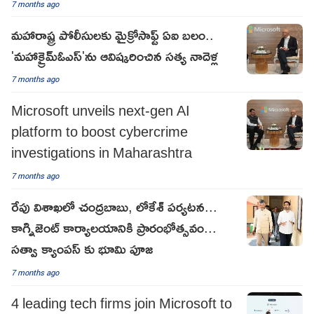
7 months ago
మహారాష్ట్ర పోలీసులకు మైక్రోసాఫ్ట్ ఏఐ బలం..
'మహాక్రైమ్‌ఓఎస్'ను ఆవిష్కరించిన సత్య నాదెళ్ల
7 months ago
Microsoft unveils next-gen AI
platform to boost cybercrime
investigations in Maharashtra
7 months ago
రేపు విశాఖలో చంద్రబాబు, లోకేశ్ పర్యటన...
కాగ్నిజెంట్ కార్యాలయానికి ప్రారంభోత్సవం...
సత్వా క్యాంపస్‌ కు భూమి పూజ
7 months ago
4 leading tech firms join Microsoft to