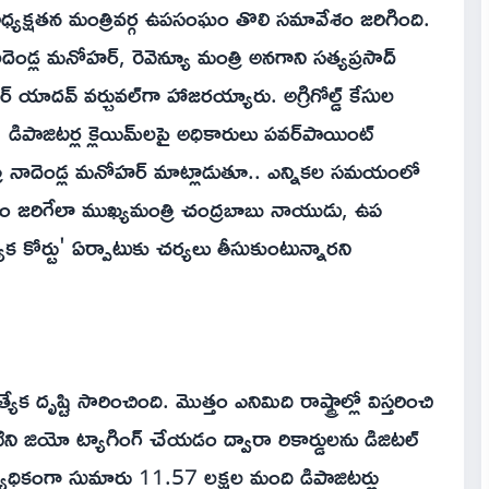
క్షతన మంత్రివర్గ ఉపసంఘం తొలి సమావేశం జరిగింది.
డ్ల మనోహర్, రెవెన్యూ మంత్రి అనగాని సత్యప్రసాద్
్ యాదవ్ వర్చువల్‌గా హాజరయ్యారు. అగ్రిగోల్డ్ కేసుల
రియ, డిపాజిటర్ల క్లెయిమ్‌లపై అధికారులు పవర్‌పాయింట్
్రి నాదెండ్ల మనోహర్ మాట్లాడుతూ.. ఎన్నికల సమయంలో
్యాయం జరిగేలా ముఖ్యమంత్రి చంద్రబాబు నాయుడు, ఉప
యేక కోర్టు' ఏర్పాటుకు చర్యలు తీసుకుంటున్నారని
త్యేక దృష్టి సారించింది. మొత్తం ఎనిమిది రాష్ట్రాల్లో విస్తరించి
ి జియో ట్యాగింగ్ చేయడం ద్వారా రికార్డులను డిజిటల్
త్యధికంగా సుమారు 11.57 లక్షల మంది డిపాజిటర్లు