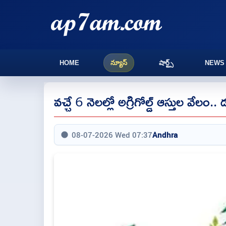
HOME
న్యూస్
షార్ట్స్
NEWS
వచ్చే 6 నెలల్లో అగ్రిగోల్డ్ ఆస్తుల వేలం..
08-07-2026 Wed 07:37
Andhra