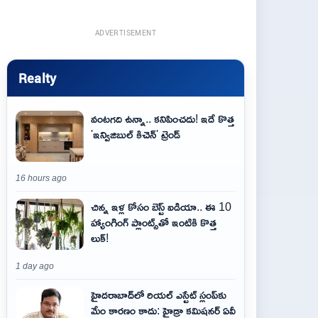
ADVERTISEMENT
Realty
వంటగది ఉన్నా.. కనిపించదు! ఇదే కొత్త
'ఇన్విజిబుల్ కిచెన్' ట్రెండ్
16 hours ago
చిన్న ఇళ్ల కోసం బెస్ట్ ఐడియా.. ఈ 10
హ్యాంగింగ్ ప్లాంట్స్‌తో ఇంటికి కొత్త
లుక్!
1 day ago
హైదరాబాద్‌లో రియల్ ఎస్టేట్ స్లంప్‌కు
మేం కారణం కాదు: హైడ్రా కమిషనర్ ఏవీ