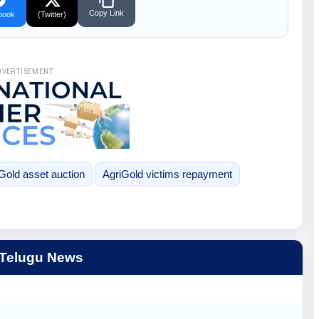
Copy Link
book
(Twitter)
DVERTISEMENT
Gold asset auction
AgriGold victims repayment
 Telugu News