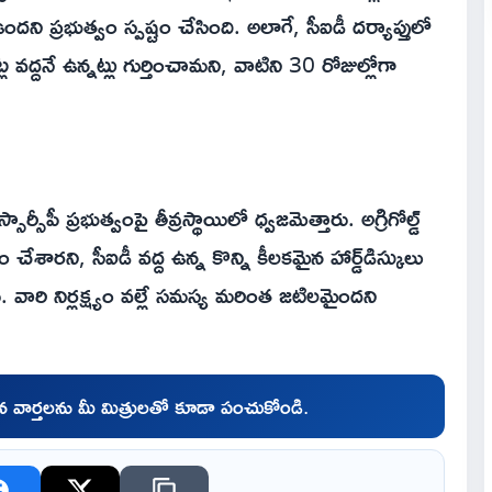
ందని ప్రభుత్వం స్పష్టం చేసింది. అలాగే, సీఐడీ దర్యాప్తులో
వద్దనే ఉన్నట్లు గుర్తించామని, వాటిని 30 రోజుల్లోగా
ీపీ ప్రభుత్వంపై తీవ్రస్థాయిలో ధ్వజమెత్తారు. అగ్రిగోల్డ్
్యం చేశారని, సీఐడీ వద్ద ఉన్న కొన్ని కీలకమైన హార్డ్‌డిస్కులు
ి నిర్లక్ష్యం వల్లే సమస్య మరింత జటిలమైందని
చిన వార్తలను మీ మిత్రులతో కూడా పంచుకోండి.