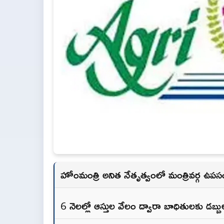
హోంమంత్రి అనిత నేతృత్వంలో మంత్రివర్గ ఉపస
6 నెలల్లో ఆస్తుల వేలం ద్వారా బాధితులకు డబ్బుల