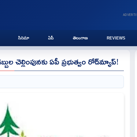
ADVERT
సినిమా
ఏపీ
తెలంగాణ
REVIEWS
 డబ్బుల చెల్లింపునకు ఏపీ ప్రభుత్వం రోడ్‌మ్యాప్!