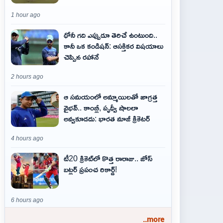
1 hour ago
ధోనీ గది ఎప్పుడూ తెరిచే ఉంటుంది..
కానీ ఒక కండిషన్: ఆసక్తికర విషయాలు
చెప్పిన రహానే
2 hours ago
ఆ స‌మ‌యంలో అమ్మాయిల‌తో జాగ్ర‌త్త‌
వైభ‌వ్‌.. కాంబ్లీ, పృథ్వీ షాలలా
అవ్వ‌కూడ‌దు: భార‌త మాజీ క్రికెట‌ర్‌
4 hours ago
టీ20 క్రికెట్‌లో కొత్త రారాజు.. జోస్
బట్లర్ ప్ర‌పంచ రికార్డ్‌!
6 hours ago
..more