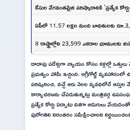
కేసుల వేగవంతమైన పరిష్కారానికి 'ప్రత్యేక కోర్ట
ఏపీలో 11.57 లక్షల మంది బాధితులకు రూ.3,944
8 రాష్ట్రాల్లోని 23,599 ఎకరాల భూములకు జియ
దాదాపు పదేళ్లుగా న్యాయం కోసం కళ్లల్లో ఒత్తులు వే
ప్రభుత్వం హామీ ఇచ్చింది. అగ్రిగోల్డ్ వ్యవహారం
పరిష్కరించి, వచ్చే ఆరు నెలల వ్యవధిలోనే ఆస్తుల 
కార్యాచరణను చేపడుతున్నట్లు మంత్రివర్గ ఉపసంఘ
ప్రత్యేక కోర్టు ఏర్పాటు దిశగా అడుగులు వేయడం
పురోగతిని నిరంతరం సమీక్షించాలని నిర్ణయించింద