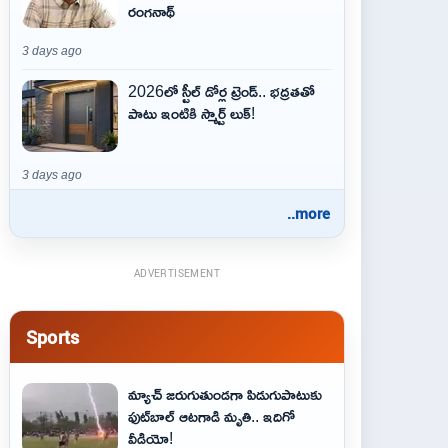
రంగనాథ్
3 days ago
2026లో స్టీల్ డోర్ల ట్రెండ్.. భద్రతతో
పాటు ఇంటికి స్మార్ట్ లుక్!
3 days ago
..more
ADVERTISEMENT
Sports
మ్యాచ్ జరుగుతుండగా పిడుగుపాటుకు
ఫుట్‌బాల్ ఆటగాడి మృతి.. ఇదిగో
వీడియో!