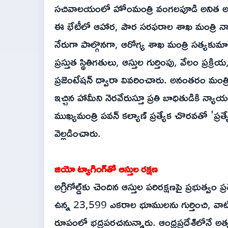
సచివాలయంలో హోంమంత్రి వంగలపూడి అనిత అధ్య
ఈ భేటీలో ఆహార, పౌర సరఫరాల శాఖ మంత్రి నాదెం
నేరుగా పాల్గొనగా, ఆరోగ్య శాఖ మంత్రి సత్యకుమార
ప్రస్తుత స్థితిగతులు, ఆస్తుల గుర్తింపు, వేలం ప్రక్
ప్రజెంటేషన్ ద్వారా వివరించారు. అనంతరం మంత
ఇచ్చిన హామీని నెరవేరుస్తూ ప్రతి బాధితుడికి న
ముఖ్యమంత్రి పవన్ కల్యాణ్ ప్రత్యేక చొరవతో 'ప్రత్
వెల్లడించారు.
జియో ట్యాగింగ్‌తో ఆస్తుల రక్షణ
అగ్రిగోల్డ్‌కు చెందిన ఆస్తుల పరిరక్షణపై ప్రభుత్వం ప్ర
ఉన్న 23,599 ఎకరాల భూములను గుర్తించి, వాటిన
రూపంలో భద్రపరచనున్నారు. ఆంధ్రప్రదేశ్‌లోనే అ