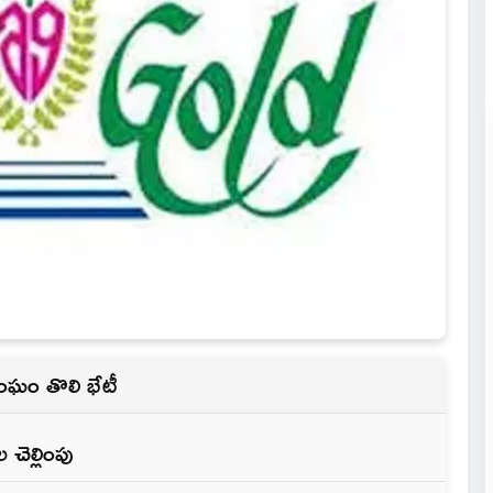
ంఘం తొలి భేటీ
 చెల్లింపు