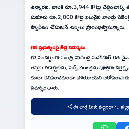
ఉన్నారని, వారికి రూ.3,944 కోట్లు చెల్లించాల్సి ఉ
సుమారు రూ.2,000 కోట్ల విలువైన బాండ్లు ఏజెంట్ల 
స్వాధీనం చేసుకునే చర్యలు ప్రారంభిస్తామన్నారు.
గత ప్రభుత్వంపై తీవ్ర విమర్శలు
ఈ సందర్భంగా మంత్రి నాదెండ్ల మనోహర్ గత వైఎస్సార్స
ఆస్తుల రికార్డులను, సర్వే నంబర్లను పూర్తిగా నిర్లక్ష
కూడా కనిపించకుండా పోయాయని ఆరోపించారు. వార
విమర్శించారు.
ఈ వార్త మీకు నచ్చిందా?.. నచ్