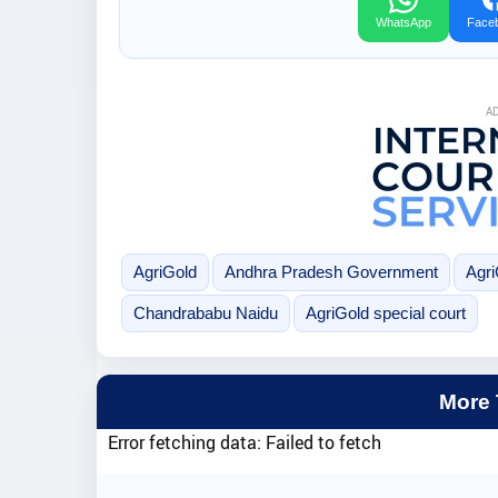
WhatsApp
Face
A
AgriGold
Andhra Pradesh Government
Agri
Chandrababu Naidu
AgriGold special court
More
Error fetching data: Failed to fetch