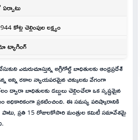
ు' ఏర్పాటు
 కోట్ల చెల్లింపుల లక్ష్యం
ో ట్యాగింగ్
సుకుని ఎదురుచూస్తున్న అగ్రిగోల్డ్ బాధితులకు ఆంధ్రప్రదేశ్
లో ఉన్న అన్ని రకాల న్యాయపరమైన చిక్కులను వేగంగా
వేలం ద్వారా బాధితులకు డబ్బులు చెల్లించేలా ఒక స్పష్టమైన
ం అధికారికంగా ప్రకటించింది. ఈ సమస్య పరిష్కారానికి
తో పాటు, ప్రతి 15 రోజులకోసారి మంత్రుల కమిటీ సమావేశమై
ి.