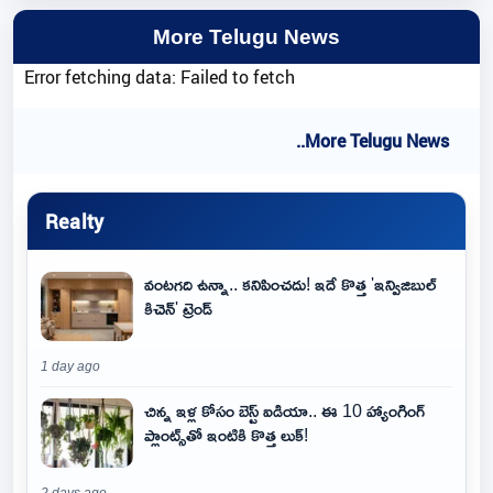
More Telugu News
Error fetching data: Failed to fetch
..More Telugu News
Realty
వంటగది ఉన్నా.. కనిపించదు! ఇదే కొత్త 'ఇన్విజిబుల్
కిచెన్' ట్రెండ్
1 day ago
చిన్న ఇళ్ల కోసం బెస్ట్ ఐడియా.. ఈ 10 హ్యాంగింగ్
ప్లాంట్స్‌తో ఇంటికి కొత్త లుక్!