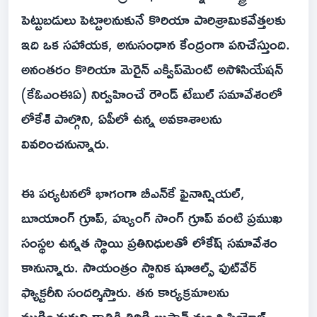
పెట్టుబడులు పెట్టాలనుకునే కొరియా పారిశ్రామికవేత్తలకు
ఇది ఒక సహాయక, అనుసంధాన కేంద్రంగా పనిచేస్తుంది.
అనంతరం కొరియా మెరైన్ ఎక్విప్‌మెంట్ అసోసియేషన్
(కేఓఎంఈఏ) నిర్వహించే రౌండ్ టేబుల్ సమావేశంలో
లోకేశ్‌ పాల్గొని, ఏపీలో ఉన్న అవకాశాలను
వివరించనున్నారు.
ఈ పర్యటనలో భాగంగా బీఎన్‌కే ఫైనాన్షియల్,
బూయాంగ్ గ్రూప్, హ్యుంగ్ సాంగ్ గ్రూప్ వంటి ప్రముఖ
సంస్థల ఉన్నత స్థాయి ప్రతినిధులతో లోకేష్ సమావేశం
కానున్నారు. సాయంత్రం స్థానిక షూఆల్స్ ఫుట్‌వేర్
ఫ్యాక్టరీని సందర్శిస్తారు. తన కార్యక్రమాలను
ముగించుకుని రాత్రికి తిరిగి బుసాన్ నుంచి సియోల్