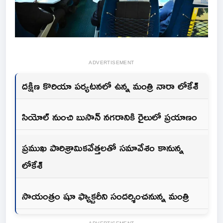
ADVERTISEMENT
దక్షిణ కొరియా పర్యటనలో ఉన్న మంత్రి నారా లోకేశ్‌
సియోల్ నుంచి బుసాన్‌ నగరానికి రైలులో ప్రయాణం
ప్రముఖ పారిశ్రామికవేత్తలతో సమావేశం కానున్న
లోకేశ్‌
సాయంత్రం షూ ఫ్యాక్టరీని సందర్శించనున్న మంత్రి