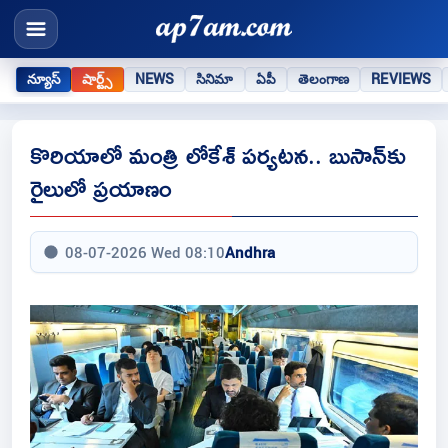
న్యూస్
షార్ట్స్
NEWS
సినిమా
ఏపీ
తెలంగాణ
REVIEWS
కొరియాలో మంత్రి లోకేశ్‌ పర్యటన.. బుసాన్‌కు
రైలులో ప్రయాణం
08-07-2026 Wed 08:10
Andhra