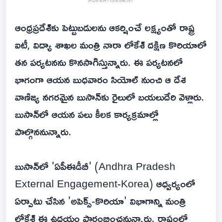
ADVERTISEMENT
ఆంధ్రప్రదేశ్‌కు పెట్టుబడులను ఆకర్షించే లక్ష్యంతో రాష్ట్ర
ఐటీ, విద్యా శాఖల మంత్రి నారా లోకేశ్‌ దక్షిణ కొరియాలో
తన పర్యటనను కొనసాగిస్తున్నారు. ఈ పర్యటనలో
భాగంగా ఆయన బుధవారం సియోల్ నుంచి ఆ దేశ
వాణిజ్య నగరమైన బుసాన్‌కు రైలులో బయలుదేరి వెళ్లారు.
బుసాన్‌లో ఆయన పలు కీలక కార్యక్రమాల్లో
పాల్గొననున్నారు.
బుసాన్‌లో 'ఏపీఈడీబీ' (Andhra Pradesh
External Engagement-Korea) ఆధ్వర్యంలో
ఏర్పాటు చేసిన 'అపెక్స్-కొరియా' విభాగాన్ని మంత్రి
లోకేశ్‌ ఈ ఉదయం ప్రారంభించనున్నారు. రాష్ట్రంలో