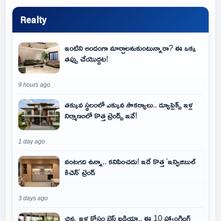
Realty
ఇంటిని అందంగా మార్చాలనుకుంటున్నారా? ఈ ఒక్క
తప్పు చేయొద్దట!
9 hours ago
తక్కువ స్థలంలో ఎక్కువ సౌకర్యాలు.. డ్యూప్లెక్స్ ఇళ్ల
నిర్మాణంలో కొత్త ట్రెండ్స్ ఇవే!
1 day ago
వంటగది ఉన్నా.. కనిపించదు! ఇదే కొత్త 'ఇన్విజిబుల్
కిచెన్' ట్రెండ్
3 days ago
చిన్న ఇళ్ల కోసం బెస్ట్ ఐడియా.. ఈ 10 హ్యాంగింగ్