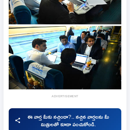
ADVERTISEMENT
ఈ వార్త మీకు నచ్చిందా?.. నచ్చిన వార్తలను మీ
మిత్రులతో కూడా పంచుకోండి.