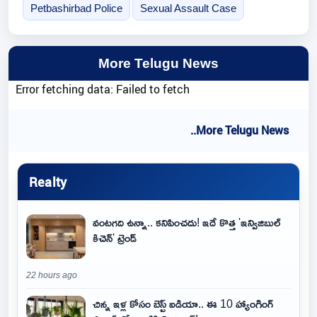
Petbashirbad Police
Sexual Assault Case
More Telugu News
Error fetching data: Failed to fetch
..More Telugu News
Realty
వంటగది ఉన్నా.. కనిపించదు! ఇదే కొత్త 'ఇన్విజిబుల్
కిచెన్' ట్రెండ్
22 hours ago
చిన్న ఇళ్ల కోసం బెస్ట్ ఐడియా.. ఈ 10 హ్యాంగింగ్