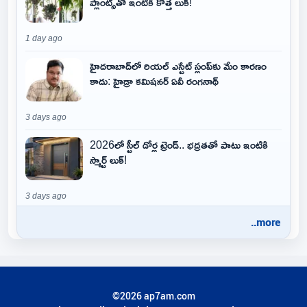
ప్లాంట్స్‌తో ఇంటికి కొత్త లుక్!
1 day ago
హైదరాబాద్‌లో రియల్ ఎస్టేట్ స్లంప్‌కు మేం కారణం
కాదు: హైడ్రా కమిషనర్ ఏవీ రంగనాథ్
3 days ago
2026లో స్టీల్ డోర్ల ట్రెండ్.. భద్రతతో పాటు ఇంటికి
స్మార్ట్ లుక్!
3 days ago
..more
©2026 ap7am.com