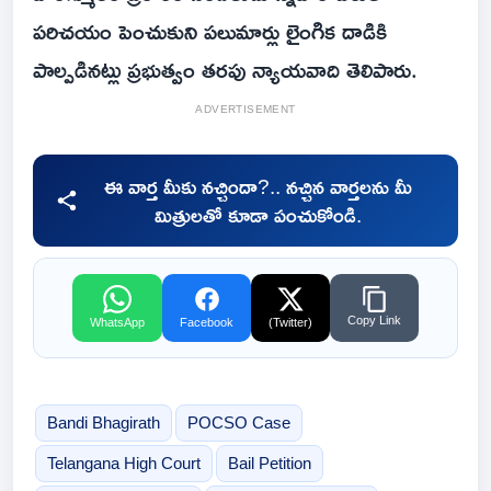
పరిచయం పెంచుకుని పలుమార్లు లైంగిక దాడికి
పాల్పడినట్లు ప్రభుత్వం తరపు న్యాయవాది తెలిపారు.
ADVERTISEMENT
ఈ వార్త మీకు నచ్చిందా?.. నచ్చిన వార్తలను మీ
మిత్రులతో కూడా పంచుకోండి.
Copy Link
WhatsApp
Facebook
(Twitter)
Bandi Bhagirath
POCSO Case
Telangana High Court
Bail Petition