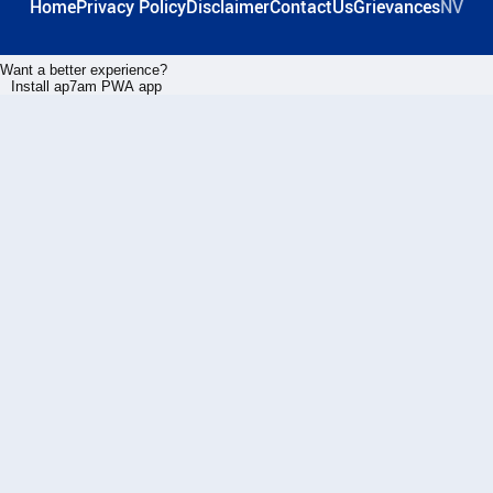
Home
Privacy Policy
Disclaimer
ContactUs
Grievances
NV
Want a better experience?
Install ap7am PWA app