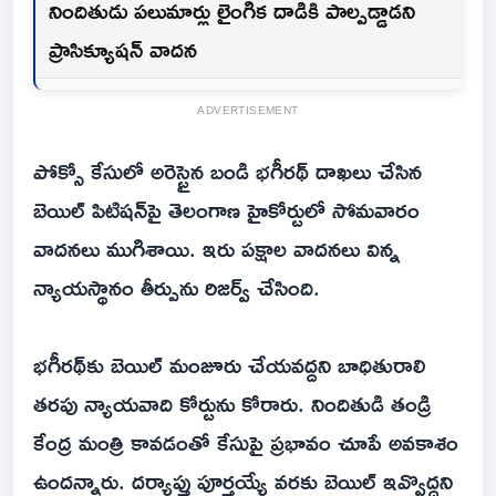
నిందితుడు పలుమార్లు లైంగిక దాడికి పాల్పడ్డాడని
ప్రాసిక్యూషన్ వాదన
ADVERTISEMENT
పోక్సో కేసులో అరెస్టైన బండి భగీరథ్ దాఖలు చేసిన
బెయిల్ పిటిషన్‌పై తెలంగాణ హైకోర్టులో సోమవారం
వాదనలు ముగిశాయి. ఇరు పక్షాల వాదనలు విన్న
న్యాయస్థానం తీర్పును రిజర్వ్ చేసింది.
భగీరథ్‌కు బెయిల్ మంజూరు చేయవద్దని బాధితురాలి
తరపు న్యాయవాది కోర్టును కోరారు. నిందితుడి తండ్రి
కేంద్ర మంత్రి కావడంతో కేసుపై ప్రభావం చూపే అవకాశం
ఉందన్నారు. దర్యాప్తు పూర్తయ్యే వరకు బెయిల్ ఇవ్వొద్దని