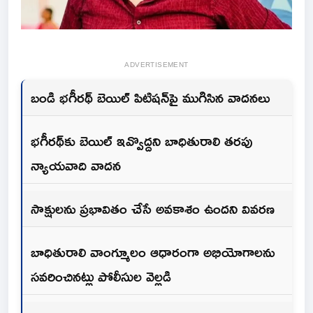
ADVERTISEMENT
బండి భగీరథ్ బెయిల్ పిటిషన్‌పై ముగిసిన వాదనలు
భగీరథ్‌కు బెయిల్ ఇవ్వొద్దని బాధితురాలి తరపు
న్యాయవాది వాదన
సాక్షులను ప్రభావితం చేసే అవకాశం ఉందని వివరణ
బాధితురాలి వాంగ్మూలం ఆధారంగా అభియోగాలను
సవరించినట్లు పోలీసుల వెల్లడి