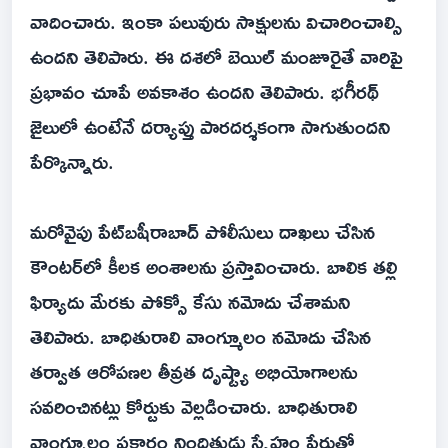
వాదించారు. ఇంకా పలువురు సాక్షులను విచారించాల్సి
ఉందని తెలిపారు. ఈ దశలో బెయిల్ మంజూరైతే వారిపై
ప్రభావం చూపే అవకాశం ఉందని తెలిపారు. భగీరథ్
జైలులో ఉంటేనే దర్యాప్తు పారదర్శకంగా సాగుతుందని
పేర్కొన్నారు.
మరోవైపు పేట్‌బషీరాబాద్ పోలీసులు దాఖలు చేసిన
కౌంటర్‌లో కీలక అంశాలను ప్రస్తావించారు. బాలిక తల్లి
ఫిర్యాదు మేరకు పోక్సో కేసు నమోదు చేశామని
తెలిపారు. బాధితురాలి వాంగ్మూలం నమోదు చేసిన
తర్వాత ఆరోపణల తీవ్రత దృష్ట్యా అభియోగాలను
సవరించినట్లు కోర్టుకు వెల్లడించారు. బాధితురాలి
వాంగ్మూలం ప్రకారం నిందితుడు స్నేహం పేరుతో