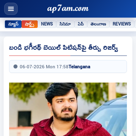
న్యూస్
షార్ట్స్
NEWS
సినిమా
ఏపీ
తెలంగాణ
REVIEWS
బండి భగీరథ్ బెయిల్ పిటిషన్‌పై తీర్పు రిజర్వ్
06-07-2026 Mon 17:58
Telangana