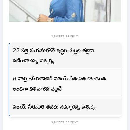
ADVERTISEMENT
22 ఏళ్ల వయసులోనే ఇద్దరు పిల్లల తల్లిగా
నటించానన్న ఐశ్వర్య
ఆ పాత్ర చేయడానికి విజయ్ సేతుపతి కొండంత
అండగా నిలిచారని వెల్లడి
విజయ్ సేతుపతి తనను నమ్మారన్న ఐశ్వర్య
ADVERTISEMENT