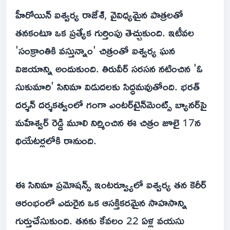
హీరోయిన్ ఐశ్వర్య రాజేశ్, వైవిధ్యమైన పాత్రలతో
తనకంటూ ఒక ప్రత్యేక గుర్తింపు తెచ్చుకుంది. ఇటీవల
'సంక్రాంతికి వస్తున్నాం' చిత్రంతో ఐశ్వర్య ఘన
విజయాన్ని అందుకుంది. తిరువీర్ సరసన నటించిన 'ఓ
సుకుమారి' సినిమా విడుదలకు సిద్ధమవుతోంది. భరత్
దర్శన్ దర్శకత్వంలో గంగా ఎంటర్‌టైన్‌మెంట్స్ బ్యానర్‌పై
మహేశ్వర్ రెడ్డి మూలి నిర్మించిన ఈ చిత్రం జూలై 17న
థియేటర్లలోకి రానుంది.
ఈ సినిమా ప్రమోషన్స్ ఇంటర్వ్యూలో ఐశ్వర్య తన కెరీర్
ఆరంభంలో ఎదురైన ఒక ఆసక్తికరమైన సాహసాన్ని
గుర్తుచేసుకుంది. తనకు కేవలం 22 ఏళ్ల వయసు