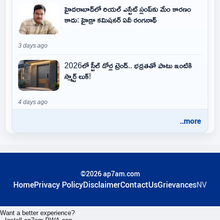
హైదరాబాద్‌లో రియల్ ఎస్టేట్ స్లంప్‌కు మేం కారణం
కాదు: హైడ్రా కమిషనర్ ఏవీ రంగనాథ్
3 days ago
2026లో స్టీల్ డోర్ల ట్రెండ్.. భద్రతతో పాటు ఇంటికి
స్మార్ట్ లుక్!
4 days ago
..more
©2026 ap7am.com
Home
Privacy Policy
Disclaimer
ContactUs
Grievances
NV
Want a better experience?