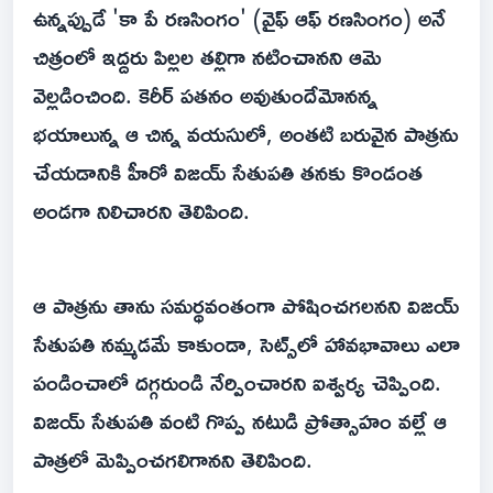
ఉన్నప్పుడే 'కా పే రణసింగం' (వైఫ్ ఆఫ్ రణసింగం) అనే
చిత్రంలో ఇద్దరు పిల్లల తల్లిగా నటించానని ఆమె
వెల్లడించింది. కెరీర్ పతనం అవుతుందేమోనన్న
భయాలున్న ఆ చిన్న వయసులో, అంతటి బరువైన పాత్రను
చేయడానికి హీరో విజయ్ సేతుపతి తనకు కొండంత
అండగా నిలిచారని తెలిపింది.
ఆ పాత్రను తాను సమర్థవంతంగా పోషించగలనని విజయ్
సేతుపతి నమ్మడమే కాకుండా, సెట్స్‌లో హావభావాలు ఎలా
పండించాలో దగ్గరుండి నేర్పించారని ఐశ్వర్య చెప్పింది.
విజయ్ సేతుపతి వంటి గొప్ప నటుడి ప్రోత్సాహం వల్లే ఆ
పాత్రలో మెప్పించగలిగానని తెలిపింది.