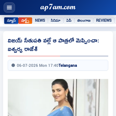
న్యూస్
షార్ట్స్
NEWS
సినిమా
ఏపీ
తెలంగాణ
REVIEWS
విజయ్ సేతుపతి వల్లే ఆ పాత్రలో మెప్పించా:
ఐశ్వర్య రాజేశ్
06-07-2026 Mon 17:40
Telangana