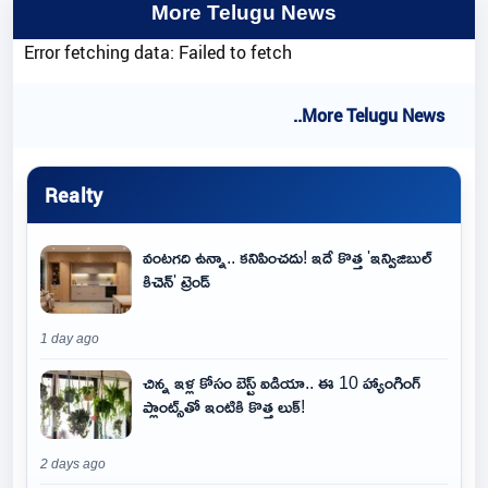
More Telugu News
Error fetching data: Failed to fetch
..More Telugu News
Realty
వంటగది ఉన్నా.. కనిపించదు! ఇదే కొత్త 'ఇన్విజిబుల్
కిచెన్' ట్రెండ్
1 day ago
చిన్న ఇళ్ల కోసం బెస్ట్ ఐడియా.. ఈ 10 హ్యాంగింగ్
ప్లాంట్స్‌తో ఇంటికి కొత్త లుక్!
2 days ago