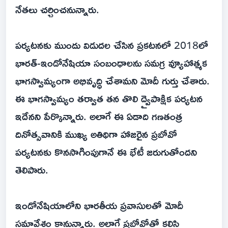
నేతలు చర్చించనున్నారు.
పర్యటనకు ముందు విడుదల చేసిన ప్రకటనలో 2018లో
భారత్-ఇండోనేషియా సంబంధాలను సమగ్ర వ్యూహాత్మక
భాగస్వామ్యంగా అభివృద్ధి చేశామని మోదీ గుర్తు చేశారు.
ఈ భాగస్వామ్యం తర్వాత తన తొలి ద్వైపాక్షిక పర్యటన
ఇదేనని పేర్కొన్నారు. అలాగే ఈ ఏడాది గణతంత్ర
దినోత్సవానికి ముఖ్య అతిథిగా హాజరైన ప్రబోవో
పర్యటనకు కొనసాగింపుగానే ఈ భేటీ జరుగుతోందని
తెలిపారు.
ఇండోనేషియాలోని భారతీయ ప్రవాసులతో మోదీ
సమావేశం కానున్నారు. అలాగే ప్రబోవోతో కలిసి