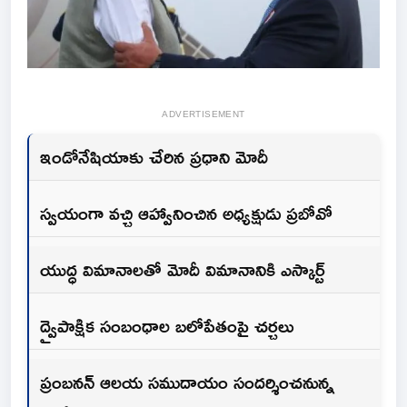
ADVERTISEMENT
ఇండోనేషియాకు చేరిన ప్రధాని మోదీ
స్వయంగా వచ్చి ఆహ్వానించిన అధ్యక్షుడు ప్రబోవో
యుద్ధ విమానాలతో మోదీ విమానానికి ఎస్కార్ట్
ద్వైపాక్షిక సంబంధాల బలోపేతంపై చర్చలు
ప్రంబనన్ ఆలయ సముదాయం సందర్శించనున్న