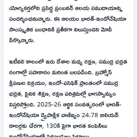
యోగ్యకర్తలోని ప్రసిద్ధ ప్రంబనన్ ఆలయ సముదాయాన్ని
సందర్శించనున్నారు. ఈ ఆలయం భారత్-ఇండోనేషియా
సాంస్కృతిక బంధానికి ప్రతీకగా నిలుస్తుందని మోదీ
పేర్కొన్నారు.
ఇటీవలి కాలంలో ఇరు దేశాల మధ్య రక్షణ, సముద్ర భద్రత
రంగాల్లో సహకారం మరింత బలపడింది. బ్రహ్మోస్‌
క్షిపణుల విక్రయం, ఇండో-పసిఫిక్‌ ప్రాంతంలో సముద్ర
భద్రత, సైనిక శిక్షణ, రక్షణ పరిశ్రమల్లో భాగస్వామ్యం
విస్తరిస్తోంది. 2025-26 ఆర్థిక సంవత్సరంలో భారత్-
ఇండోనేషియా ద్వైపాక్షిక వాణిజ్యం 24.78 బిలియన్‌
డాలర్లకు చేరగా, 130కి పైగా భారత కంపెనీలు
ఇండోనేషియాలో పెట్టుబడులు పెట్టాయి.