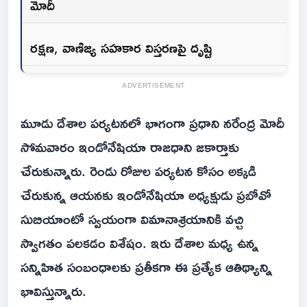
మోదీ
రక్షణ, వాణిజ్య సహకార విస్తరణపై దృష్టి
ADVERTISEMENT
మూడు దేశాల పర్యటనలో భాగంగా ప్రధాని నరేంద్ర మోదీ
సోమవారం ఇండోనేషియా రాజధాని జకార్తాకు
చేరుకున్నారు. రెండు రోజుల పర్యటన కోసం అక్కడి
చేరుకున్న ఆయనకు ఇండోనేషియా అధ్యక్షుడు ప్రబోవో
సుబియాంటో స్వయంగా విమానాశ్రయానికి వచ్చి
స్వాగతం పలకడం విశేషం. ఇరు దేశాల మధ్య ఉన్న
సన్నిహిత సంబంధాలకు ప్రతీకగా ఈ ప్రత్యేక ఆతిథ్యాన్ని
భావిస్తున్నారు.