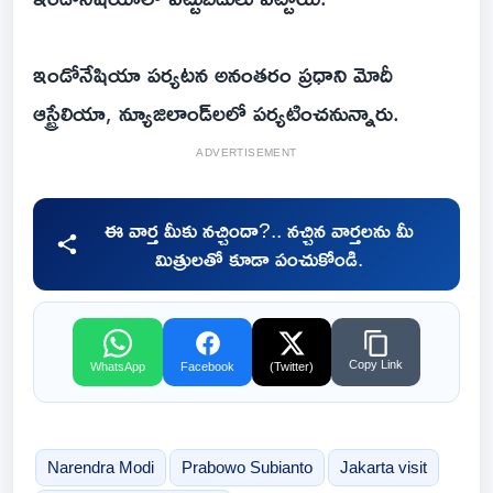
ఇండోనేషియా పర్యటన అనంతరం ప్రధాని మోదీ
ఆస్ట్రేలియా, న్యూజిలాండ్‌లలో పర్యటించనున్నారు.
ADVERTISEMENT
ఈ వార్త మీకు నచ్చిందా?.. నచ్చిన వార్తలను మీ
మిత్రులతో కూడా పంచుకోండి.
Copy Link
WhatsApp
Facebook
(Twitter)
Narendra Modi
Prabowo Subianto
Jakarta visit