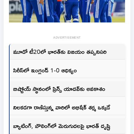
ADVERTISEMENT
మూడో టీ20లో భారత్‌కు విజయం తప్పనిసరి
సిరీస్‌లో ఇంగ్లండ్‌ 1-0 ఆధిక్యం
బిష్ణోయ్‌ స్థానంలో ప్రిన్స్‌ యాదవ్‌కు అవకాశం
నిలకడగా రాణిస్తున్న వారిలో అభిషేక్‌ శర్మ ఒక్కడే
బ్యాటింగ్‌, బౌలింగ్‌లో మెరుగుదలపై భారత్‌ దృష్టి