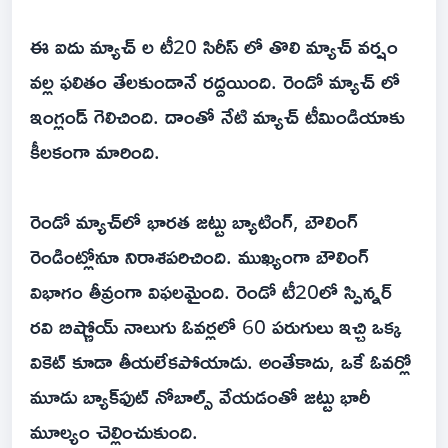
ఈ ఐదు మ్యాచ్ ల టీ20 సిరీస్ లో తొలి మ్యాచ్ వర్షం
వల్ల ఫలితం తేలకుండానే రద్దయింది. రెండో మ్యాచ్ లో
ఇంగ్లండ్ గెలిచింది. దాంతో నేటి మ్యాచ్ టీమిండియాకు
కీలకంగా మారింది.
రెండో మ్యాచ్‌లో భారత జట్టు బ్యాటింగ్‌, బౌలింగ్‌
రెండింట్లోనూ నిరాశపరిచింది. ముఖ్యంగా బౌలింగ్‌
విభాగం తీవ్రంగా విఫలమైంది. రెండో టీ20లో స్పిన్నర్‌
రవి బిష్ణోయ్‌ నాలుగు ఓవర్లలో 60 పరుగులు ఇచ్చి ఒక్క
వికెట్‌ కూడా తీయలేకపోయాడు. అంతేకాదు, ఒకే ఓవర్లో
మూడు బ్యాక్‌ఫుట్‌ నోబాల్స్‌ వేయడంతో జట్టు భారీ
మూల్యం చెల్లించుకుంది.