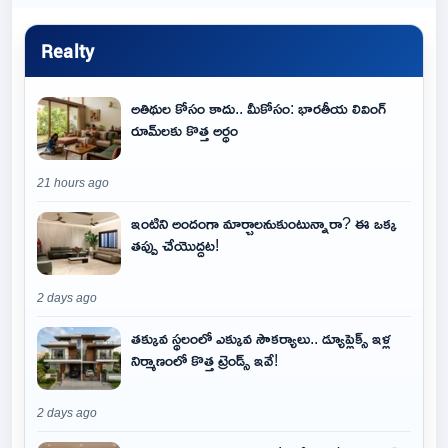
Realty
అతిథుల కోసం కాదు.. మీకోసం: భారతీయ లివింగ్
రూమ్‌లకు కొత్త అర్థం
21 hours ago
ఇంటిని అందంగా మార్చాలనుకుంటున్నారా? ఈ ఒక్క
తప్పు చేయొద్దట!
2 days ago
తక్కువ స్థలంలో ఎక్కువ సౌకర్యాలు.. డ్యూప్లెక్స్ ఇళ్ల
నిర్మాణంలో కొత్త ట్రెండ్స్ ఇవే!
2 days ago