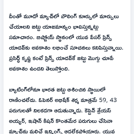
దీంతో మూడో మ్యాచ్‌లో బౌలింగ్‌ కూర్పులో మార్పులు
చేయాలని జట్టు యాజమాన్యం భావిస్తున్నట్లు
సమాచారం. బిష్ణోయ్‌ స్థానంలో యువ పేసర్‌ ప్రిన్స్‌
యాదవ్‌కు అవకాశం లభించే సూచనలు కనిపిస్తున్నాయి.
ప్రసిద్ధ్‌ కృష్ణ కంటే ప్రిన్స్‌ యాదవ్‌కే జట్టు మొగ్గు చూపే
అవకాశం ఉందని తెలుస్తోంది.
బ్యాటింగ్‌లోనూ భారత జట్టు ఆశించిన స్థాయిలో
రాణించలేదు. ఓపెనర్‌ అభిషేక్‌ శర్మ మాత్రమే 59, 43
పరుగులతో నిలకడగా ఆడుతున్నాడు. కెప్టెన్‌ శ్రేయస్‌
అయ్యర్‌, ఇషాన్‌ కిషన్‌ కొంతమేర పరుగులు చేసినా
మ్యాచ్‌ను మలిచే ఇన్నింగ్స్‌ ఆడలేకపోయారు. యువ