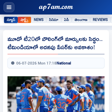
న్యూస్
షార్ట్స్
NEWS
సినిమా
ఏపీ
తెలంగాణ
REVIEWS
మూడో టీ20లో బౌలింగ్‌లో మార్పులకు సిద్ధం..
టీమిండియాలో అదనపు పేసర్‌కు అవకాశం!
06-07-2026 Mon 17:18
National