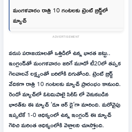
మంగళవారం రాత్రి 10 గంటలకు ట్రెంట్‌ బ్రిడ్జ్‌లో
మ్యాచ్‌
ADVERTISEMENT
వరుస పరాజయాలతో ఒత్తిడిలో ఉన్న భారత జట్టు..
ఇంగ్లండ్‌తో మంగళవారం జరిగే మూడో టీ20లో తప్పక
గెలవాలనే లక్ష్యంతో బరిలోకి దిగుతోంది. ట్రెంట్‌ బ్రిడ్జ్‌
వేదికగా రాత్రి 10 గంటలకు మ్యాచ్‌ ప్రారంభం కానుంది.
రెండో మ్యాచ్‌లో ఓటమిపాలై సిరీస్ లో వెనుకబడిన
భారత్‌కు ఈ మ్యాచ్‌ ‘డూ ఆర్‌ డై’గా మారింది. మరోవైపు
ఇప్పటికే 1-0 ఆధిక్యంలో ఉన్న ఇంగ్లండ్‌ ఈ మ్యాచ్‌
గెలిచి మరింత ఆధిక్యంలోకి వెళ్లాలని చూస్తోంది.