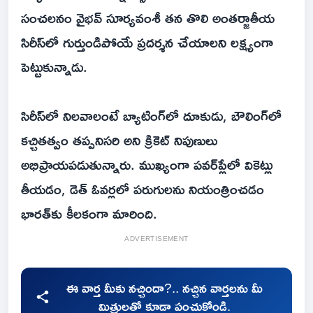
సంచలనం వైభవ్‌ సూర్యవంశీ తన తొలి అంతర్జాతీయ
సిరీస్‌లో గుర్తుండిపోయే ప్రదర్శన చేయాలని లక్ష్యంగా
పెట్టుకున్నాడు.
సిరీస్‌లో నిలవాలంటే బ్యాటింగ్‌లో దూకుడు, బౌలింగ్‌లో
కచ్చితత్వం తప్పనిసరి అని క్రికెట్‌ నిపుణులు
అభిప్రాయపడుతున్నారు. ముఖ్యంగా పవర్‌ప్లేలో వికెట్లు
తీయడం, డెత్‌ ఓవర్లలో పరుగులను నియంత్రించడం
భారత్‌కు కీలకంగా మారింది.
ADVERTISEMENT
ఈ వార్త మీకు నచ్చిందా?.. నచ్చిన వార్తలను మీ
మిత్రులతో కూడా పంచుకోండి.