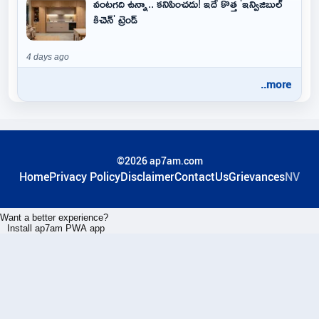
వంటగది ఉన్నా.. కనిపించదు! ఇదే కొత్త 'ఇన్విజిబుల్
కిచెన్' ట్రెండ్
4 days ago
..more
©2026 ap7am.com
Home
Privacy Policy
Disclaimer
ContactUs
Grievances
NV
Want a better experience?
Install ap7am PWA app