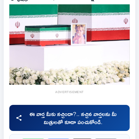
ADVERTISEMENT
ఈ వార్త మీకు నచ్చిందా?.. నచ్చిన వార్తలను మీ
మిత్రులతో కూడా పంచుకోండి.