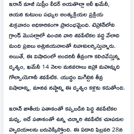
ఇరాన్ మాజీ సుప్రీం లీడర్ అయతొల్లా అలీ ఖమేనీ,
ఆయన కుటుంబ సభ్యుల అంత్యక్రియల ప్రక్రియ
శుక్రవారం అధికారికంగా ప్రారంభమైంది. టెహ్రాన్‌లోని
గ్రాండ్ మొసల్లాలో ఉంచిన వారి శవపేటికల వద్ద వేలాది
మంది ప్రజలు అశ్రునయనాలతో నివాళులర్పిస్తున్నారు.
అయితే, ఈ విషాదంలో అందరినీ తీవ్రంగా కలిచివేస్తున్న
దృశ్యం, ఖమేనీ 14 నెలల మనవరాలు జహ్రా మహమ్మది
గోల్పాయెగానీ శవపేటిక. యుద్ధం మిగిల్చిన తీవ్ర
విషాదాన్ని, మానవ నష్టాన్ని ఈ దృశ్యం కళ్లకు కడుతోంది.
ఇరాన్ జాతీయ పతాకంతో కప్పబడిన పెద్ద శవపేటికల
మధ్య, అదే పతాకంతో ఉన్న చిన్నారి శవపేటిక చూపరుల
హృదయాలను బరువెక్కిస్తోంది. ఈ ఏడాది ఫిబ్రవరి 28న