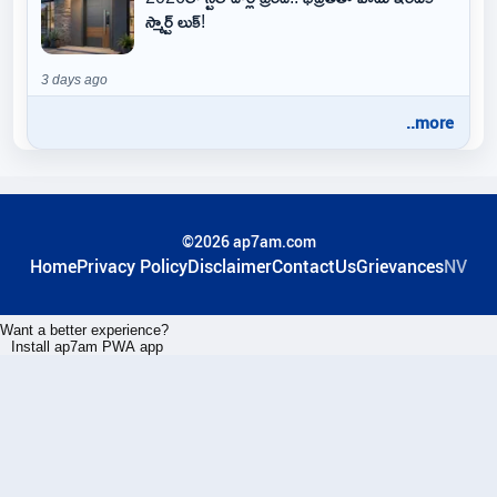
స్మార్ట్ లుక్!
3 days ago
..more
©2026 ap7am.com
Home
Privacy Policy
Disclaimer
ContactUs
Grievances
NV
Want a better experience?
Install ap7am PWA app