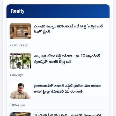
Realty
వంటగది ఉన్నా.. కనిపించదు! ఇదే కొత్త 'ఇన్విజిబుల్
కిచెన్' ట్రెండ్
22 hours ago
చిన్న ఇళ్ల కోసం బెస్ట్ ఐడియా.. ఈ 10 హ్యాంగింగ్
ప్లాంట్స్‌తో ఇంటికి కొత్త లుక్!
1 day ago
హైదరాబాద్‌లో రియల్ ఎస్టేట్ స్లంప్‌కు మేం కారణం
కాదు: హైడ్రా కమిషనర్ ఏవీ రంగనాథ్
3 days ago
2026లో స్టీల్ డోర్ల ట్రెండ్.. భద్రతతో పాటు ఇంటికి