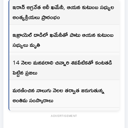
ఇరాన్ అగ్రనేత అలీ ఖమేనీ, ఆయన కుటుంబ సభ్యుల
అంత్యక్రియలు ప్రారంభం
ఇజ్రాయెల్ దాడిలో ఖమేనీతో పాటు ఆయన కుటుంబ
సభ్యులు మృతి
14 నెలల మనవరాలి చిన్నారి శవపేటికతో కంటతడి
పెట్టిన ప్రజలు
మరణించిన నాలుగు నెలల తర్వాత జరుగుతున్న
అంతిమ సంస్కారాలు
ADVERTISEMENT