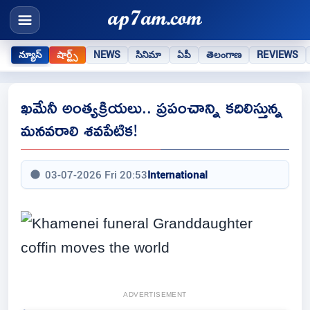
న్యూస్
షార్ట్స్
NEWS
సినిమా
ఏపీ
తెలంగాణ
REVIEWS
ఖమేనీ అంత్యక్రియలు.. ప్రపంచాన్ని కదిలిస్తున్న
మనవరాలి శవపేటిక!
03-07-2026 Fri 20:53
International
ADVERTISEMENT