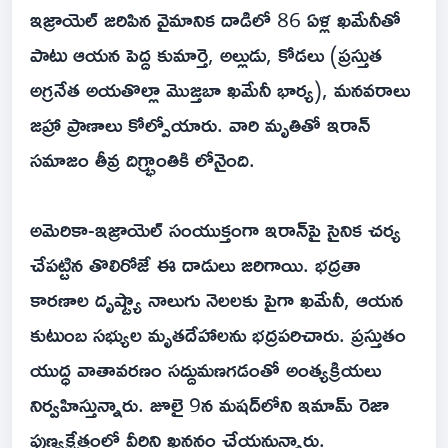
ఇజ్రాయెల్ జరిపిన వైమానిక దాడిలో 86 ఏళ్ల ఖమేనీతో
పాటు ఆయన పెద్ద కుమార్తె, అల్లుడు, కోడలు (ప్రస్తుత
అగ్రనేత అయతొల్లా మొజ్తబా ఖమేనీ భార్య), మనవరాలు
జహ్రా ప్రాణాలు కోల్పోయారు. వారి మృతితో ఇరాన్
సమాజం తీవ్ర దిగ్భ్రాంతికి లోనైంది.
అమెరికా-ఇజ్రాయెల్ సంయుక్తంగా ఇరాన్‌పై సైనిక చర్య
చేపట్టిన తొలిరోజే ఈ దాడులు జరిగాయి. భద్రతా
కారణాల దృష్ట్యా నాలుగు నెలలకు పైగా ఖమేనీ, ఆయన
కుటుంబ సభ్యుల మృతదేహాలను భద్రపరిచారు. ప్రస్తుతం
యుద్ధ వాతావరణం సద్దుమణగడంతో అంత్యక్రియలు
నిర్వహిస్తున్నారు. జూలై 9న మషద్‌లోని ఇమామ్ రెజా
పుణ్యక్షేత్రంలో వీరిని ఖననం చేయనున్నారు.