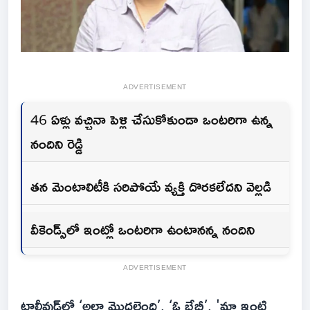
ADVERTISEMENT
46 ఏళ్లు వచ్చినా పెళ్లి చేసుకోకుండా ఒంటరిగా ఉన్న
నందిని రెడ్డి
తన మెంటాలిటీకి సరిపోయే వ్యక్తి దొరకలేదని వెల్లడి
వీకెండ్స్‌లో ఇంట్లో ఒంటరిగా ఉంటానన్న నందిని
ADVERTISEMENT
టాలీవుడ్‌లో ‘అలా మొదలైంది’, ‘ఓ బేబీ’, 'మా ఇంటి