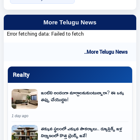
More Telugu News
Error fetching data: Failed to fetch
..More Telugu News
Realty
ఇంటిని అందంగా మార్చాలనుకుంటున్నారా? ఈ ఒక్క
తప్పు చేయొద్దట!
1 day ago
తక్కువ స్థలంలో ఎక్కువ సౌకర్యాలు.. డ్యూప్లెక్స్ ఇళ్ల
నిర్మాణంలో కొత్త ట్రెండ్స్ ఇవే!