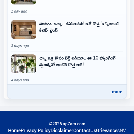
1 day ago
వంటగది ఉన్నా.. కనిపించదు! ఇదే కొత్త 'ఇన్విజిబుల్
కిచెన్' ట్రెండ్
3 days ago
చిన్న ఇళ్ల కోసం బెస్ట్ ఐడియా.. ఈ 10 హ్యాంగింగ్
ప్లాంట్స్‌తో ఇంటికి కొత్త లుక్!
4 days ago
..more
©2026 ap7am.com
Home
Privacy Policy
Disclaimer
ContactUs
Grievances
NV