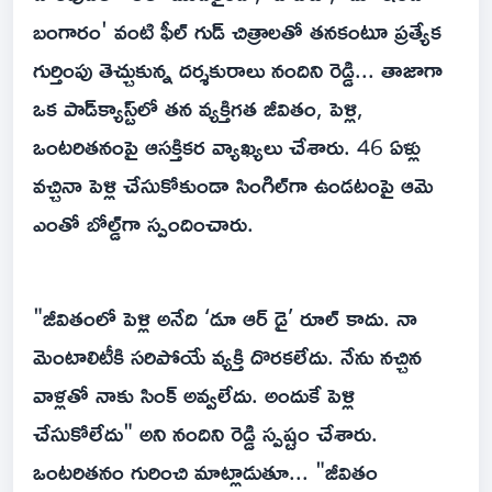
బంగారం' వంటి ఫీల్ గుడ్ చిత్రాలతో తనకంటూ ప్రత్యేక
గుర్తింపు తెచ్చుకున్న దర్శకురాలు నందిని రెడ్డి... తాజాగా
ఒక పాడ్‌క్యాస్ట్‌లో తన వ్యక్తిగత జీవితం, పెళ్లి,
ఒంటరితనంపై ఆసక్తికర వ్యాఖ్యలు చేశారు. 46 ఏళ్లు
వచ్చినా పెళ్లి చేసుకోకుండా సింగిల్‌గా ఉండటంపై ఆమె
ఎంతో బోల్డ్‌గా స్పందించారు.
"జీవితంలో పెళ్లి అనేది ‘డూ ఆర్ డై’ రూల్ కాదు. నా
మెంటాలిటీకి సరిపోయే వ్యక్తి దొరకలేదు. నేను నచ్చిన
వాళ్లతో నాకు సింక్ అవ్వలేదు. అందుకే పెళ్లి
చేసుకోలేదు" అని నందిని రెడ్డి స్పష్టం చేశారు.
ఒంటరితనం గురించి మాట్లాడుతూ... "జీవితం