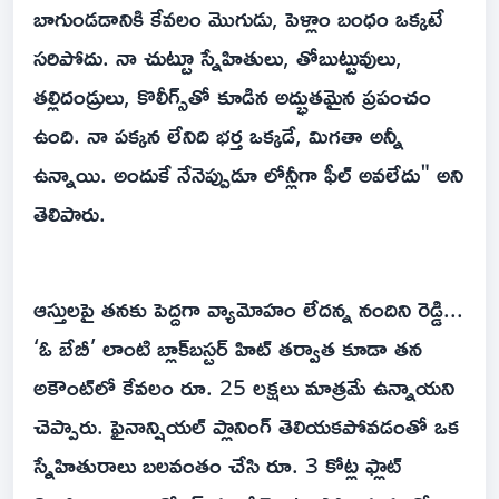
బాగుండడానికి కేవలం మొగుడు, పెళ్లాం బంధం ఒక్కటే
సరిపోదు. నా చుట్టూ స్నేహితులు, తోబుట్టువులు,
తల్లిదండ్రులు, కొలీగ్స్‌తో కూడిన అద్భుతమైన ప్రపంచం
ఉంది. నా పక్కన లేనిది భర్త ఒక్కడే, మిగతా అన్నీ
ఉన్నాయి. అందుకే నేనెప్పుడూ లోన్లీగా ఫీల్ అవలేదు" అని
తెలిపారు.
ఆస్తులపై తనకు పెద్దగా వ్యామోహం లేదన్న నందిని రెడ్డి...
‘ఓ బేబీ’ లాంటి బ్లాక్‌బస్టర్ హిట్ తర్వాత కూడా తన
అకౌంట్‌లో కేవలం రూ. 25 లక్షలు మాత్రమే ఉన్నాయని
చెప్పారు. ఫైనాన్షియల్ ప్లానింగ్ తెలియకపోవడంతో ఒక
స్నేహితురాలు బలవంతం చేసి రూ. 3 కోట్ల ఫ్లాట్