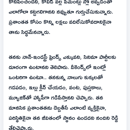
కొనిపించిందని, కోవిడ్ వల్ల పేమెంట్లు స్లో అవ్వడంతో
ఎలాగోలా కట్టగలిగానని నవ్వుతూ గుర్తుచేసుకున్నారు.
ప్రశాంతత కోసం కొన్ని లక్షలు వదిలేసుకోవడానికైనా
తాను సిద్ధమేనన్నారు.
తనకు నాన్-ఇండస్ట్రీ ఫ్రెండ్స్ ఎక్కువని, సినిమా పార్టీలకు
దూరంగా ఉంటానని తెలిపారు. వీకెండ్స్‌లో ఇంట్లో
ఒంటరిగా ఉంటూ.. తనకున్న నాలుగు కుక్కలతో
గడపడం, ఇల్లు క్లీన్ చేయడం, వంట, పుస్తకాలు,
మ్యూజిక్‌తో హ్యాపీగా గడిపేస్తానని చెప్పారు. తన
మానసిక ప్రశాంతతను దెబ్బతీసే ఎలాంటి వ్యక్తికైనా,
పరిస్థితికైనా తన జీవితంలో స్థానం ఉండదని నందిని రెడ్డి
తేల్చిచెప్పారు.