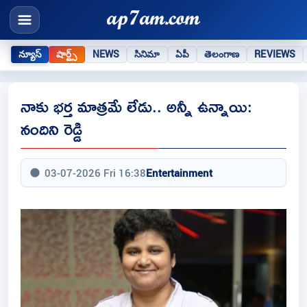
న్యూస్
షార్ట్స్
NEWS
సినిమా
ఏపీ
తెలంగాణ
REVIEWS
నాకు భర్త మాత్రమే లేడు.. అన్నీ ఉన్నాయి:
నందిని రెడ్డి
03-07-2026 Fri 16:38
Entertainment