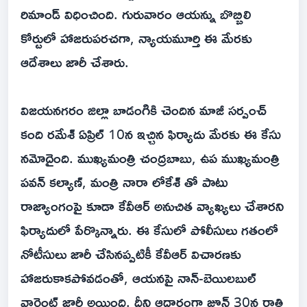
రిమాండ్ విధించింది. గురువారం ఆయన్ను బొబ్బిలి
కోర్టులో హాజరుపరచగా, న్యాయమూర్తి ఈ మేరకు
ఆదేశాలు జారీ చేశారు.
విజయనగరం జిల్లా బాడంగికి చెందిన మాజీ సర్పంచ్
కంది రమేశ్ ఏప్రిల్ 10న ఇచ్చిన ఫిర్యాదు మేరకు ఈ కేసు
నమోదైంది. ముఖ్యమంత్రి చంద్రబాబు, ఉప ముఖ్యమంత్రి
పవన్ కల్యాణ్, మంత్రి నారా లోకేశ్ తో పాటు
రాజ్యాంగంపై కూడా కేవీఆర్ అనుచిత వ్యాఖ్యలు చేశారని
ఫిర్యాదులో పేర్కొన్నారు. ఈ కేసులో పోలీసులు గతంలో
నోటీసులు జారీ చేసినప్పటికీ కేవీఆర్ విచారణకు
హాజరుకాకపోవడంతో, ఆయనపై నాన్-బెయిలబుల్
వారెంట్ జారీ అయింది. దీని ఆధారంగా జూన్ 30న రాత్రి