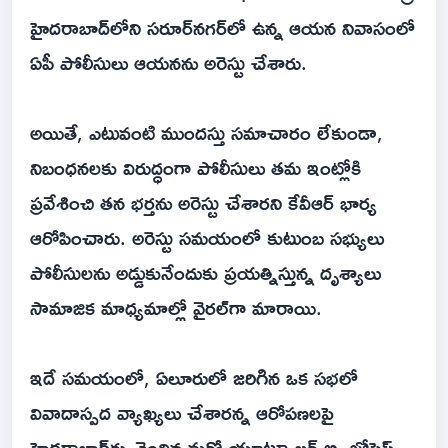
హైదరాబాద్‌లోని సరూర్‌నగర్‌లో ఉన్న ఆయన నివాసంలో
ఏపీ పోలీసులు ఆయనను అరెస్టు చేశారు.
అయితే, ఎటువంటి ముందస్తు సమాచారం లేకుండా,
నిబంధనలకు విరుద్ధంగా పోలీసులు తమ ఇంట్లోకి
ప్రవేశించి తన భర్తను అరెస్టు చేశారని కేవీఆర్ భార్య
ఆరోపించారు. అరెస్టు సమయంలో కుటుంబ సభ్యులు
పోలీసులను అడ్డుకునేందుకు ప్రయత్నిస్తున్న దృశ్యాలు
సామాజిక మాధ్యమాల్లో వైరల్‌గా మారాయి.
ఇదే సమయంలో, ఏలూరులో జరిగిన ఒక సభలో
వివాదాస్పద వ్యాఖ్యలు చేశారన్న ఆరోపణలపై
హైదరాబాద్‌కు చెందిన మరో యూట్యూబర్ బి. జోసెఫ్