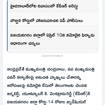
హైదరాబాద్‌లోని నివాసంలో కేవీఆర్ అరెస్టు
బొబ్బిలి కోర్టులో హాజరుపరిచిన ఏపీ పోలీసులు
విజయనగరం జిల్లాలో ఏప్రిల్ 10న నమోదైన ఫిర్యాదు
ఆధారంగా చర్యలు
ADVERTISEMENT
ఆంధ్రప్రదేశ్ ముఖ్యమంత్రి చంద్రబాబు, ఉప ముఖ్యమంత్రి
పవన్ కల్యాణ్‌లపై అనుచిత వ్యాఖ్యలు చేశారన్న
ఆరోపణలపై నమోదైన కేసులో తెలంగాణకు చెందిన
జర్నలిస్ట్, యూట్యూబర్ కె. వెంకట్రామిరెడ్డి (కేవీఆర్)కి
విజయనగరం జిల్లా కోర్టు 14 రోజుల జ్యుడీషియల్