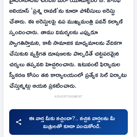
అలియాస్ 'ప్రశ్న రావణ్‌'ను కూడా పోలీసులు అరెస్టు
చేశారు. ఈ అరెస్టులపై ఉప ముఖ్యమంత్రి పవన్ కల్యాణ్
స్పందించారు. తాము విమర్శలను ఎప్పుడూ
స్వాగతిస్తామని, కానీ సామాజిక మాధ్యమాలను వేదికగా
చేసుకుని వ్యక్తిగత దూషణలకు పాల్పడితే చట్టపరమైన
చర్యలు తప్పవని హెచ్చరించారు. ఇటువంటి ఫిర్యాదుల
స్వీకరణ కోసం తన కార్యాలయంలో ప్రత్యేక సెల్ ఏర్పాటు
చేస్తున్నట్లు ఆయన ప్రకటించారు.
ADVERTISEMENT
ఈ వార్త మీకు నచ్చిందా?.. నచ్చిన వార్తలను మీ
మిత్రులతో కూడా పంచుకోండి.