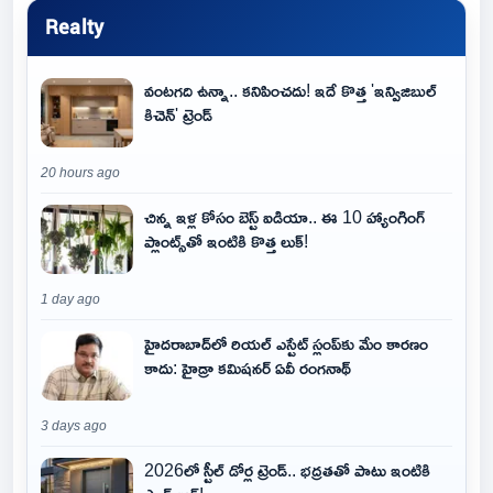
Realty
వంటగది ఉన్నా.. కనిపించదు! ఇదే కొత్త 'ఇన్విజిబుల్
కిచెన్' ట్రెండ్
20 hours ago
చిన్న ఇళ్ల కోసం బెస్ట్ ఐడియా.. ఈ 10 హ్యాంగింగ్
ప్లాంట్స్‌తో ఇంటికి కొత్త లుక్!
1 day ago
హైదరాబాద్‌లో రియల్ ఎస్టేట్ స్లంప్‌కు మేం కారణం
కాదు: హైడ్రా కమిషనర్ ఏవీ రంగనాథ్
3 days ago
2026లో స్టీల్ డోర్ల ట్రెండ్.. భద్రతతో పాటు ఇంటికి