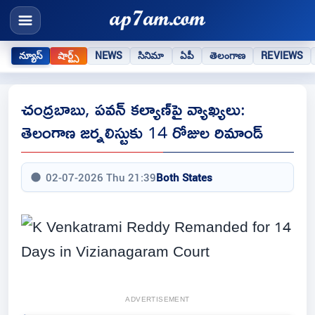
న్యూస్
షార్ట్స్
NEWS
సినిమా
ఏపీ
తెలంగాణ
REVIEWS
చంద్రబాబు, పవన్ కల్యాణ్‌పై వ్యాఖ్యలు:
తెలంగాణ జర్నలిస్టుకు 14 రోజుల రిమాండ్
02-07-2026 Thu 21:39
Both States
ADVERTISEMENT