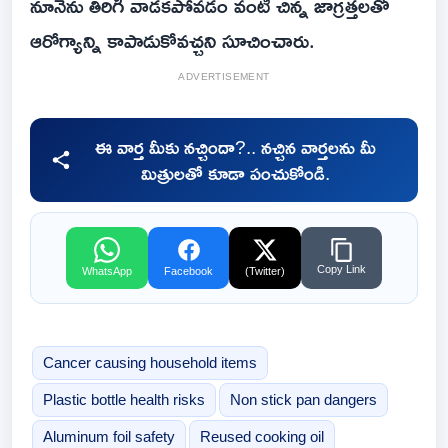
నూనెను తిరిగి వాడకపోవడం వంటి చిన్న జాగ్రత్తలతో
ఆరోగ్యాన్ని కాపాడుకోవచ్చని సూచించారు.
ADVERTISEMENT
ఈ వార్త మీకు నచ్చిందా?.. నచ్చిన వార్తలను మీ
మిత్రులతో కూడా పంచుకోండి.
Copy Link
WhatsApp
Facebook
(Twitter)
Cancer causing household items
Plastic bottle health risks
Non stick pan dangers
Aluminum foil safety
Reused cooking oil