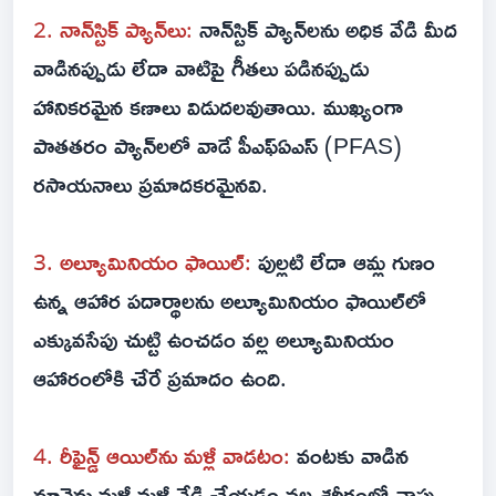
2. నాన్‌స్టిక్ ప్యాన్‌లు:
నాన్‌స్టిక్ ప్యాన్‌లను అధిక వేడి మీద
వాడినప్పుడు లేదా వాటిపై గీతలు పడినప్పుడు
హానికరమైన కణాలు విడుదలవుతాయి. ముఖ్యంగా
పాతతరం ప్యాన్‌లలో వాడే పీఎఫ్ఏఎస్ (PFAS)
రసాయనాలు ప్రమాదకరమైనవి.
3. అల్యూమినియం ఫాయిల్:
పుల్లటి లేదా ఆమ్ల గుణం
ఉన్న ఆహార పదార్థాలను అల్యూమినియం ఫాయిల్‌లో
ఎక్కువసేపు చుట్టి ఉంచడం వల్ల అల్యూమినియం
ఆహారంలోకి చేరే ప్రమాదం ఉంది.
4. రీఫైన్డ్ ఆయిల్‌ను మళ్లీ వాడటం:
వంటకు వాడిన
నూనెను మళ్లీ మళ్లీ వేడి చేయడం వల్ల శరీరంలో వాపు,