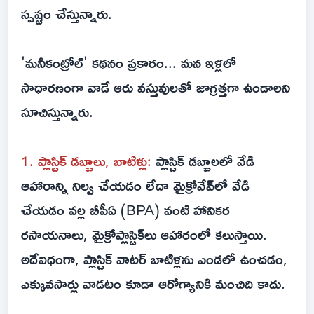
స్పష్టం చేస్తున్నారు.
'మనీకంట్రోల్' కథనం ప్రకారం... మన ఇళ్లలో
సాధారణంగా వాడే ఆరు వస్తువులతో జాగ్రత్తగా ఉండాలని
సూచిస్తున్నారు.
1. ప్లాస్టిక్ డబ్బాలు, బాటిళ్లు:
ప్లాస్టిక్ డబ్బాలలో వేడి
ఆహారాన్ని నిల్వ చేయడం లేదా మైక్రోవేవ్‌లో వేడి
చేయడం వల్ల బీపీఏ (BPA) వంటి హానికర
రసాయనాలు, మైక్రోప్లాస్టిక్‌లు ఆహారంలో కలుస్తాయి.
అదేవిధంగా, ప్లాస్టిక్ వాటర్ బాటిళ్లను ఎండలో ఉంచడం,
ఎక్కువసార్లు వాడటం కూడా ఆరోగ్యానికి మంచిది కాదు.