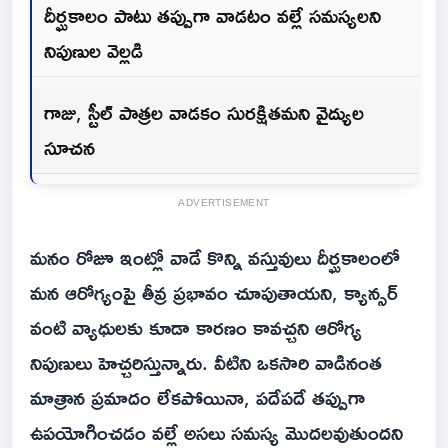
దీర్ఘకాలం పాటు తప్పుగా వాడటం వల్లే సమస్యలని
నిపుణుల వెల్లడి
గాజు, స్టీల్ పాత్రల వాడకం సురక్షితమని వైద్యుల
సూచన
ADVERTISEMENT
మనం రోజూ ఇంట్లో వాడే కొన్ని వస్తువులు దీర్ఘకాలంలో
మన ఆరోగ్యంపై తీవ్ర ప్రభావం చూపుతాయని, క్యాన్సర్
వంటి వ్యాధులకు కూడా కారణం కావచ్చని ఆరోగ్య
నిపుణులు హెచ్చరిస్తున్నారు. వీటిని ఒకసారి వాడినంత
మాత్రాన ప్రమాదం లేకపోయినా, పదేపదే తప్పుగా
ఉపయోగించడం వల్లే అసలు సమస్య మొదలవుతుందని