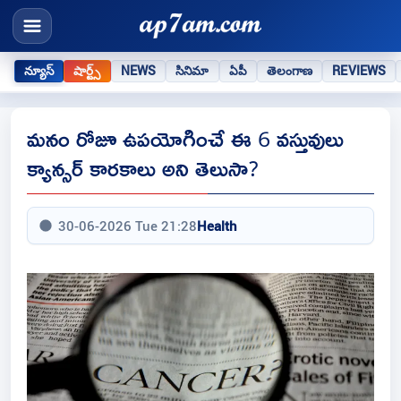
న్యూస్
షార్ట్స్
NEWS
సినిమా
ఏపీ
తెలంగాణ
REVIEWS
మనం రోజూ ఉపయోగించే ఈ 6 వస్తువులు
క్యాన్సర్ కారకాలు అని తెలుసా?
30-06-2026 Tue 21:28
Health