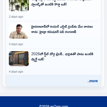
ప్లాంట్స్‌తో ఇంటికి కొత్త లుక్!
2 days ago
హైదరాబాద్‌లో రియల్ ఎస్టేట్ స్లంప్‌కు మేం కారణం
కాదు: హైడ్రా కమిషనర్ ఏవీ రంగనాథ్
3 days ago
2026లో స్టీల్ డోర్ల ట్రెండ్.. భద్రతతో పాటు ఇంటికి
స్మార్ట్ లుక్!
4 days ago
..more
©2026 ap7am.com