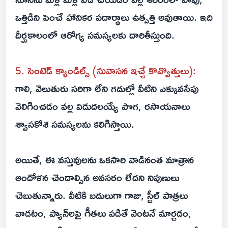
ఒత్తిడిని పెంచే హానికర పదార్థాలు ఉత్పత్తి అవుతాయి. ఇది
దీర్ఘకాలంలో ఆరోగ్య సమస్యలకు దారితీస్తుంది.
5. సెంటెడ్ క్యాండిల్స్ (సువాసన ఇచ్చే కొవ్వొత్తులు):
గాలి, వెలుతురు సరిగా లేని గదుల్లో వీటిని ఎక్కువసేపు
వెలిగించడం వల్ల విడుదలయ్యే పొగ, రసాయనాలు
శ్వాసకోశ సమస్యలను కలిగిస్తాయి.
అయితే, ఈ వస్తువులను ఒకసారి వాడినంత మాత్రాన
ఆందోళన చెందాల్సిన అవసరం లేదని నిపుణులు
చెబుతున్నారు. వీటికి బదులుగా గాజు, స్టీల్ పాత్రలు
వాడటం, ప్యాన్‌లపై గీతలు పడితే వెంటనే మార్చడం,