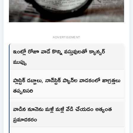
ADVERTISEMENT
ఇంట్లో రోజూ వాడే కొన్ని వస్తువులతో క్యాన్సర్
ముప్పు
ప్లాస్టిక్ డబ్బాలు, నాన్‌స్టిక్ ప్యాన్‌ల వాడకంలో జాగ్రత్తలు
తప్పనిసరి
వాడిన నూనెను మళ్లీ మళ్లీ వేడి చేయడం అత్యంత
ప్రమాదకరం