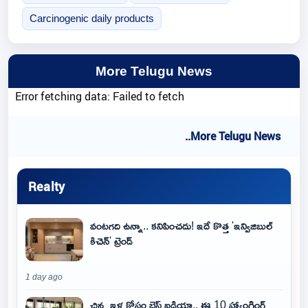
Carcinogenic daily products
More Telugu News
Error fetching data: Failed to fetch
..More Telugu News
Realty
వంటగది ఉన్నా.. కనిపించదు! ఇదే కొత్త 'ఇన్విజిబుల్
కిచెన్' ట్రెండ్
1 day ago
చిన్న ఇళ్ల కోసం బెస్ట్ ఐడియా.. ఈ 10 హ్యాంగింగ్