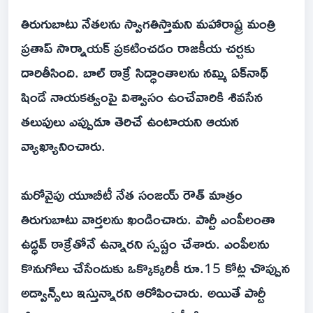
తిరుగుబాటు నేతలను స్వాగతిస్తామని మహారాష్ట్ర మంత్రి
ప్రతాప్‌ సార్నాయక్‌ ప్రకటించడం రాజకీయ చర్చకు
దారితీసింది. బాల్‌ ఠాక్రే సిద్ధాంతాలను నమ్మి ఏక్‌నాథ్‌
షిండే నాయకత్వంపై విశ్వాసం ఉంచేవారికి శివసేన
తలుపులు ఎప్పుడూ తెరిచే ఉంటాయని ఆయన
వ్యాఖ్యానించారు.
మరోవైపు యూబీటీ నేత సంజయ్‌ రౌత్‌ మాత్రం
తిరుగుబాటు వార్తలను ఖండించారు. పార్టీ ఎంపీలంతా
ఉద్ధవ్‌ ఠాక్రేతోనే ఉన్నారని స్పష్టం చేశారు. ఎంపీలను
కొనుగోలు చేసేందుకు ఒక్కొక్కరికీ రూ.15 కోట్ల చొప్పున
అడ్వాన్స్‌లు ఇస్తున్నారని ఆరోపించారు. అయితే పార్టీ