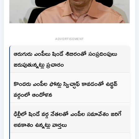
ADVERTISEMENT
ఆరుగురు ఎంపీలు షిండే శిబిరంతో సంప్రదింపులు
జరుపుతున్నట్లు ప్రచారం
కొందరు ఎంపీల ఫోన్లు స్విచ్ఛాఫ్‌ కావడంతో ఉద్ధవ్‌
వర్గంలో ఆందోళన
ఢిల్లీలో షిండే వర్గ నేతలతో ఎంపీల సమావేశం జరిగే
అవకాశం ఉన్నట్లు వార్తలు