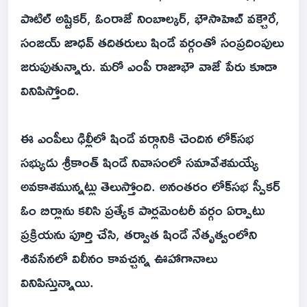
పాటిల్‌ అష్టికర్‌, ఓంరాజే నింబాల్కర్‌, భౌసాహెబ్‌ వక్చౌరే,
సంజయ్‌ జాధవ్‌ తదితరులు షిండే వర్గంతో సంప్రదింపులు
జరుపుతున్నారు. మరో ఎంపీ రాజాభౌ వాజే పేరు కూడా
వినిపిస్తోంది.
ఈ ఎంపీలు ఢిల్లీలో షిండే వర్గానికి చెందిన లోక్‌సభ
సభ్యుడు శ్రీకాంత్‌ షిండే నివాసంలో సమావేశమయ్యే
అవకాశమున్నట్లు తెలుస్తోంది. అనంతరం లోక్‌సభ స్పీకర్‌
ఓం బిర్లాను కలిసి ప్రత్యేక పార్లమెంటరీ వర్గం ఏర్పాటు
ప్రక్రియను పూర్తి చేసి, తర్వాత షిండే నేతృత్వంలోని
శివసేనలో విలీనం కావచ్చన్న ఊహాగానాలు
వినిపిస్తున్నాయి.