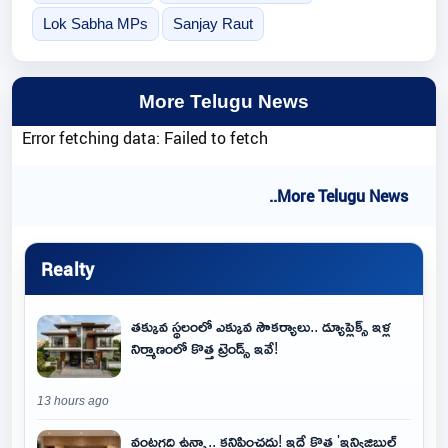
Lok Sabha MPs
Sanjay Raut
More Telugu News
Error fetching data: Failed to fetch
..More Telugu News
Realty
తక్కువ స్థలంలో ఎక్కువ సౌకర్యాలు.. డ్యూప్లెక్స్ ఇళ్ల
నిర్మాణంలో కొత్త ట్రెండ్స్ ఇవే!
13 hours ago
వంటగది ఉన్నా.. కనిపించదు! ఇదే కొత్త 'ఇన్విజిబుల్