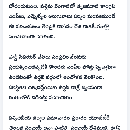
జోరందుకుంది. పశ్చిమ బెంగాల్‌లో తృణమూల్‌ కాంగ్రెస్‌
ఎంపీలు, ఎమ్మెల్యేల తిరుగుబాటు పర్వం మరవకముందే
ఈ పరిణామాలు తెరపైకి రావడం దేశ రాజకీయాల్లో
సంచలనంగా మారింది.
పార్టీ సీనియర్‌ నేతలు సంప్రదించేందుకు
ప్రయత్నించినప్పటికీ కొందరు ఎంపీల ఫోన్లు స్విచ్ఛాఫ్‌గా
ఉండటంతో ఉద్ధవ్‌ వర్గంలో ఆందోళన నెలకొంది.
పరిస్థితిని చక్కదిద్దేందుకు ఉద్ధవ్‌ ఠాక్రే స్వయంగా
రంగంలోకి దిగినట్లు సమాచారం.
విశ్వసనీయ వర్గాల సమాచారం ప్రకారం యూబీటీకి
చెందిన సంజయ్‌ దినా పాటిల్‌, సంజయ్‌ దేశ్‌ముఖ్‌, నగేశ్‌