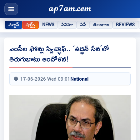
న్యూస్
షార్ట్స్
NEWS
సినిమా
ఏపీ
తెలంగాణ
REVIEWS
ఎంపీల ఫోన్లు స్విచ్ఛాఫ్‌.. ‘ఉద్ధవ్‌ సేన’లో
తిరుగుబాటు ఆందోళన!
17-06-2026 Wed 09:01
National