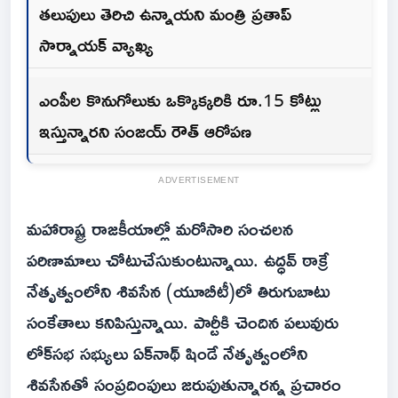
తలుపులు తెరిచి ఉన్నాయని మంత్రి ప్రతాప్‌
సార్నాయక్‌ వ్యాఖ్య
ఎంపీల కొనుగోలుకు ఒక్కొక్కరికి రూ.15 కోట్లు
ఇస్తున్నారని సంజయ్‌ రౌత్‌ ఆరోపణ
ADVERTISEMENT
మహారాష్ట్ర రాజకీయాల్లో మరోసారి సంచలన
పరిణామాలు చోటుచేసుకుంటున్నాయి. ఉద్ధవ్‌ ఠాక్రే
నేతృత్వంలోని శివసేన (యూబీటీ)లో తిరుగుబాటు
సంకేతాలు కనిపిస్తున్నాయి. పార్టీకి చెందిన పలువురు
లోక్‌సభ సభ్యులు ఏక్‌నాథ్‌ షిండే నేతృత్వంలోని
శివసేనతో సంప్రదింపులు జరుపుతున్నారన్న ప్రచారం