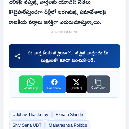
చీలికపై వస్తున్న వార్తలను యూబీటీ నేతలు
కొట్టిపారేస్తుండగా ఢిల్లీలో జరగనున్న సమావేశాలపై
రాజకీయ వర్గాలు ఆసక్తిగా ఎదురుచూస్తున్నాయి.
ADVERTISEMENT
ఈ వార్త మీకు నచ్చిందా?.. నచ్చిన వార్తలను మీ
మిత్రులతో కూడా పంచుకోండి.
Copy Link
WhatsApp
Facebook
(Twitter)
Uddhav Thackeray
Eknath Shinde
Shiv Sena UBT
Maharashtra Politics