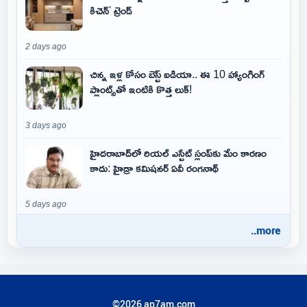
కిచెన్' ట్రెండ్
2 days ago
చిన్న ఇళ్ల కోసం బెస్ట్ ఐడియా.. ఈ 10 హ్యాంగింగ్
ప్లాంట్స్‌తో ఇంటికి కొత్త లుక్!
3 days ago
హైదరాబాద్‌లో రియల్ ఎస్టేట్ స్లంప్‌కు మేం కారణం
కాదు: హైడ్రా కమిషనర్ ఏవీ రంగనాథ్
5 days ago
..more
©2026 ap7am.com