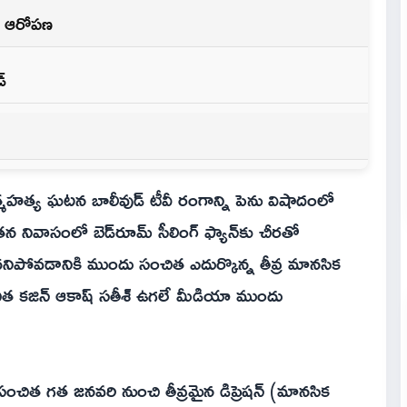
బం ఆరోపణ
్
్మహత్య ఘటన బాలీవుడ్ టీవీ రంగాన్ని పెను విషాదంలో
 నివాసంలో బెడ్‌రూమ్ సీలింగ్ ఫ్యాన్‌కు చీరతో
నిపోవడానికి ముందు సంచిత ఎదుర్కొన్న తీవ్ర మానసిక
ంచిత కజిన్ ఆకాష్ సతీశ్ ఉగలే మీడియా ముందు
ంచిత గత జనవరి నుంచి తీవ్రమైన డిప్రెషన్ (మానసిక