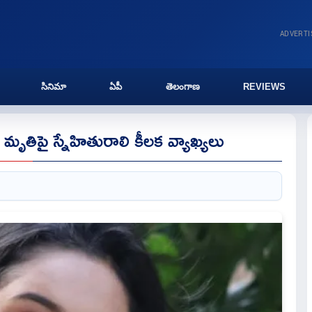
ADVERT
సినిమా
ఏపీ
తెలంగాణ
REVIEWS
మృతిపై స్నేహితురాలి కీలక వ్యాఖ్యలు