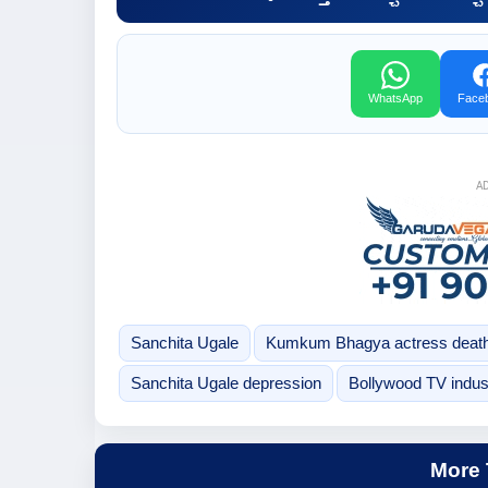
WhatsApp
Face
A
Sanchita Ugale
Kumkum Bhagya actress deat
Sanchita Ugale depression
Bollywood TV indus
More