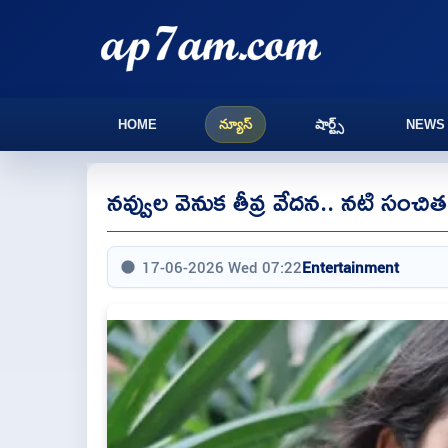
HOME
న్యూస్
షార్ట్స్
NEWS
నవ్వుల వెనుక తీవ్ర వేదన.. నటి సంచిత 
17-06-2026 Wed 07:22
Entertainment