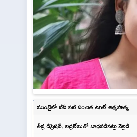
ముంబైలో టీవీ నటి సంచిత ఉగలే ఆత్మహత్య
తీవ్ర డిప్రెషన్, నిద్రలేమితో బాధపడినట్లు వెల్లడి