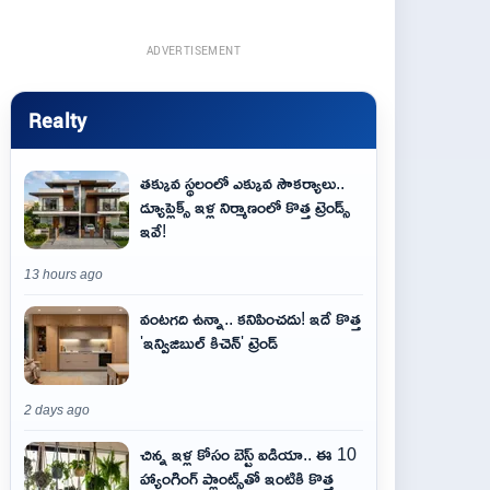
ADVERTISEMENT
Realty
తక్కువ స్థలంలో ఎక్కువ సౌకర్యాలు..
డ్యూప్లెక్స్ ఇళ్ల నిర్మాణంలో కొత్త ట్రెండ్స్
ఇవే!
13 hours ago
వంటగది ఉన్నా.. కనిపించదు! ఇదే కొత్త
'ఇన్విజిబుల్ కిచెన్' ట్రెండ్
2 days ago
చిన్న ఇళ్ల కోసం బెస్ట్ ఐడియా.. ఈ 10
హ్యాంగింగ్ ప్లాంట్స్‌తో ఇంటికి కొత్త