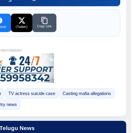
Copy Link
book
(Twitter)
DVERTISEMENT
h
TV actress suicide case
Casting mafia allegations
try news
 Telugu News