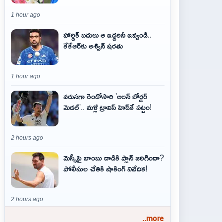
1 hour ago
హార్దిక్ బదులు ఆ ఇద్దరినీ ఇవ్వండి..
కేకేఆర్‌కు అశ్విన్ షరతు
1 hour ago
వరుసగా రెండోసారి 'అలన్ బోర్డర్
మెడల్'.. మళ్లీ ట్రావిస్ హెడ్‌కే పట్టం!
2 hours ago
మెస్సీపై బాంబు దాడికి ప్లాన్‌ జరిగిందా?
పోలీసుల చేతికి షాకింగ్‌ నివేదిక!
2 hours ago
..more