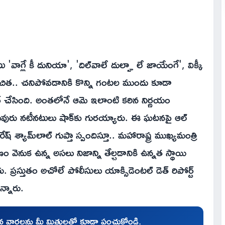
ాగ్లే కీ దునియా', 'దిల్‌వాలే దుల్హా లే జాయేంగే', విక్కీ
సంచిత.. చనిపోవడానికి కొన్ని గంటల ముందు కూడా
ను షేర్ చేసింది. అంతలోనే ఆమె ఇలాంటి కఠిన నిర్ణయం
లువురు నటీనటులు షాక్‌కు గురయ్యారు. ఈ ఘటనపై ఆల్
ష్ శ్యామ్‌లాల్ గుప్తా స్పందిస్తూ.. మహారాష్ట్ర ముఖ్యమంత్రి
 వెనుక ఉన్న అసలు నిజాన్ని తేల్చడానికి ఉన్నత స్థాయి
ప్రస్తుతం అచోలే పోలీసులు యాక్సిడెంటల్ డెత్ రిపోర్ట్
న్నారు.
చిన వార్తలను మీ మిత్రులతో కూడా పంచుకోండి.