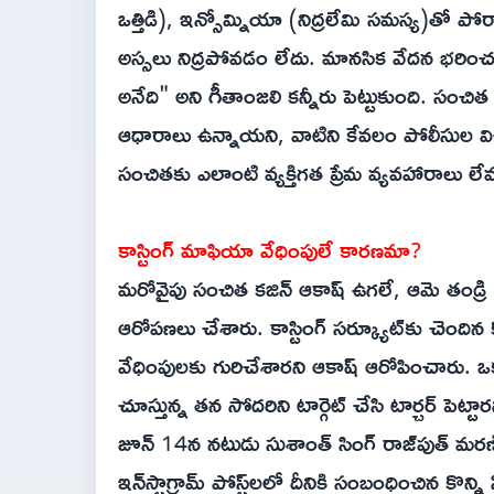
ఒత్తిడి), ఇన్సోమ్నియా (నిద్రలేమి సమస్య)తో పోర
అస్సలు నిద్రపోవడం లేదు. మానసిక వేదన భరి
అనేది" అని గీతాంజలి కన్నీరు పెట్టుకుంది. సంచిత 
ఆధారాలు ఉన్నాయని, వాటిని కేవలం పోలీసుల విచా
సంచితకు ఎలాంటి వ్యక్తిగత ప్రేమ వ్యవహారాలు లేవ
కాస్టింగ్ మాఫియా వేధింపులే కారణమా?
మరోవైపు సంచిత కజిన్ ఆకాష్ ఉగలే, ఆమె తండ్రి 
ఆరోపణలు చేశారు. కాస్టింగ్ సర్క్యూట్‌కు చెంద
వేధింపులకు గురిచేశారని ఆకాష్ ఆరోపించారు. ఒక
చూస్తున్న తన సోదరిని టార్గెట్ చేసి టార్చర్ పెట్
జూన్ 14న నటుడు సుశాంత్ సింగ్ రాజ్‌పుత్ మ
ఇన్‌స్టాగ్రామ్ పోస్ట్‌లలో దీనికి సంబంధించిన 