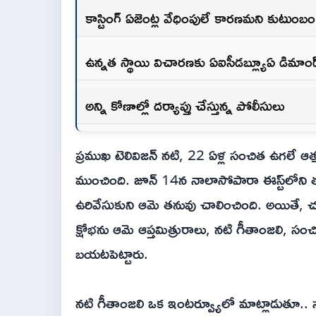
కాస్టింగ్ ఏజెంట్ల వేధింపులే కారణమని కుటుం
ఉన్నత స్థాయి విచారణకు ఏఐసీడబ్ల్యూఏ డిమాండ
అన్ని కోణాల్లో దర్యాప్తు చేస్తున్న పోలీసులు
ప్రముఖ టెలివిజన్ నటి, 22 ఏళ్ల సంచిత ఉగలే ఆత
ముంచింది. జూన్ 14న నాలాసోపారా ఈస్ట్‌లోని తన
ఉరివేసుకుని ఆమె తనువు చాలించింది. అయితే, చ
క్షోభను ఆమె ఆప్తమిత్రురాలు, నటి గీతాంజలి, స
బయటపెట్టారు.
నటి గీతాంజలి ఒక ఇంటర్వ్యూలో మాట్లాడుతూ.. స