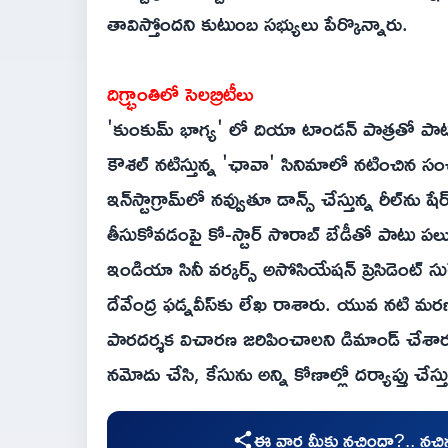
తావిస్తోందని కుటుంబ సభ్యులు పేర్కొన్నారు.
దిగ్భ్రాంతిలో సెలబ్రిటీలు
'కుంకుమ్ భాగ్య' లో దియా టాండన్ పాత్రతో పాటు 'వ
కౌశల్ నటిస్తున్న 'ఛావా' సినిమాలో నటించిన 
ఇన్‌స్టాగ్రామ్‌లో నవ్వుతూ డాన్స్ చేస్తున్న రీల్‌
తీసుకోవడంపై కో-స్టార్ సొరాబ్ బేడీతో పాటు ప
ఇండియా సినీ వర్కర్స్ అసోసియేషన్ ప్రెసిడెంట్ సురే
దేవేంద్ర ఫడ్నవీస్‌కు లేఖ రాశారు. యువ నటి మరణం
పారదర్శక విచారణ జరిపించాలని డిమాండ్ చేశారు. 
నమోదు చేసి, కేసును అన్ని కోణాల్లో దర్యాప్తు చేస్తు
ఈ వార్త మీకు నచ్చిందా?.. నచ్