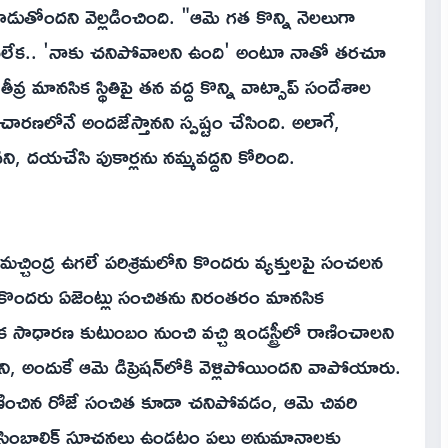
ాడుతోందని వెల్లడించింది. "ఆమె గత కొన్ని నెలలుగా
ంచలేక.. 'నాకు చనిపోవాలని ఉంది' అంటూ నాతో తరచూ
తీవ్ర మానసిక స్థితిపై తన వద్ద కొన్ని వాట్సాప్ సందేశాల
రణలోనే అందజేస్తానని స్పష్టం చేసింది. అలాగే,
ని, దయచేసి పుకార్లను నమ్మవద్దని కోరింది.
మచ్చింద్ర ఉగలే పరిశ్రమలోని కొందరు వ్యక్తులపై సంచలన
ిన కొందరు ఏజెంట్లు సంచితను నిరంతరం మానసిక
 సాధారణ కుటుంబం నుంచి వచ్చి ఇండస్ట్రీలో రాణించాలని
టారని, అందుకే ఆమె డిప్రెషన్‌లోకి వెళ్లిపోయిందని వాపోయారు.
రణించిన రోజే సంచిత కూడా చనిపోవడం, ఆమె చివరి
కొన్ని సింబాలిక్ సూచనలు ఉండటం పలు అనుమానాలకు