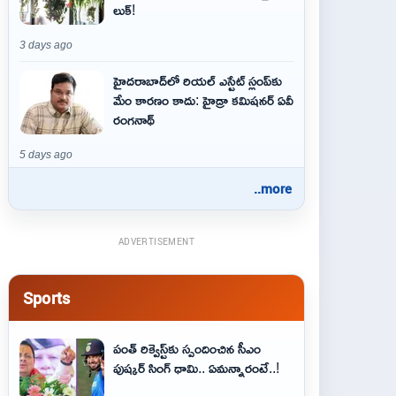
లుక్!
3 days ago
హైదరాబాద్‌లో రియల్ ఎస్టేట్ స్లంప్‌కు
మేం కారణం కాదు: హైడ్రా కమిషనర్ ఏవీ
రంగనాథ్
5 days ago
..more
ADVERTISEMENT
Sports
పంత్ రిక్వెస్ట్‌కు స్పందించిన సీఎం
పుష్కర్ సింగ్ ధామి.. ఏమ‌న్నారంటే..!