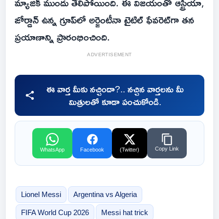
మ్యాజిక్ ముందు తేలిపోయింది. ఈ విజయంతో ఆస్ట్రియా,
జోర్డాన్ ఉన్న గ్రూప్‌లో అర్జెంటీనా టైటిల్ ఫేవరెట్‌గా తన
ప్రయాణాన్ని ప్రారంభించింది.
ADVERTISEMENT
ఈ వార్త మీకు నచ్చిందా?.. నచ్చిన వార్తలను మీ
మిత్రులతో కూడా పంచుకోండి.
Copy Link
WhatsApp
Facebook
(Twitter)
Lionel Messi
Argentina vs Algeria
FIFA World Cup 2026
Messi hat trick