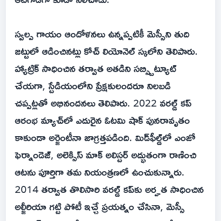
స్వల్ప గాయం ఆందోళనలు ఉన్నప్పటికీ మెస్సీని తుది
జట్టులో ఆడించినట్లు కోచ్ లియోనెల్ స్కలోని తెలిపారు.
హ్యాట్రిక్ సాధించిన తర్వాత అతడిని సబ్స్టిట్యూట్
చేయగా, స్టేడియంలోని ప్రేక్షకులందరూ నిలబడి
చప్పట్లతో అభినందనలు తెలిపారు. 2022 వరల్డ్ కప్
ఆరంభ మ్యాచ్‌లో ఎదురైన ఓటమి షాక్ పునరావృతం
కాకుండా అర్జెంటీనా జాగ్రత్తపడింది. మిడ్‌ఫీల్డ్‌లో ఎంజో
ఫెర్నాండెజ్, అలెక్సిస్ మాక్ అలిస్టర్ అద్భుతంగా రాణించి
ఆటను పూర్తిగా తమ నియంత్రణలో ఉంచుకున్నారు.
2014 తర్వాత తొలిసారి వరల్డ్ కప్‌కు అర్హత సాధించిన
అల్జీరియా గట్టి పోటీ ఇచ్చే ప్రయత్నం చేసినా, మెస్సీ