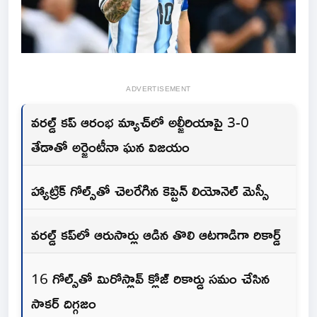
ADVERTISEMENT
వరల్డ్ కప్ ఆరంభ మ్యాచ్‌లో అల్జీరియాపై 3-0
తేడాతో అర్జెంటీనా ఘన విజయం
హ్యాట్రిక్ గోల్స్‌తో చెలరేగిన కెప్టెన్ లియోనెల్ మెస్సీ
వరల్డ్ కప్‌లో ఆరుసార్లు ఆడిన తొలి ఆటగాడిగా రికార్డ్‌
16 గోల్స్‌తో మిరోస్లావ్ క్లోజ్ రికార్డు సమం చేసిన
సాక‌ర్ దిగ్గ‌జం