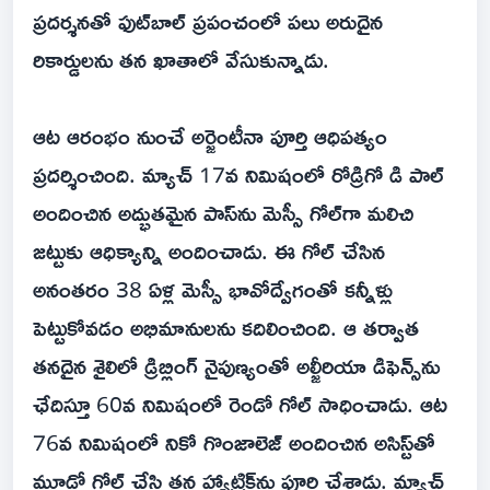
ప్రదర్శనతో ఫుట్‌బాల్ ప్రపంచంలో పలు అరుదైన
రికార్డులను తన ఖాతాలో వేసుకున్నాడు.
ఆట ఆరంభం నుంచే అర్జెంటీనా పూర్తి ఆధిపత్యం
ప్రదర్శించింది. మ్యాచ్ 17వ నిమిషంలో రోడ్రిగో డి పాల్
అందించిన అద్భుతమైన పాస్‌ను మెస్సీ గోల్‌గా మలిచి
జట్టుకు ఆధిక్యాన్ని అందించాడు. ఈ గోల్ చేసిన
అనంతరం 38 ఏళ్ల మెస్సీ భావోద్వేగంతో కన్నీళ్లు
పెట్టుకోవడం అభిమానులను కదిలించింది. ఆ తర్వాత
తనదైన శైలిలో డ్రిబ్లింగ్ నైపుణ్యంతో అల్జీరియా డిఫెన్స్‌ను
ఛేదిస్తూ 60వ నిమిషంలో రెండో గోల్ సాధించాడు. ఆట
76వ నిమిషంలో నికో గొంజాలెజ్ అందించిన అసిస్ట్‌తో
మూడో గోల్ చేసి తన హ్యాట్రిక్‌ను పూర్తి చేశాడు. మ్యాచ్