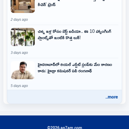
కిచెన్' ట్రెండ్
2 days ago
చిన్న ఇళ్ల కోసం బెస్ట్ ఐడియా.. ఈ 10 హ్యాంగింగ్
ప్లాంట్స్‌తో ఇంటికి కొత్త లుక్!
3 days ago
హైదరాబాద్‌లో రియల్ ఎస్టేట్ స్లంప్‌కు మేం కారణం
కాదు: హైడ్రా కమిషనర్ ఏవీ రంగనాథ్
5 days ago
..more
©2026 ap7am.com