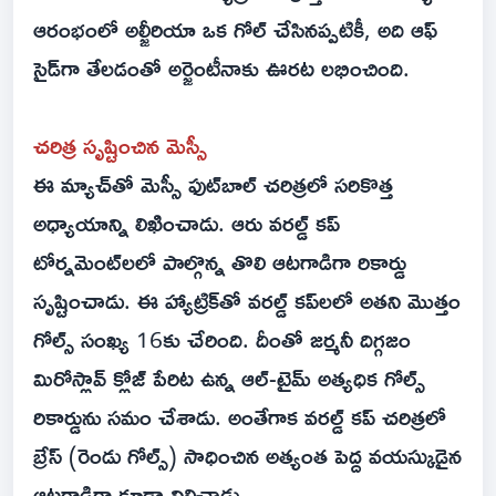
ఆరంభంలో అల్జీరియా ఒక గోల్ చేసినప్పటికీ, అది ఆఫ్
సైడ్‌గా తేలడంతో అర్జెంటీనాకు ఊరట లభించింది.
చరిత్ర సృష్టించిన మెస్సీ
ఈ మ్యాచ్‌తో మెస్సీ ఫుట్‌బాల్ చరిత్రలో సరికొత్త
అధ్యాయాన్ని లిఖించాడు. ఆరు వరల్డ్ కప్
టోర్నమెంట్‌లలో పాల్గొన్న తొలి ఆటగాడిగా రికార్డు
సృష్టించాడు. ఈ హ్యాట్రిక్‌తో వరల్డ్ కప్‌లలో అతని మొత్తం
గోల్స్ సంఖ్య 16కు చేరింది. దీంతో జర్మనీ దిగ్గజం
మిరోస్లావ్ క్లోజ్ పేరిట ఉన్న ఆల్-టైమ్ అత్యధిక గోల్స్
రికార్డును సమం చేశాడు. అంతేగాక‌ వరల్డ్ కప్ చరిత్రలో
బ్రేస్ (రెండు గోల్స్) సాధించిన అత్యంత పెద్ద వయస్కుడైన
ఆటగాడిగా కూడా నిలిచాడు.