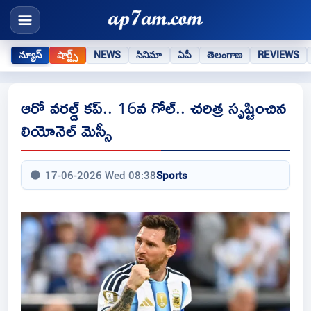
న్యూస్
షార్ట్స్
NEWS
సినిమా
ఏపీ
తెలంగాణ
REVIEWS
ఆరో వరల్డ్ కప్.. 16వ గోల్.. చరిత్ర సృష్టించిన
లియోనెల్ మెస్సీ
17-06-2026 Wed 08:38
Sports