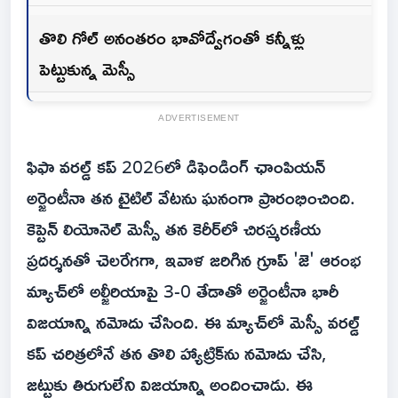
తొలి గోల్ అనంతరం భావోద్వేగంతో కన్నీళ్లు
పెట్టుకున్న మెస్సీ
ADVERTISEMENT
ఫిఫా వరల్డ్ కప్ 2026లో డిఫెండింగ్ ఛాంపియన్
అర్జెంటీనా తన టైటిల్ వేటను ఘనంగా ప్రారంభించింది.
కెప్టెన్ లియోనెల్ మెస్సీ తన కెరీర్‌లో చిరస్మరణీయ
ప్రదర్శనతో చెలరేగగా, ఇవాళ జరిగిన గ్రూప్ 'జె' ఆరంభ
మ్యాచ్‌లో అల్జీరియాపై 3-0 తేడాతో అర్జెంటీనా భారీ
విజయాన్ని నమోదు చేసింది. ఈ మ్యాచ్‌లో మెస్సీ వరల్డ్
కప్ చరిత్రలోనే తన తొలి హ్యాట్రిక్‌ను నమోదు చేసి,
జట్టుకు తిరుగులేని విజయాన్ని అందించాడు. ఈ