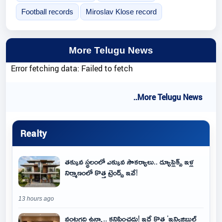
Football records
Miroslav Klose record
More Telugu News
Error fetching data: Failed to fetch
..More Telugu News
Realty
తక్కువ స్థలంలో ఎక్కువ సౌకర్యాలు.. డ్యూప్లెక్స్ ఇళ్ల
నిర్మాణంలో కొత్త ట్రెండ్స్ ఇవే!
13 hours ago
వంటగది ఉన్నా.. కనిపించదు! ఇదే కొత్త 'ఇన్విజిబుల్