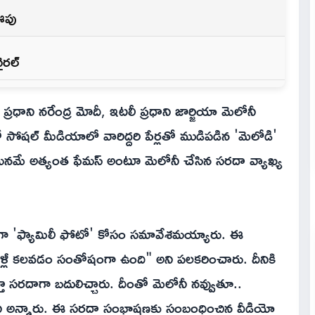
 ఊపు
ైరల్
ప్రధాని నరేంద్ర మోదీ, ఇటలీ ప్రధాని జార్జియా మెలోనీ
సోషల్ మీడియాలో వారిద్దరి పేర్లతో ముడిపడిన 'మెలోడి'
ామ్‌లో మనమే అత్యంత ఫేమస్ అంటూ మెలోనీ చేసిన సరదా వ్యాఖ్య
ా 'ఫ్యామిలీ ఫోటో' కోసం సమావేశమయ్యారు. ఈ
 మళ్లీ కలవడం సంతోషంగా ఉంది" అని పలకరించారు. దీనికి
ిస్తూ సరదాగా బదులిచ్చారు. దీంతో మెలోనీ నవ్వుతూ..
" అని అన్నారు. ఈ సరదా సంభాషణకు సంబంధించిన వీడియో