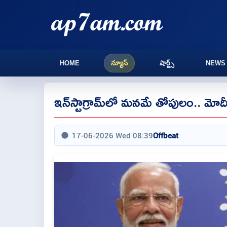
HOME
న్యూస్
షార్ట్స్
NEWS
ఇన్‌స్టాగ్రామ్‌లో మనమే తోపులం.. మో
17-06-2026 Wed 08:39
Offbeat