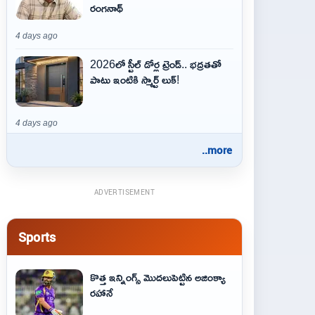
రంగనాథ్
4 days ago
2026లో స్టీల్ డోర్ల ట్రెండ్.. భద్రతతో
పాటు ఇంటికి స్మార్ట్ లుక్!
4 days ago
..more
ADVERTISEMENT
Sports
కొత్త ఇన్నింగ్స్ మొదలుపెట్టిన అజింక్యా
రహానే