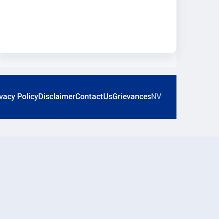
vacy Policy
Disclaimer
ContactUs
Grievances
NV