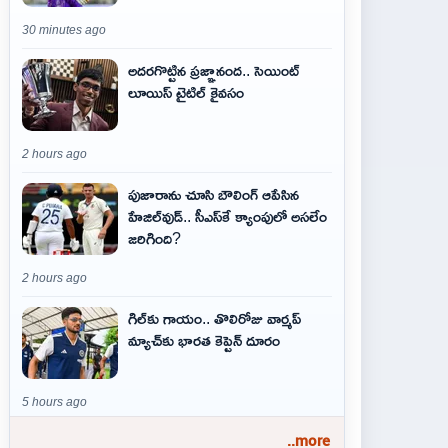
30 minutes ago
అదరగొట్టిన ప్రజ్ఞానంద.. సెయింట్‌
లూయిస్ టైటిల్‌ కైవసం
2 hours ago
పుజారాను చూసి బౌలింగ్ ఆపేసిన
హేజిల్‌వుడ్.. సీఎస్‌కే క్యాంపులో అసలేం
జరిగింది?
2 hours ago
గిల్‌కు గాయం.. తొలిరోజు వార్మప్‌
మ్యాచ్‌కు భారత కెప్టెన్‌ దూరం
5 hours ago
..more