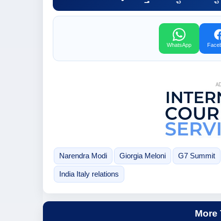
WhatsApp
Face
A
Narendra Modi
Giorgia Meloni
G7 Summit
India Italy relations
More