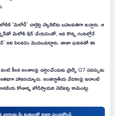
ి.
కి 'మెలోడీ' చాక్లెట్ల ప్యాకెట్‌ను బహుమతిగా ఇచ్చారు. ఆ
్షన్‌తో మెలోనీ షేర్ చేయడంతో, అది కొన్ని గంటల్లోనే
 'మెలోడి' అని పిలవడం మొదలుపెట్టారు. తాజా ఘటనతో ఈ
ు వంటి కీలక అంశాలపై చర్చించేందుకు ఫ్రాన్స్ G7 సదస్సును
్యేక అతిథిగా హాజరయ్యారు. అంతర్జాతీయ వేదికలపై ఇలాంటి
య కోణాన్ని జోడిస్తాయని నెటిజన్లు కామెంట్లు
చిన వార్తలను మీ మిత్రులతో కూడా పంచుకోండి.