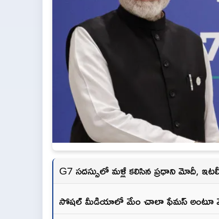
G7 సదస్సులో మళ్లీ కలిసిన ప్రధాని మోదీ, ఇటల
సోషల్ మీడియాలో మేం చాలా ఫేమస్ అంటూ మె