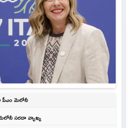
ీ పీఎం మెలోనీ
లోనీ సరదా వ్యాఖ్య