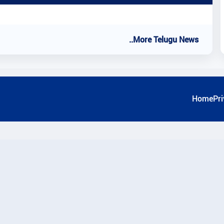
..More Telugu News
Home
Pri