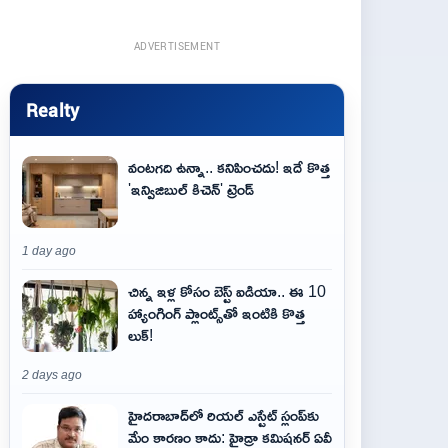
ADVERTISEMENT
Realty
వంటగది ఉన్నా.. కనిపించదు! ఇదే కొత్త
'ఇన్విజిబుల్ కిచెన్' ట్రెండ్
1 day ago
చిన్న ఇళ్ల కోసం బెస్ట్ ఐడియా.. ఈ 10
హ్యాంగింగ్ ప్లాంట్స్‌తో ఇంటికి కొత్త
లుక్!
2 days ago
హైదరాబాద్‌లో రియల్ ఎస్టేట్ స్లంప్‌కు
మేం కారణం కాదు: హైడ్రా కమిషనర్ ఏవీ