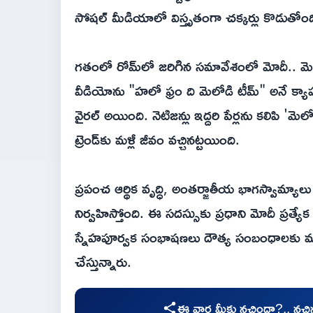
సోషల్ మీడియాలో విస్తృతంగా చక్కర్లు కొడుతోంద
గతంలో రోమ్‌లో జరిగిన సమావేశంలో మోదీ.. మెలోనీ
వీడియోను "హలో ఫ్రం ది మెలోడి టీమ్" అనే క్యాప
వైరల్ అయింది. నెటిజన్లు ఇద్దరి పేర్లను కలిపి
ట్రెండ్‌కు మళ్లీ జీవం వచ్చినట్టయింది.
ప్రపంచ ఆర్థిక వృద్ధి, అంతర్జాతీయ భాగస్వామ్యాల
నిర్వహిస్తోంది. ఈ సదస్సుకు ప్రధాని మోదీ ప్రత
స్నేహపూర్వక సంభాషణలు దౌత్య సంబంధాలకు మానవీ
చేస్తున్నారు.
ఈ వార్త మీకు నచ్చిందా?.. నచ్