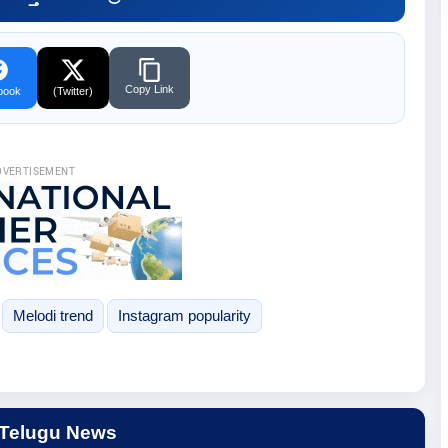
Copy Link
book
(Twitter)
DVERTISEMENT
Melodi trend
Instagram popularity
 Telugu News