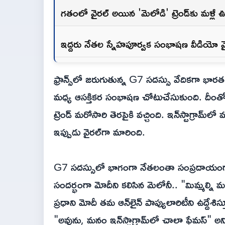
గతంలో వైరల్ అయిన 'మెలోడి' ట్రెండ్‌కు మళ్లీ
ఇద్దరు నేతల స్నేహపూర్వక సంభాషణ వీడియో వ
ఫ్రాన్స్‌లో జరుగుతున్న G7 సదస్సు వేదికగా భారత 
మధ్య ఆసక్తికర సంభాషణ చోటుచేసుకుంది. దీంతో 
ట్రెండ్ మరోసారి తెరపైకి వచ్చింది. ఇన్‌స్టాగ్ర
ఇప్పుడు వైరల్‌గా మారింది.
G7 సదస్సులో భాగంగా నేతలంతా సంప్రదాయంగ
సందర్భంగా మోదీని కలిసిన మెలోనీ.. "మిమ్మల్ని
ప్రధాని మోదీ తమ ఆన్‌లైన్ పాప్యులారిటీని ఉద్దేశ
"అవును, మనం ఇన్‌స్టాగ్రామ్‌లో చాలా ఫేమస్