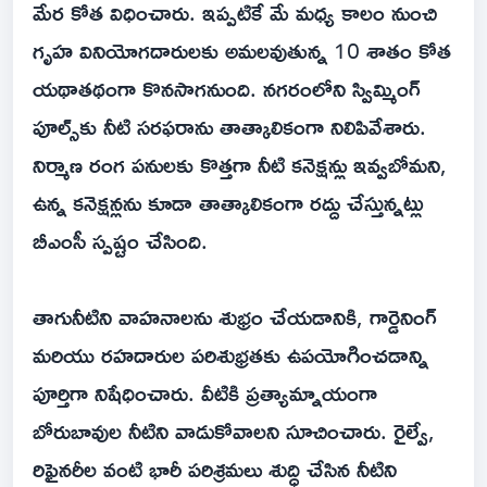
మేర కోత విధించారు. ఇప్పటికే మే మధ్య కాలం నుంచి
గృహ వినియోగదారులకు అమలవుతున్న 10 శాతం కోత
యథాతథంగా కొనసాగనుంది. నగరంలోని స్విమ్మింగ్
పూల్స్‌కు నీటి సరఫరాను తాత్కాలికంగా నిలిపివేశారు.
నిర్మాణ రంగ పనులకు కొత్తగా నీటి కనెక్షన్లు ఇవ్వబోమని,
ఉన్న కనెక్షన్లను కూడా తాత్కాలికంగా రద్దు చేస్తున్నట్లు
బీఎంసీ స్పష్టం చేసింది.
తాగునీటిని వాహనాలను శుభ్రం చేయడానికి, గార్డెనింగ్
మరియు రహదారుల పరిశుభ్రతకు ఉపయోగించడాన్ని
పూర్తిగా నిషేధించారు. వీటికి ప్రత్యామ్నాయంగా
బోరుబావుల నీటిని వాడుకోవాలని సూచించారు. రైల్వే,
రిఫైనరీల వంటి భారీ పరిశ్రమలు శుద్ధి చేసిన నీటిని