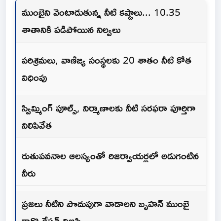
ముంబైని వెంటాడుతున్న నీటి కష్టాలు... 10.35
శాతానికి పడిపోయిన నిల్వలు
పరిశ్రమలు, వాణిజ్య సంస్థలకు 20 శాతం నీటి కోత
విధింపు
స్విమ్మింగ్ పూల్స్, నిర్మాణాలకు నీటి సరఫరా పూర్తిగా
నిలిపివేత
రుతుపవనాల ఆలస్యంతో రిజర్వాయర్లలో అడుగంటిన
నీరు
ప్రజలు నీటిని పొదుపుగా వాడాలని బృహన్ ముంబై
కార్పొరేషన్ విజ్ఞప్తి