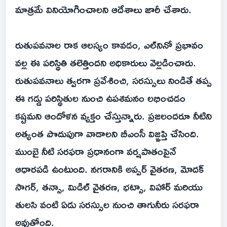
మాత్రమే వినియోగించాలని ఆదేశాలు జారీ చేశారు.
రుతుపవనాల రాక ఆలస్యం కావడం, ఎల్‌నినో ప్రభావం
వల్ల ఈ పరిస్థితి తలెత్తిందని అధికారులు వెల్లడించారు.
రుతుపవనాలు త్వరగా ప్రవేశించి, సరస్సులు నిండితే తప్ప
ఈ గడ్డు పరిస్థితుల నుంచి ఉపశమనం లభించడం
కష్టమని ఆందోళన వ్యక్తం చేస్తున్నారు. ప్రజలందరూ నీటిని
అత్యంత పొదుపుగా వాడాలని బీఎంసీ విజ్ఞప్తి చేసింది.
ముంబై నీటి సరఫరా ప్రధానంగా వర్షపాతంపైనే
ఆధారపడి ఉంటుంది. నగరానికి అప్పర్ వైతరణ, మోదక్
సాగర్, తన్సా, మిడిల్ వైతరణ, భట్సా, విహార్ మరియు
తులసి వంటి ఏడు సరస్సుల నుంచి తాగునీరు సరఫరా
అవుతోంది.