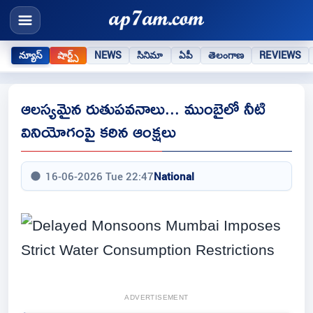
న్యూస్
షార్ట్స్
NEWS
సినిమా
ఏపీ
తెలంగాణ
REVIEWS
ఆలస్యమైన రుతుపవనాలు... ముంబైలో నీటి
వినియోగంపై కఠిన ఆంక్షలు
16-06-2026 Tue 22:47
National
ADVERTISEMENT