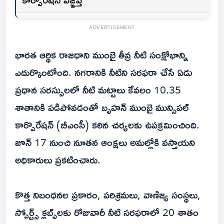
ADVERTISEMENT
భారత ఆర్థిక రాజధాని ముంబై తీవ్ర నీటి సంక్షోభాన్ని
ఎదుర్కొంటోంది. నగరానికి నీటిని సరఫరా చేసే ఏడు
ప్రధాన సరస్సులలో నీటి మట్టాలు కేవలం 10.35
శాతానికి పడిపోవడంతో బృహన్ ముంబై మున్సిపల్
కార్పొరేషన్ (బీఎంసీ) కఠిన చర్యలకు ఉపక్రమించింది.
జూన్ 17 నుంచి నూతన ఆంక్షలు అమల్లోకి వస్తాయని
అధికారులు ప్రకటించారు.
కొత్త నిబంధనల ప్రకారం, పరిశ్రమలు, వాణిజ్య సంస్థలు,
స్పోర్ట్స్ క్లబ్స్‌‌లకు రోజువారీ నీటి సరఫరాలో 20 శాతం