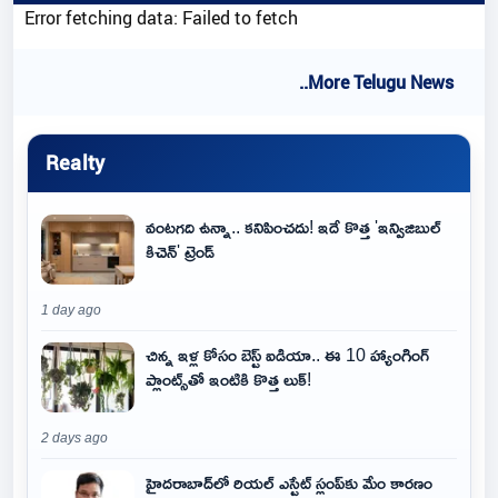
Error fetching data: Failed to fetch
..More Telugu News
Realty
వంటగది ఉన్నా.. కనిపించదు! ఇదే కొత్త 'ఇన్విజిబుల్
కిచెన్' ట్రెండ్
1 day ago
చిన్న ఇళ్ల కోసం బెస్ట్ ఐడియా.. ఈ 10 హ్యాంగింగ్
ప్లాంట్స్‌తో ఇంటికి కొత్త లుక్!
2 days ago
హైదరాబాద్‌లో రియల్ ఎస్టేట్ స్లంప్‌కు మేం కారణం