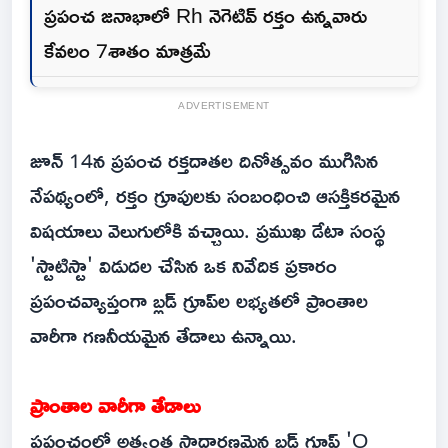
ప్రపంచ జనాభాలో Rh నెగెటివ్ రక్తం ఉన్నవారు
కేవలం 7శాతం మాత్రమే
ADVERTISEMENT
జూన్ 14న ప్రపంచ రక్తదాతల దినోత్సవం ముగిసిన
నేపథ్యంలో, రక్తం గ్రూపులకు సంబంధించి ఆసక్తికరమైన
విషయాలు వెలుగులోకి వచ్చాయి. ప్రముఖ డేటా సంస్థ
'స్టాటిస్టా' విడుదల చేసిన ఒక నివేదిక ప్రకారం
ప్రపంచవ్యాప్తంగా బ్లడ్ గ్రూప్‌ల లభ్యతలో ప్రాంతాల
వారీగా గణనీయమైన తేడాలు ఉన్నాయి.
ప్రాంతాల వారీగా తేడాలు
ప్రపంచంలో అత్యంత సాధారణమైన బ్లడ్ గ్రూప్ 'O