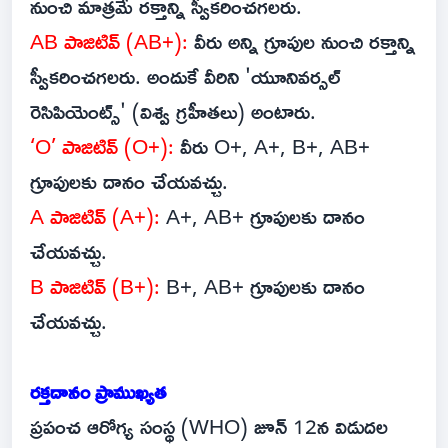
నుంచి మాత్రమే రక్తాన్ని స్వీకరించగలరు.
AB పాజిటివ్ (AB+):
వీరు అన్ని గ్రూపుల నుంచి రక్తాన్ని
స్వీకరించగలరు. అందుకే వీరిని 'యూనివర్సల్
రెసిపియెంట్స్' (విశ్వ గ్రహీతలు) అంటారు.
‘O’ పాజిటివ్ (O+):
వీరు O+, A+, B+, AB+
గ్రూపులకు దానం చేయవచ్చు.
A పాజిటివ్ (A+):
A+, AB+ గ్రూపులకు దానం
చేయవచ్చు.
B పాజిటివ్ (B+):
B+, AB+ గ్రూపులకు దానం
చేయవచ్చు.
రక్తదానం ప్రాముఖ్యత
ప్రపంచ ఆరోగ్య సంస్థ (WHO) జూన్ 12న విడుదల