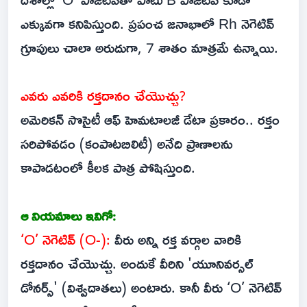
ఎక్కువగా కనిపిస్తుంది. ప్రపంచ జనాభాలో Rh నెగెటివ్
గ్రూపులు చాలా అరుదుగా, 7 శాతం మాత్రమే ఉన్నాయి.
ఎవరు ఎవరికి రక్తదానం చేయొచ్చు?
అమెరికన్ సొసైటీ ఆఫ్ హెమటాలజీ డేటా ప్రకారం.. రక్తం
సరిపోవడం (కంపాటబిలిటీ) అనేది ప్రాణాలను
కాపాడటంలో కీలక పాత్ర పోషిస్తుంది.
ఆ నియమాలు ఇవిగో:
‘O’ నెగెటివ్ (O-):
వీరు అన్ని రక్త వర్గాల వారికి
రక్తదానం చేయొచ్చు. అందుకే వీరిని 'యూనివర్సల్
డోనర్స్' (విశ్వదాతలు) అంటారు. కానీ వీరు ‘O’ నెగెటివ్