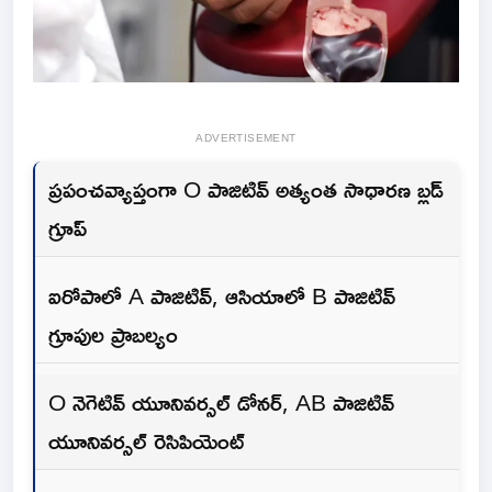
ADVERTISEMENT
ప్రపంచవ్యాప్తంగా O పాజిటివ్ అత్యంత సాధారణ బ్లడ్
గ్రూప్
ఐరోపాలో A పాజిటివ్, ఆసియాలో B పాజిటివ్
గ్రూపుల ప్రాబల్యం
O నెగెటివ్ యూనివర్సల్ డోనర్, AB పాజిటివ్
యూనివర్సల్ రెసిపియెంట్