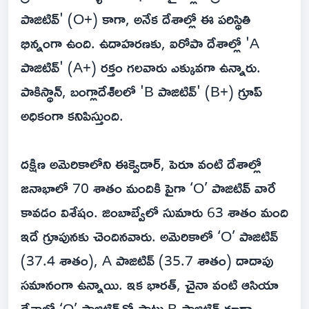
పాజిటివ్' (O+) కాగా, అనేక దేశాల్లో ఈ పరిస్థితి
భిన్నంగా ఉంది. ఉదాహరణకు, ఐరోపా దేశాల్లో 'A
పాజిటివ్' (A+) రక్తం గలవారు ఎక్కువగా ఉన్నారు.
పాకిస్థాన్, బంగ్లాదేశ్‌లలో 'B పాజిటివ్' (B+) గ్రూప్
అధికంగా కనిపిస్తుంది.
దక్షిణ అమెరికాలోని ఈక్వెడార్, పెరూ వంటి దేశాల్లో
జనాభాలో 70 శాతం మందికి పైగా ‘O’ పాజిటివ్ వారే
కావడం విశేషం. జింబాబ్వేలో సుమారు 63 శాతం మంది
ఇదే గ్రూపునకు చెందినవారు. అమెరికాలో ‘O’ పాజిటివ్
(37.4 శాతం), A పాజిటివ్ (35.7 శాతం) దాదాపు
సమానంగా ఉన్నాయి. ఇక భారత్, చైనా వంటి ఆసియా
దేశాల్లో ‘O’ పాజిటివ్‌తో పాటు B పాజిటివ్ కూడా