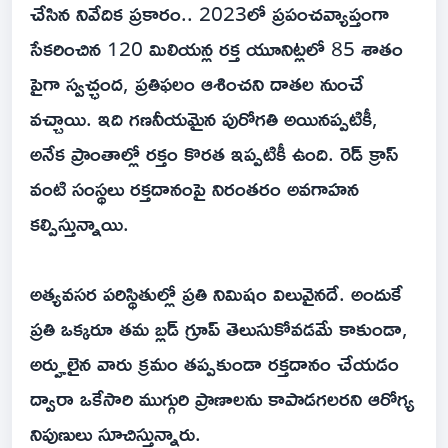
చేసిన నివేదిక ప్రకారం.. 2023లో ప్రపంచవ్యాప్తంగా
సేకరించిన 120 మిలియన్ల రక్త యూనిట్లలో 85 శాతం
పైగా స్వచ్ఛంద, ప్రతిఫలం ఆశించని దాతల నుంచే
వచ్చాయి. ఇది గణనీయమైన పురోగతి అయినప్పటికీ,
అనేక ప్రాంతాల్లో రక్తం కొరత ఇప్పటికీ ఉంది. రెడ్ క్రాస్
వంటి సంస్థలు రక్తదానంపై నిరంతరం అవగాహన
కల్పిస్తున్నాయి.
అత్యవసర పరిస్థితుల్లో ప్రతి నిమిషం విలువైనదే. అందుకే
ప్రతి ఒక్కరూ తమ బ్లడ్ గ్రూప్ తెలుసుకోవడమే కాకుండా,
అర్హులైన వారు క్రమం తప్పకుండా రక్తదానం చేయడం
ద్వారా ఒకేసారి ముగ్గురి ప్రాణాలను కాపాడగలరని ఆరోగ్య
నిపుణులు సూచిస్తున్నారు.