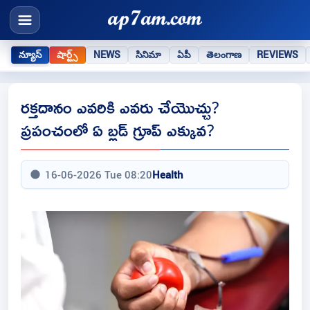
న్యూస్
షార్ట్స్
NEWS
సినిమా
ఏపీ
తెలంగాణ
REVIEWS
రక్తదానం ఎవరికి ఎవరు చేయొచ్చు?
ప్రపంచంలో ఏ బ్లడ్ గ్రూప్ ఎక్కువ?
16-06-2026 Tue 08:20
Health