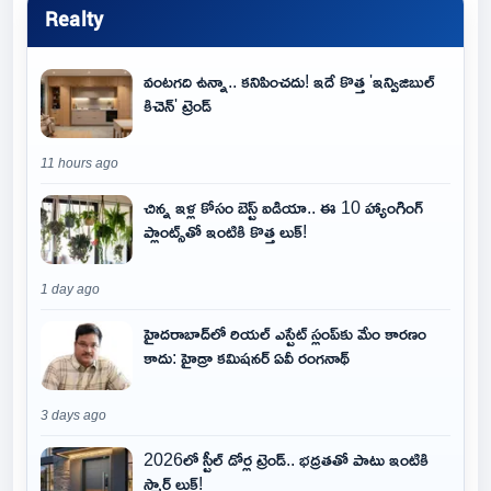
Realty
వంటగది ఉన్నా.. కనిపించదు! ఇదే కొత్త 'ఇన్విజిబుల్
కిచెన్' ట్రెండ్
11 hours ago
చిన్న ఇళ్ల కోసం బెస్ట్ ఐడియా.. ఈ 10 హ్యాంగింగ్
ప్లాంట్స్‌తో ఇంటికి కొత్త లుక్!
1 day ago
హైదరాబాద్‌లో రియల్ ఎస్టేట్ స్లంప్‌కు మేం కారణం
కాదు: హైడ్రా కమిషనర్ ఏవీ రంగనాథ్
3 days ago
2026లో స్టీల్ డోర్ల ట్రెండ్.. భద్రతతో పాటు ఇంటికి
స్మార్ట్ లుక్!