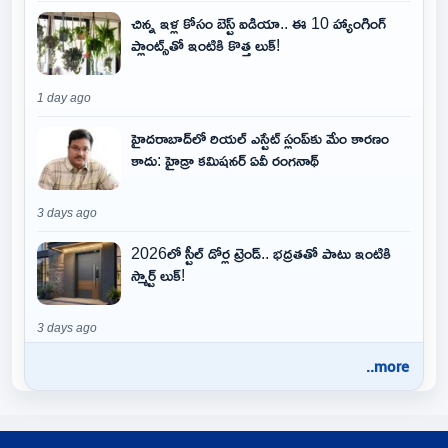
చిన్న ఇళ్ల కోసం బెస్ట్ ఐడియా.. ఈ 10 హ్యాంగింగ్
ప్లాంట్స్‌తో ఇంటికి కొత్త లుక్!
1 day ago
హైదరాబాద్‌లో రియల్ ఎస్టేట్ స్లంప్‌కు మేం కారణం
కాదు: హైడ్రా కమిషనర్ ఏవీ రంగనాథ్
3 days ago
2026లో స్టీల్ డోర్ల ట్రెండ్.. భద్రతతో పాటు ఇంటికి
స్మార్ట్ లుక్!
3 days ago
..more