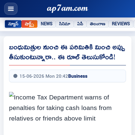
న్యూస్
షార్ట్స్
NEWS
సినిమా
ఏపీ
తెలంగాణ
REVIEWS
బంధుమిత్రుల నుంచి ఈ పరిమితికి మించి అప్పు
తీసుకుంటున్నారా.. ఈ రూల్ తెలుసుకోండి!
15-06-2026 Mon 20:42
Business