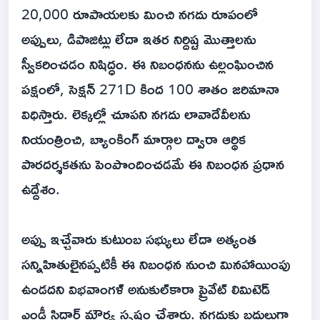
20,000 రూపాయలకు మించి నగదు రూపంలో
అప్పులు, డిపాజిట్లు లేదా ఇతర నిర్దిష్ట మొత్తాలను
స్వీకరించడం నిషిద్ధం. ఈ నిబంధనను ఉల్లంఘించిన
పక్షంలో, సెక్షన్ 271D కింద 100 శాతం జరిమానా
విధిస్తారు. లెక్కల్లో చూపని నగదు లావాదేవీలను
నియంత్రించి, బ్యాంకింగ్ మార్గాల ద్వారా ఆర్థిక
పారదర్శకతను పెంపొందించడమే ఈ నిబంధన ప్రధాన
ఉద్దేశం.
అప్పు ఇచ్చేవారు కుటుంబ సభ్యులు లేదా అత్యంత
సన్నిహితులైనప్పటికీ ఈ నిబంధన నుంచి మినహాయింపు
ఉండదని విభవాంగళ్ అనుకుల్‌కారా ప్రైవేట్ లిమిటెడ్
ఎండీ సిద్ధార్థ్ మౌర్య స్పష్టం చేశారు. నగదుకు బదులుగా