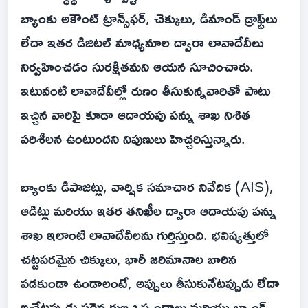
బ్యాంకు అకౌంట్ ట్రాన్స్‌ఫర్, చెక్కులు, డిమాండ్ డ్రాఫ్ట్‌లు
లేదా ఇతర డిజిటల్ మాధ్యమాల ద్వారా లావాదేవీలు
నిర్వహించడం సురక్షితమని ఆయన సూచించారు.
ఇటువంటి లావాదేవీల్లో రుణం తీసుకున్నవారితో పాటు
ఇచ్చిన వారిపై కూడా ఆదాయపు పన్ను శాఖ నిశిత
పరిశీలన ఉంటుందని నిపుణులు హెచ్చరిస్తున్నారు.
బ్యాంకు డిపాజిట్లు, వార్షిక సమాచార నివేదిక (AIS),
ఆడిట్లు మరియు ఇతర తనిఖీల ద్వారా ఆదాయపు పన్ను
శాఖ ఇలాంటి లావాదేవీలను గుర్తిస్తుంది. భవిష్యత్తులో
చట్టపరమైన చిక్కులు, భారీ జరిమానాల బారిన
పడకుండా ఉండాలంటే, అప్పులు తీసుకునేటప్పుడు లేదా
ఇచ్చేటప్పుడు సరైన రుణ ఒప్పందాలు మరియు బ్యాంక్