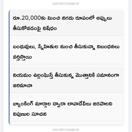
ADVERTISEMENT
రూ.20,000కు మించి నగదు రూపంలో అప్పులు
తీసుకోవడంపై నిషేధం
బంధువులు, స్నేహితుల నుంచి తీసుకున్నా నిబంధనలు
వర్తిస్తాయి
నియమం ఉల్లంఘిస్తే తీసుకున్న మొత్తానికి సమానంగా
జరిమానా
బ్యాంకింగ్ మార్గాల ద్వారా లావాదేవీలు జరపాలని
నిపుణుల సూచన
ADVERTISEMENT