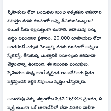
స్నేహితులు లేదా బంధువుల నుంచి అత్యవసర అవసరాల
నిమిత్తం నగదు రూపంలో అప్పు తీసుకుంటున్నారా?
అయితే మీరు అప్రమత్తంగా ఉండాలి. ఆదాయపు పన్ను
చట్టం నిబంధనల ప్రకారం, 20,000 రూపాయలు లేదా
అంతకంటే ఎక్కువ మొత్తాన్ని నగదు రూపంలో అప్పుగా
స్వీకరిస్తే, తీసుకున్న మొత్తానికి సమానమైన జరిమానా
చెల్లించాల్సి ఉంటుంది. ఈ నిబంధన బంధువులు,
స్నేహితుల మధ్య జరిగే వ్యక్తిగత లావాదేవీలకు సైతం
వర్తిస్తుందని ఆర్థిక నిపుణులు స్పష్టం చేస్తున్నారు.
ఆదాయపు పన్ను చట్టంలోని సెక్షన్ 269SS ప్రకారం, ఏ
వ్యక్తి అయినా ఒకే లావాదేవీలో లేదా విడతల వారీగా