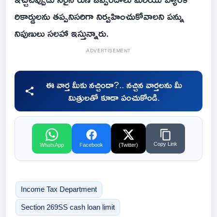
రికార్డులను తప్పనిసరిగా నిర్వహించుకోవాలని పన్ను
నిపుణులు సలహా ఇస్తున్నారు.
ADVERTISEMENT
ఈ వార్త మీకు నచ్చిందా?.. నచ్చిన వార్తలను మీ
మిత్రులతో కూడా పంచుకోండి.
Copy Link
WhatsApp
Facebook
(Twitter)
Income Tax Department
Section 269SS cash loan limit