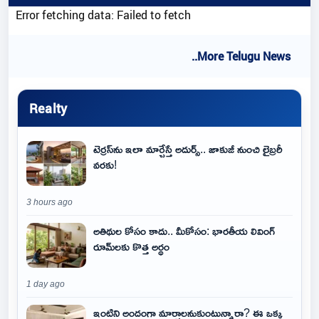
Error fetching data: Failed to fetch
..More Telugu News
Realty
టెర్రస్‌ను ఇలా మార్చేస్తే అదుర్స్.. జాకుజీ నుంచి లైబ్రరీ
వరకు!
3 hours ago
అతిథుల కోసం కాదు.. మీకోసం: భారతీయ లివింగ్
రూమ్‌లకు కొత్త అర్థం
1 day ago
ఇంటిని అందంగా మార్చాలనుకుంటున్నారా? ఈ ఒక్క