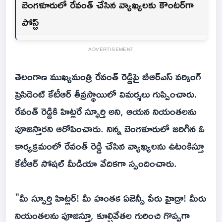
బెంగళూరులో రేవంత్ చేసిన వ్యాఖ్యలకు కౌంటర్‌గా
పోస్ట్
ADVERTISEMENT
తెలంగాణ ముఖ్యమంత్రి రేవంత్ రెడ్డిపై బీఆర్ఎస్ వర్కింగ్
ప్రెసిడెంట్ కేటీఆర్ తీవ్రస్థాయిలో విమర్శలు గుప్పించారు.
రేవంత్ రెడ్డికి హిట్లరే స్ఫూర్తి అని, ఆయన నియంతలను
పూజిస్తారని ఆరోపించారు. నిన్న బెంగళూరులో జరిగిన ఓ
కార్యక్రమంలో రేవంత్ రెడ్డి చేసిన వ్యాఖ్యలను ఉటంకిస్తూ
కేటీఆర్ సోషల్ మీడియా వేదికగా స్పందించారు.
"మీ స్ఫూర్తి హిట్లర్! మీ హంతక ఏజెన్సీ పేరు హైడ్రా! మీరు
నియంతలను పూజిస్తూ, కూల్చివేతల గురించి గొప్పగా