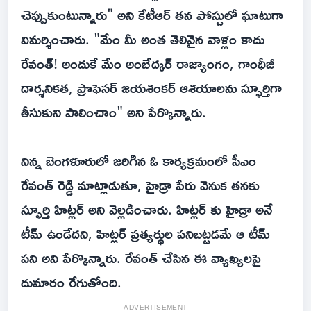
చెప్పుకుంటున్నారు" అని కేటీఆర్ తన పోస్టులో ఘాటుగా
విమర్శించారు. "మేం మీ అంత తెలివైన వాళ్లం కాదు
రేవంత్! అందుకే మేం అంబేద్కర్ రాజ్యాంగం, గాంధీజీ
దార్శనికత, ప్రొఫెసర్ జయశంకర్ ఆశయాలను స్ఫూర్తిగా
తీసుకుని పాలించాం" అని పేర్కొన్నారు.
నిన్న బెంగళూరులో జరిగిన ఓ కార్యక్రమంలో సీఎం
రేవంత్ రెడ్డి మాట్లాడుతూ, హైడ్రా పేరు వెనుక తనకు
స్ఫూర్తి హిట్లర్ అని వెల్లడించారు. హిట్లర్ కు హైడ్రా అనే
టీమ్ ఉండేదని, హిట్లర్ ప్రత్యర్థుల పనిబట్టడమే ఆ టీమ్
పని అని పేర్కొన్నారు. రేవంత్ చేసిన ఈ వ్యాఖ్యలపై
దుమారం రేగుతోంది.
ADVERTISEMENT