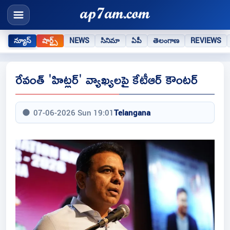
న్యూస్
షార్ట్స్
NEWS
సినిమా
ఏపీ
తెలంగాణ
REVIEWS
రేవంత్‌ 'హిట్లర్' వ్యాఖ్యలపై కేటీఆర్ కౌంటర్
07-06-2026 Sun 19:01
Telangana