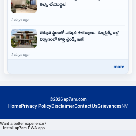
తప్పు చేయొద్దట!
2 days ago
తక్కువ స్థలంలో ఎక్కువ సౌకర్యాలు.. డ్యూప్లెక్స్ ఇళ్ల
నిర్మాణంలో కొత్త ట్రెండ్స్ ఇవే!
3 days ago
..more
©2026 ap7am.com
Home
Privacy Policy
Disclaimer
ContactUs
Grievances
NV
Want a better experience?
Install ap7am PWA app