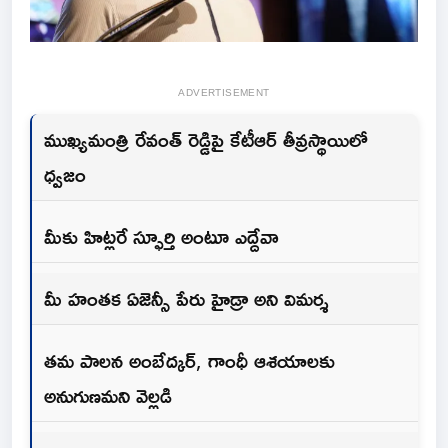
ADVERTISEMENT
ముఖ్యమంత్రి రేవంత్ రెడ్డిపై కేటీఆర్ తీవ్రస్థాయిలో
ధ్వజం
మీకు హిట్లరే స్ఫూర్తి అంటూ ఎద్దేవా
మీ హంతక ఏజెన్సీ పేరు హైడ్రా అని విమర్శ
తమ పాలన అంబేద్కర్, గాంధీ ఆశయాలకు
అనుగుణమని వెల్లడి