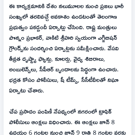
ఈ కార్యక్రమానికి దేశం నలుమూలల నుంచి ప్రజలు భారీ
సంఖ్యలో తరలివచ్చే అవకాశం ఉండటంతో తెలంగాణ
ప్రభుత్వం పకడ్బందీ ఏర్పాట్లు చేసింది. రాష్ట్ర మంత్రులు
పొన్నం ప్రభాకర్, వాకిటి శ్రీహరి స్వయంగా ఎగ్జిబిషన్
గ్రౌండ్స్‌ను సందర్శించి ఏర్పాట్లను సమీక్షించారు. వేసవి
తీవ్రత దృష్ట్యా ఫ్యాన్లు, కూలర్లు, వైద్య శిబిరాలు,
అంబులెన్స్‌లు, సీపీఆర్ బృందాలను సిద్ధంగా ఉంచారు.
భద్రత కోసం పోలీసులు, షీ టీమ్స్, సీసీటీవీలతో నిఘా
ఏర్పాటు చేశారు.
చేప ప్రసాదం పంపిణీ నేపథ్యంలో నగరంలో ట్రాఫిక్
పోలీసులు ఆంక్షలు విధించారు. ఈ ఆంక్షలు జూన్ 8
ఉదయం 6 గంటల నుంచి జూన్ 9 రాత్రి 8 గంటల వరకు