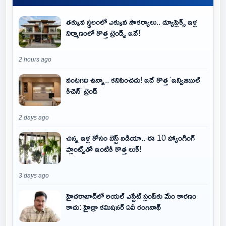
తక్కువ స్థలంలో ఎక్కువ సౌకర్యాలు.. డ్యూప్లెక్స్ ఇళ్ల
నిర్మాణంలో కొత్త ట్రెండ్స్ ఇవే!
2 hours ago
వంటగది ఉన్నా.. కనిపించదు! ఇదే కొత్త 'ఇన్విజిబుల్
కిచెన్' ట్రెండ్
2 days ago
చిన్న ఇళ్ల కోసం బెస్ట్ ఐడియా.. ఈ 10 హ్యాంగింగ్
ప్లాంట్స్‌తో ఇంటికి కొత్త లుక్!
3 days ago
హైదరాబాద్‌లో రియల్ ఎస్టేట్ స్లంప్‌కు మేం కారణం
కాదు: హైడ్రా కమిషనర్ ఏవీ రంగనాథ్