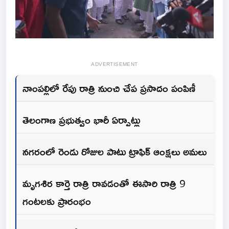
ADVERTISEMENT
నాంపల్లిలో రేపు రాత్రి నుంచి చేప ప్రసాదం పంపిణీ
తెలంగాణ ప్రభుత్వం భారీ ఏర్పాట్లు
నగరంలో రెండు రోజుల పాటు ట్రాఫిక్ ఆంక్షలు అమలు
మృగశిర కార్తె రాత్రి రావడంతో ఈసారి రాత్రి 9
గంటలకు ప్రారంభం