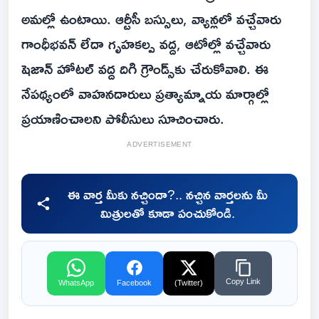
అమల్లో ఉంటాయి. ఆర్టీసీ బస్సులు, వ్యాన్లలో వచ్చేవారు
గాంధీభవన్ లేదా గృహకల్ప వద్ద, ఆటోల్లో వచ్చేవారు
షెజాన్ హోటల్ వద్ద దిగి గ్రౌండ్స్‌కు చేరుకోవాలి. ఈ
నేపథ్యంలో వాహనదారులు ప్రత్యామ్నాయ మార్గాల్లో
ప్రయాణించాలని పోలీసులు సూచించారు.
ADVERTISEMENT
ఈ వార్త మీకు నచ్చిందా?.. నచ్చిన వార్తలను మీ
మిత్రులతో కూడా పంచుకోండి.
Copy Link
WhatsApp
Facebook
(Twitter)