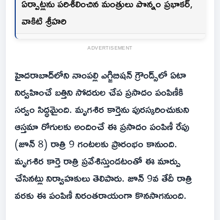
ఏర్పాట్లను పరిశీలించిన మంత్రులు పొన్నం ప్రభాకర్,
వాకిటి శ్రీహరి
ADVERTISEMENT
హైదరాబాద్‌లోని నాంపల్లి ఎగ్జిబిషన్ గ్రౌండ్స్‌లో ఏటా
నిర్వహించే బత్తిని సోదరుల చేప ప్రసాదం పంపిణీకి
సర్వం సిద్ధమైంది. మృగశిర కార్తెను పురస్కరించుకుని
ఆస్తమా రోగులకు అందించే ఈ ప్రసాదం పంపిణీ రేపు
(జూన్ 8) రాత్రి 9 గంటలకు ప్రారంభం కానుంది.
మృగశిర కార్తె రాత్రి ప్రవేశిస్తుండటంతో ఈ మార్పు
చేసినట్లు నిర్వాహకులు తెలిపారు. జూన్ 9వ తేదీ రాత్రి
వరకు ఈ పంపిణీ నిరంతరాయంగా కొనసాగనుంది.