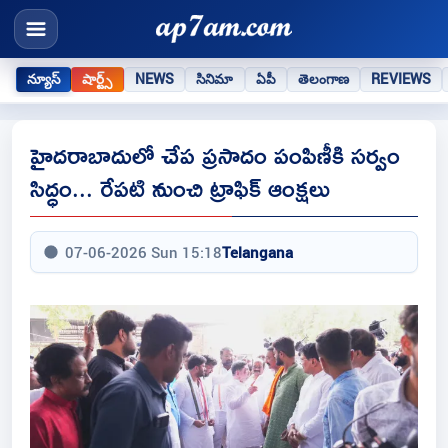
న్యూస్
షార్ట్స్
NEWS
సినిమా
ఏపీ
తెలంగాణ
REVIEWS
హైదరాబాదులో చేప ప్రసాదం పంపిణీకి సర్వం
సిద్ధం... రేపటి నుంచి ట్రాఫిక్ ఆంక్షలు
07-06-2026 Sun 15:18
Telangana