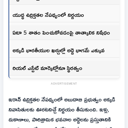
యుద్ధ ఉద్రిక్తతల నేపథ్యంలో నిర్ణయం
ఏటా 5 శాతం పెంచుకోవడంపై తాత్కాలిక నిషేధం
అక్కడి భారతీయుల ఖర్చుల్లో అద్దె భాగమే ఎక్కువ
రియల్‌ ఎస్టేట్‌ మార్కెట్లోనూ స్థిరత్వం
ADVERTISEMENT
ఇరాన్ ఉద్రిక్తతల నేపథ్యంలో అబుదాబి ప్రభుత్వం అక్కడి
నివాసితులకు ఊరటనిచ్చే నిర్ణయం తీసుకుంది. ఇళ్లు,
దుకాణాలు, పారిశ్రామిక భవనాల అద్దెలను ప్రస్తుతానికి