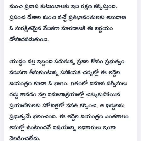
నుంచి ప్రవాస కుటుంబాలకు ఇది రక్షణ కల్పిస్తుంది.
ప్రపంచ దేశాల నుంచి వచ్చే ప్రతిభావంతులకు అబుదాబి
ఓ సురక్షితమైన వేదికగా మారడానికి ఈ నిర్ణయం
దోహదపడుతుంది.
యుద్ధం వల్ల ఇబ్బంది పడుతున్న ప్రజల కోసం ప్రభుత్వం
వరుసగా తీసుకుంటున్న సహాయక చర్యల్లో ఈ అద్దెల
నియంత్రణ కూడా ఓ భాగం. గతంలో విమాన సర్వీసులు
రద్దు కావడం వల్ల విమానాశ్రయాల్లో చిక్కుకుపోయిన
ప్రయాణికులకు హోటళ్లలో వసతి కల్పించి, ఆ ఖర్చులను
ప్రభుత్వమే భరించింది. ఈ అద్దెల నియంత్రణ ఎంతకాలం
అమల్లో ఉంటుందనే విషయాన్ని అధికారులు ఇంకా
వెల్లడించలేదు.