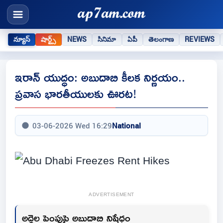
న్యూస్
షార్ట్స్
NEWS
సినిమా
ఏపీ
తెలంగాణ
REVIEWS
ఇరాన్‌ యుద్ధం: అబుదాబి కీలక నిర్ణయం..
ప్రవాస భారతీయులకు ఊరట!
03-06-2026 Wed 16:29
National
ADVERTISEMENT
అద్దెల పెంపుపై అబుదాబి నిషేధం