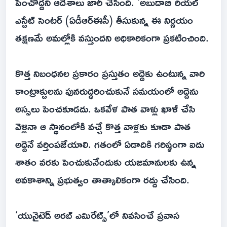
పెంచొద్దని ఆదేశాలు జారీ చేసింది. ‘అబుదాబి రియల్
ఎస్టేట్ సెంటర్ (ఏడీఆర్‌ఈసీ) తీసుకున్న ఈ నిర్ణయం
తక్షణమే అమల్లోకి వస్తుందని అధికారికంగా ప్రకటించింది.
కొత్త నిబంధనల ప్రకారం ప్రస్తుతం అద్దెకు ఉంటున్న వారి
కాంట్రాక్టులను పునరుద్ధరించుకునే సమయంలో అద్దెను
అస్సలు పెంచకూడదు. ఒకవేళ పాత వాళ్లు ఖాళీ చేసి
వెళ్లినా ఆ స్థానంలోకి వచ్చే కొత్త వాళ్లకు కూడా పాత
అద్దెనే వర్తింపజేయాలి. గతంలో ఏడాదికి గరిష్ఠంగా ఐదు
శాతం వరకు పెంచుకునేందుకు యజమానులకు ఉన్న
అవకాశాన్ని ప్రభుత్వం తాత్కాలికంగా రద్దు చేసింది.
‘యునైటెడ్ అరబ్ ఎమిరేట్స్’లో నివసించే ప్రవాస