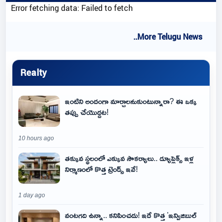
Error fetching data: Failed to fetch
..More Telugu News
Realty
ఇంటిని అందంగా మార్చాలనుకుంటున్నారా? ఈ ఒక్క
తప్పు చేయొద్దట!
10 hours ago
తక్కువ స్థలంలో ఎక్కువ సౌకర్యాలు.. డ్యూప్లెక్స్ ఇళ్ల
నిర్మాణంలో కొత్త ట్రెండ్స్ ఇవే!
1 day ago
వంటగది ఉన్నా.. కనిపించదు! ఇదే కొత్త 'ఇన్విజిబుల్