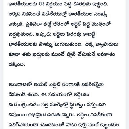
భారతీయులకు ఈ నిర్ణయం పెద్ద ఊరటను ఇచ్చింది.
అక్కడ నివసించే విదేశీయుల్లో భారతీయుల సంఖ్యే
ఎక్కువ. ప్రతినెలా వచ్చే జీతంలో అద్దెకే పెద్ద మొత్తంలో
ఖర్చవుతుంది. ఇప్పుడు అద్దెలు పెరగవు కాబట్టి
భారతీయులకు సొమ్ము మిగులుతుంది. చిన్న వ్యాపారులు
కూడా తమ ఖర్చులను ముందే ప్లాన్ చేసుకునే అవకాశం
దక్కింది.
అబుదాబిలో రియల్ ఎస్టేట్ రంగానికి విపరీతమైన
డిమాండ్ ఉంది. ఈ సమయంలో అద్దెలను
నియంత్రించడం వల్ల మార్కెట్లో స్థిరత్వం వస్తుందని
నిపుణులు అభిప్రాయపడుతున్నారు. అద్దెలు విపరీతంగా
పెరిగిపోకుండా చూడటంతో పాటు ఇళ్లు మారే ఇబ్బందుల