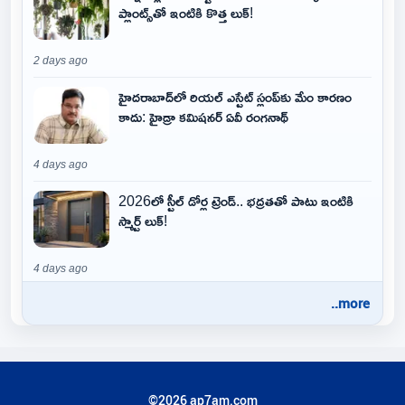
ప్లాంట్స్‌తో ఇంటికి కొత్త లుక్!
2 days ago
హైదరాబాద్‌లో రియల్ ఎస్టేట్ స్లంప్‌కు మేం కారణం
కాదు: హైడ్రా కమిషనర్ ఏవీ రంగనాథ్
4 days ago
2026లో స్టీల్ డోర్ల ట్రెండ్.. భద్రతతో పాటు ఇంటికి
స్మార్ట్ లుక్!
4 days ago
..more
©2026 ap7am.com