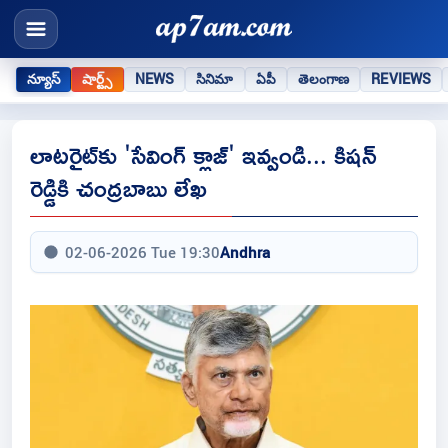
న్యూస్
షార్ట్స్
NEWS
సినిమా
ఏపీ
తెలంగాణ
REVIEWS
లాటరైట్‌కు 'సేవింగ్ క్లాజ్' ఇవ్వండి... కిషన్
రెడ్డికి చంద్రబాబు లేఖ
02-06-2026 Tue 19:30
Andhra