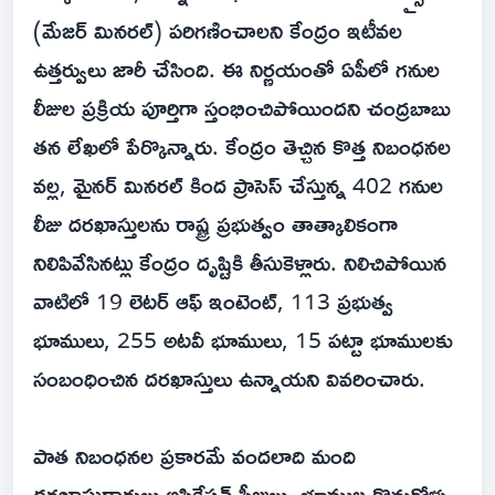
(మేజర్ మినరల్) పరిగణించాలని కేంద్రం ఇటీవల
ఉత్తర్వులు జారీ చేసింది. ఈ నిర్ణయంతో ఏపీలో గనుల
లీజుల ప్రక్రియ పూర్తిగా స్తంభించిపోయిందని చంద్రబాబు
తన లేఖలో పేర్కొన్నారు. కేంద్రం తెచ్చిన కొత్త నిబంధనల
వల్ల, మైనర్ మినరల్ కింద ప్రాసెస్ చేస్తున్న 402 గనుల
లీజు దరఖాస్తులను రాష్ట్ర ప్రభుత్వం తాత్కాలికంగా
నిలిపివేసినట్లు కేంద్రం దృష్టికి తీసుకెళ్లారు. నిలిచిపోయిన
వాటిలో 19 లెటర్ ఆఫ్ ఇంటెంట్, 113 ప్రభుత్వ
భూములు, 255 అటవీ భూములు, 15 పట్టా భూములకు
సంబంధించిన దరఖాస్తులు ఉన్నాయని వివరించారు.
పాత నిబంధనల ప్రకారమే వందలాది మంది
దరఖాస్తుదారులు అప్లికేషన్ ఫీజులు, భూముల కొనుగోళ్లు,