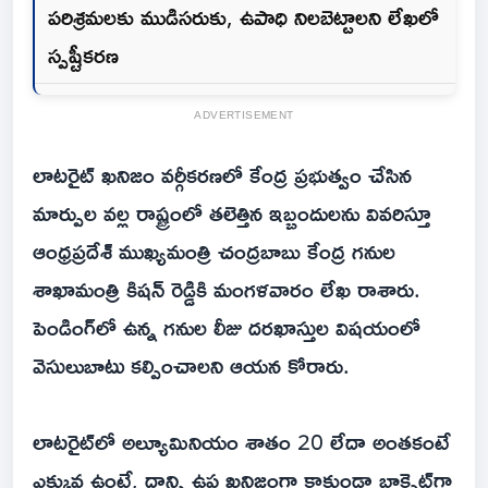
పరిశ్రమలకు ముడిసరుకు, ఉపాధి నిలబెట్టాలని లేఖలో
స్పష్టీకరణ
ADVERTISEMENT
లాటరైట్ ఖనిజం వర్గీకరణలో కేంద్ర ప్రభుత్వం చేసిన
మార్పుల వల్ల రాష్ట్రంలో తలెత్తిన ఇబ్బందులను వివరిస్తూ
ఆంధ్రప్రదేశ్ ముఖ్యమంత్రి చంద్రబాబు కేంద్ర గనుల
శాఖామంత్రి కిషన్ రెడ్డికి మంగళవారం లేఖ రాశారు.
పెండింగ్‌లో ఉన్న గనుల లీజు దరఖాస్తుల విషయంలో
వెసులుబాటు కల్పించాలని ఆయన కోరారు.
లాటరైట్‌లో అల్యూమినియం శాతం 20 లేదా అంతకంటే
ఎక్కువ ఉంటే, దాన్ని ఉప ఖనిజంగా కాకుండా బాక్సైట్‌గా