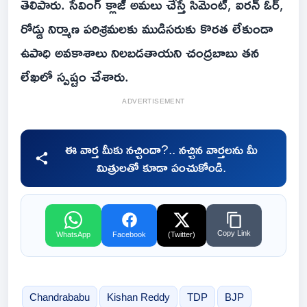
తెలిపారు. సేవింగ్ క్లాజ్ అమలు చేస్తే సిమెంట్, ఐరన్ ఓర్,
రోడ్డు నిర్మాణ పరిశ్రమలకు ముడిసరుకు కొరత లేకుండా
ఉపాధి అవకాశాలు నిలబడతాయని చంద్రబాబు తన
లేఖలో స్పష్టం చేశారు.
ADVERTISEMENT
ఈ వార్త మీకు నచ్చిందా?.. నచ్చిన వార్తలను మీ
మిత్రులతో కూడా పంచుకోండి.
Copy Link
WhatsApp
Facebook
(Twitter)
Chandrababu
Kishan Reddy
TDP
BJP