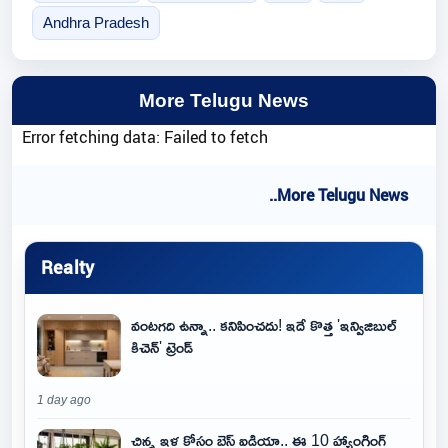
Andhra Pradesh
More Telugu News
Error fetching data: Failed to fetch
..More Telugu News
Realty
వంటగది ఉన్నా.. కనిపించదు! ఇదే కొత్త 'ఇన్విజిబుల్
కిచెన్' ట్రెండ్
1 day ago
చిన్న ఇళ్ల కోసం బెస్ట్ ఐడియా.. ఈ 10 హ్యాంగింగ్