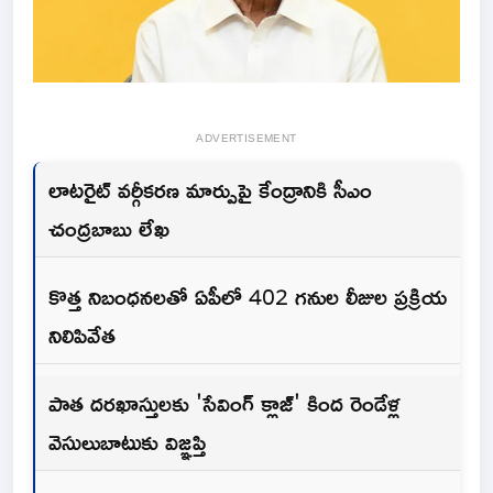
ADVERTISEMENT
లాటరైట్ వర్గీకరణ మార్పుపై కేంద్రానికి సీఎం
చంద్రబాబు లేఖ
కొత్త నిబంధనలతో ఏపీలో 402 గనుల లీజుల ప్రక్రియ
నిలిపివేత
పాత దరఖాస్తులకు 'సేవింగ్ క్లాజ్' కింద రెండేళ్ల
వెసులుబాటుకు విజ్ఞప్తి