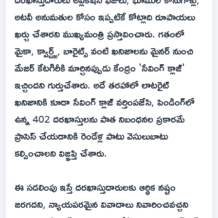
అటవీ అనుమతుల కోసం ఇప్పటికే కోట్లాది రూపాయలు
ఖర్చు చేశారని ముఖ్యమంత్రి ప్రస్తావించారు. గతంలో
మైకా, క్వార్ట్జ్, బారైట్స్ వంటి ఖనిజాలను మైనర్ నుంచి
మేజర్ కేటగిరీకి మార్చినప్పుడు కేంద్రం 'సేవింగ్ క్లాజ్'
ఇచ్చిందని గుర్తుచేశారు. అదే తరహాలో లాటరైట్
ఖనిజానికి కూడా సేవింగ్ క్లాజ్ వర్తింపజేసి, పెండింగ్‌లో
ఉన్న 402 దరఖాస్తులను పాత నిబంధనల ప్రకారమే
ప్రాసెస్ చేయడానికి రెండేళ్ల పాటు వెసులుబాటు
కల్పించాలని విజ్ఞప్తి చేశారు.
ఈ సడలింపు ఇస్తే దరఖాస్తుదారులకు ఆర్థిక నష్టం
జరగదని, న్యాయపరమైన వివాదాలు నివారించవచ్చని