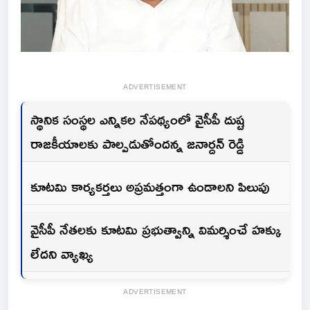
ADVERTISEMENT
స్థానిక సంస్థల ఎన్నికల నేపథ్యంలో వైసీపీ దుష్ట
రాజకీయాలకు పాల్పడుతోందన్న జనార్దన్ రెడ్డి
కూటమి కార్యకర్తలు అప్రమత్తంగా ఉండాలని పిలుపు
వైసీపీ నేతలకు కూటమి ప్రభుత్వాన్ని విమర్శించే హక్కు
లేదని వ్యాఖ్య
ADVERTISEMENT