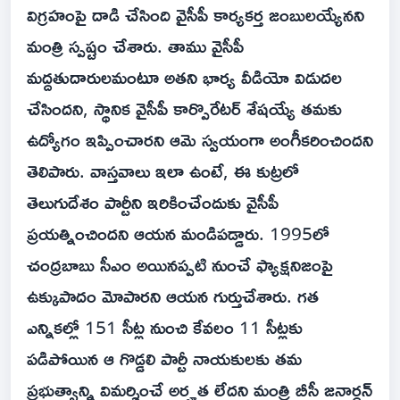
విగ్రహంపై దాడి చేసింది వైసీపీ కార్యకర్త జంబులయ్యేనని
మంత్రి స్పష్టం చేశారు. తాము వైసీపీ
మద్దతుదారులమంటూ అతని భార్య వీడియో విడుదల
చేసిందని, స్థానిక వైసీపీ కార్పొరేటర్ శేషయ్యే తమకు
ఉద్యోగం ఇప్పించారని ఆమె స్వయంగా అంగీకరించిందని
తెలిపారు. వాస్తవాలు ఇలా ఉంటే, ఈ కుట్రలో
తెలుగుదేశం పార్టీని ఇరికించేందుకు వైసీపీ
ప్రయత్నించిందని ఆయన మండిపడ్డారు. 1995లో
చంద్రబాబు సీఎం అయినప్పటి నుంచే ఫ్యాక్షనిజంపై
ఉక్కుపాదం మోపారని ఆయన గుర్తుచేశారు. గత
ఎన్నికల్లో 151 సీట్ల నుంచి కేవలం 11 సీట్లకు
పడిపోయిన ఆ గొడ్డలి పార్టీ నాయకులకు తమ
ప్రభుత్వాన్ని విమర్శించే అర్హత లేదని మంత్రి బీసీ జనార్దన్