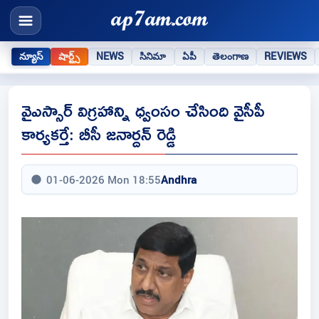
న్యూస్
షార్ట్స్
NEWS
సినిమా
ఏపీ
తెలంగాణ
REVIEWS
వైఎస్సార్ విగ్రహాన్ని ధ్వంసం చేసింది వైసీపీ
కార్యకర్తే: బీసీ జనార్దన్ రెడ్డి
01-06-2026 Mon 18:55
Andhra