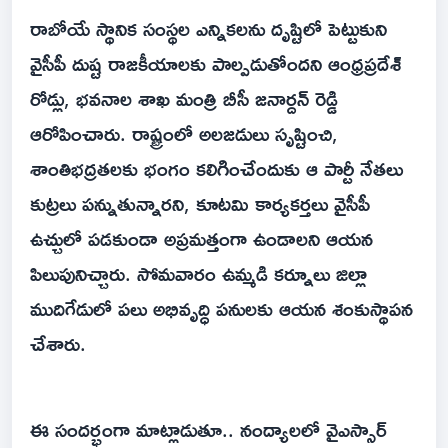
రాబోయే స్థానిక సంస్థల ఎన్నికలను దృష్టిలో పెట్టుకుని
వైసీపీ దుష్ట రాజకీయాలకు పాల్పడుతోందని ఆంధ్రప్రదేశ్
రోడ్లు, భవనాల శాఖ మంత్రి బీసీ జనార్దన్ రెడ్డి
ఆరోపించారు. రాష్ట్రంలో అలజడులు సృష్టించి,
శాంతిభద్రతలకు భంగం కలిగించేందుకు ఆ పార్టీ నేతలు
కుట్రలు పన్నుతున్నారని, కూటమి కార్యకర్తలు వైసీపీ
ఉచ్చులో పడకుండా అప్రమత్తంగా ఉండాలని ఆయన
పిలుపునిచ్చారు. సోమవారం ఉమ్మడి కర్నూలు జిల్లా
ముదిగేడులో పలు అభివృద్ధి పనులకు ఆయన శంకుస్థాపన
చేశారు.
ఈ సందర్భంగా మాట్లాడుతూ.. నంద్యాలలో వైఎస్సార్