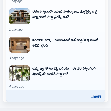
1 day ago
తక్కువ స్థలంలో ఎక్కువ సౌకర్యాలు.. డ్యూప్లెక్స్ ఇళ్ల
నిర్మాణంలో కొత్త ట్రెండ్స్ ఇవే!
1 day ago
వంటగది ఉన్నా.. కనిపించదు! ఇదే కొత్త 'ఇన్విజిబుల్
కిచెన్' ట్రెండ్
3 days ago
చిన్న ఇళ్ల కోసం బెస్ట్ ఐడియా.. ఈ 10 హ్యాంగింగ్
ప్లాంట్స్‌తో ఇంటికి కొత్త లుక్!
4 days ago
..more