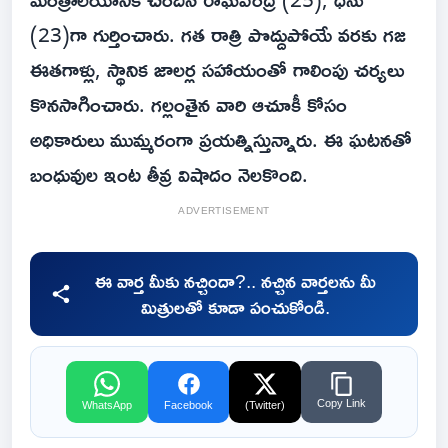
(23)గా గుర్తించారు. గత రాత్రి పొద్దుపోయే వరకు గజ
ఈతగాళ్లు, స్థానిక జాలర్ల సహాయంతో గాలింపు చర్యలు
కొనసాగించారు. గల్లంతైన వారి ఆచూకీ కోసం
అధికారులు ముమ్మరంగా ప్రయత్నిస్తున్నారు. ఈ ఘటనతో
బంధువుల ఇంట తీవ్ర విషాదం నెలకొంది.
ADVERTISEMENT
ఈ వార్త మీకు నచ్చిందా?.. నచ్చిన వార్తలను మీ
మిత్రులతో కూడా పంచుకోండి.
Copy Link
WhatsApp
Facebook
(Twitter)