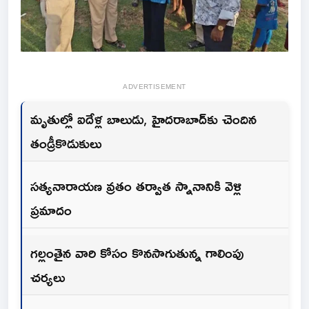
ADVERTISEMENT
మృతుల్లో ఐదేళ్ల బాలుడు, హైదరాబాద్‌కు చెందిన
తండ్రీకొడుకులు
సత్యనారాయణ వ్రతం తర్వాత స్నానానికి వెళ్లి
ప్రమాదం
గల్లంతైన వారి కోసం కొనసాగుతున్న గాలింపు
చర్యలు