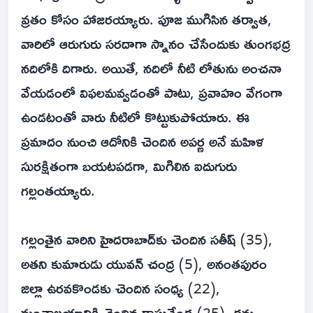
వ్రతం కోసం హాజరయ్యారు. పూజ ముగిసిన తర్వాత,
వారిలో ఆరుగురు సరదాగా స్నానం చేసేందుకు తుంగభద్ర
నదిలోకి దిగారు. అయితే, నదిలో నీటి లోతును అంచనా
వేయడంలో విఫలమవ్వడంతో పాటు, ప్రవాహం వేగంగా
ఉండటంతో వారు నీటిలో కొట్టుకుపోయారు. ఈ
ప్రమాదం నుంచి ఆదోనికి చెందిన అపర్ణ అనే మహిళ
సురక్షితంగా బయటపడగా, మిగిలిన ఐదుగురు
గల్లంతయ్యారు.
గల్లంతైన వారిని హైదరాబాద్‌కు చెందిన సతీష్ (35),
అతని కుమారుడు యువన్ చంద్ర (5), అనంతపురం
జిల్లా ఉరవకొండకు చెందిన సంధ్య (22),
మంత్రాలయానికి చెందిన రాఘవేంద్ర (25), ధను