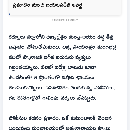
ప్రమాదం నుంచి బయటపడిన అపర్ణ
ADVERTISEMENT
కర్నూలు జిల్లాలోని పుణ్యక్షేత్రం మంత్రాలయం వద్ద తీవ్ర
విషాదం చోటుచేసుకుంది. నిన్న సాయంత్రం తుంగభద్ర
నదిలో స్నానానికి దిగిన ఐదుగురు వ్యక్తులు
గల్లంతయ్యారు. వీరిలో ఐదేళ్ల బాలుడు కూడా
ఉండటంతో ఆ ప్రాంతంలో విషాద ఛాయలు
అలుముకున్నాయి. సమాచారం అందుకున్న పోలీసులు,
గజ ఈతగాళ్లతో గాలింపు చర్యలు చేపట్టారు.
పోలీసుల కథనం ప్రకారం, ఒకే కుటుంబానికి చెందిన
బంధువులు మంత్రాలయంలో సత్యనారాయణ స్వామి