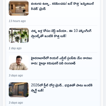
వంటగది ఉన్నా.. కనిపించదు! ఇదే కొత్త 'ఇన్విజిబుల్
కిచెన్' ట్రెండ్
13 hours ago
చిన్న ఇళ్ల కోసం బెస్ట్ ఐడియా.. ఈ 10 హ్యాంగింగ్
ప్లాంట్స్‌తో ఇంటికి కొత్త లుక్!
1 day ago
హైదరాబాద్‌లో రియల్ ఎస్టేట్ స్లంప్‌కు మేం కారణం
కాదు: హైడ్రా కమిషనర్ ఏవీ రంగనాథ్
3 days ago
2026లో స్టీల్ డోర్ల ట్రెండ్.. భద్రతతో పాటు ఇంటికి
స్మార్ట్ లుక్!
3 days ago