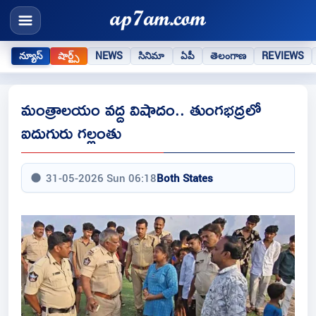
న్యూస్
షార్ట్స్
NEWS
సినిమా
ఏపీ
తెలంగాణ
REVIEWS
మంత్రాలయం వద్ద విషాదం.. తుంగభద్రలో
ఐదుగురు గల్లంతు
31-05-2026 Sun 06:18
Both States