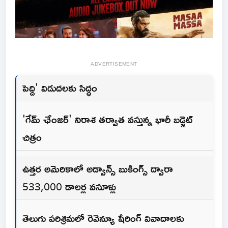
ADVERTISEMENT
పెద్ది' విడుదలకు సిద్ధం
'గేమ్ ఛేంజర్' నిరాశ తర్వాత వస్తున్న భారీ బడ్జెట్
చిత్రం
ఉత్తర అమెరికాలో అడ్వాన్స్ బుకింగ్స్ ద్వారా
533,000 డాలర్ల వసూళ్లు
తెలుగు పరిశ్రమలో రెవెన్యూ షేరింగ్ వివాదాలకు