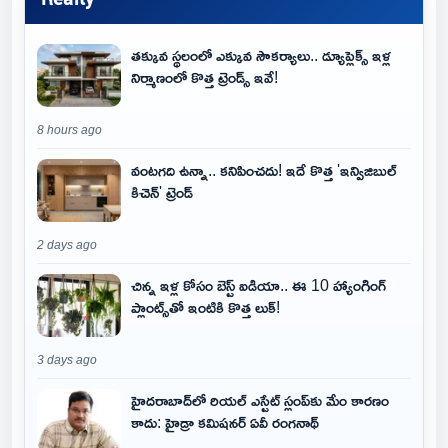
తక్కువ స్థలంలో ఎక్కువ సౌకర్యాలు.. డ్యూప్లెక్స్ ఇళ్ల
నిర్మాణంలో కొత్త ట్రెండ్స్ ఇవే!
8 hours ago
వంటగది ఉన్నా.. కనిపించదు! ఇదే కొత్త 'ఇన్విజిబుల్
కిచెన్' ట్రెండ్
2 days ago
చిన్న ఇళ్ల కోసం బెస్ట్ ఐడియా.. ఈ 10 హ్యాంగింగ్
ప్లాంట్స్‌తో ఇంటికి కొత్త లుక్!
3 days ago
హైదరాబాద్‌లో రియల్ ఎస్టేట్ స్లంప్‌కు మేం కారణం
కాదు: హైడ్రా కమిషనర్ ఏవీ రంగనాథ్