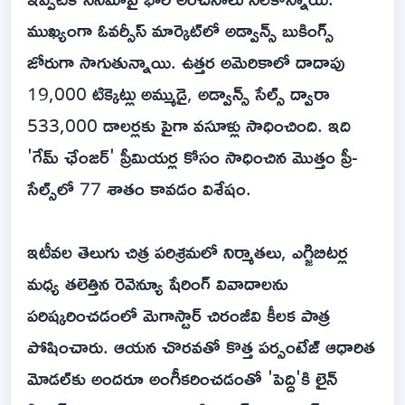
ముఖ్యంగా ఓవర్సీస్ మార్కెట్‌లో అడ్వాన్స్ బుకింగ్స్
జోరుగా సాగుతున్నాయి. ఉత్తర అమెరికాలో దాదాపు
19,000 టిక్కెట్లు అమ్ముడై, అడ్వాన్స్ సేల్స్ ద్వారా
533,000 డాలర్లకు పైగా వసూళ్లు సాధించింది. ఇది
'గేమ్ ఛేంజర్' ప్రీమియర్ల కోసం సాధించిన మొత్తం ప్రీ-
సేల్స్‌లో 77 శాతం కావడం విశేషం.
ఇటీవల తెలుగు చిత్ర పరిశ్రమలో నిర్మాతలు, ఎగ్జిబిటర్ల
మధ్య తలెత్తిన రెవెన్యూ షేరింగ్ వివాదాలను
పరిష్కరించడంలో మెగాస్టార్ చిరంజీవి కీలక పాత్ర
పోషించారు. ఆయన చొరవతో కొత్త పర్సంటేజ్ ఆధారిత
మోడల్‌కు అందరూ అంగీకరించడంతో 'పెద్ది'కి లైన్