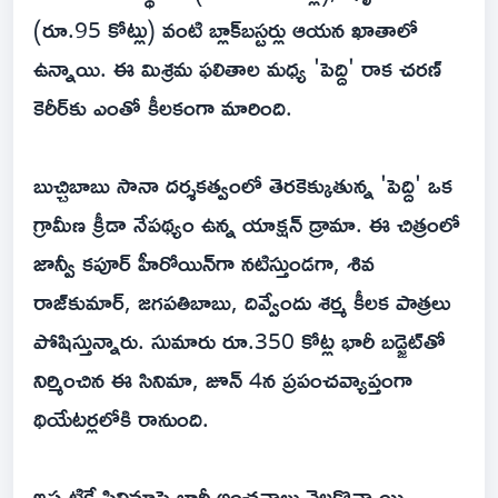
(రూ.95 కోట్లు) వంటి బ్లాక్‌బస్టర్లు ఆయన ఖాతాలో
ఉన్నాయి. ఈ మిశ్రమ ఫలితాల మధ్య 'పెద్ది' రాక చరణ్
కెరీర్‌కు ఎంతో కీలకంగా మారింది.
బుచ్చిబాబు సానా దర్శకత్వంలో తెరకెక్కుతున్న 'పెద్ది' ఒక
గ్రామీణ క్రీడా నేపథ్యం ఉన్న యాక్షన్ డ్రామా. ఈ చిత్రంలో
జాన్వీ కపూర్ హీరోయిన్‌గా నటిస్తుండగా, శివ
రాజ్‌కుమార్, జగపతిబాబు, దివ్వేందు శర్మ కీలక పాత్రలు
పోషిస్తున్నారు. సుమారు రూ.350 కోట్ల భారీ బడ్జెట్‌తో
నిర్మించిన ఈ సినిమా, జూన్ 4న ప్రపంచవ్యాప్తంగా
థియేటర్లలోకి రానుంది.
ఇప్పటికే సినిమాపై భారీ అంచనాలు నెలకొన్నాయి.