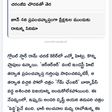
చిరంజీవి చొరవతో తెర
జూన్ 4న ప్రపంచవ్యాప్తంగా ప్రేక్షకుల ముందుకు
రానున్న సినిమా
ADVERTISEMENT
గ్లోబల్ స్టార్ రామ్ చరణ్ కెరీర్‌లో ఎన్నో హిట్లు, కొన్ని
ఫ్లాపులు ఉన్నాయి. 'ఆర్ఆర్ఆర్' వంటి ఇండస్ట్రీ హిట్
తర్వాత ప్రపంచవ్యాప్త గుర్తింపు సాధించినప్పటికీ, ఆ
తర్వాత వచ్చిన సోలో చిత్రం 'గేమ్ ఛేంజర్' బాక్సాఫీస్
వద్ద ఆశించిన విజయాన్ని అందుకోలేకపోయింది. ఈ
నేపథ్యంలో, ఇప్పుడు అందరి దృష్టీ ఆయన తదుపరి చిత్రం
'పెద్ది'పైనే ఉంది. భారీ అంచనాల మధ్య రాబోతున్న ఈ