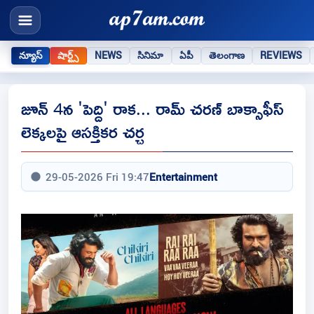
న్యూస్
షార్ట్స్
NEWS
సినిమా
ఏపీ
తెలంగాణ
REVIEWS
జూన్ 4న 'పెద్ది' రాక... రామ్ చరణ్ బాక్సాఫీస్
లెక్కలపై ఆసక్తికర చర్చ
29-05-2026 Fri 19:47
Entertainment