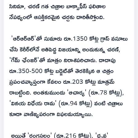
సినిమా, చరణ్ గత చిత్రాల బాక్సాఫీస్ ఫలితాల
నేపథ్యంలో ఆసక్తికరమైన చర్చకు దారితీస్తోంది.
'ఆర్ఆర్ఆర్'తో సుమారు రూ.1350 కోట్ల గ్రాస్ వసూలు
చేసి కెరీర్‌లోనే అతిపెద్ద విజయాన్ని అందుకున్న చరణ్,
'గేమ్ ఛేంజర్'తో మాత్రం నిరాశపరిచారు. దాదాపు
రూ.350-500 కోట్ల బడ్జెట్‌తో తెరకెక్కిన ఆ చిత్రం
ప్రపంచవ్యాప్తంగా కేవలం రూ.203 కోట్లు మాత్రమే
రాబట్టింది. అంతకుముందు 'ఆచార్య' (రూ.78 కోట్లు),
'వినయ విధేయ రామ' (రూ.94 కోట్లు) వంటి చిత్రాలు
కూడా వాణిజ్యపరంగా విఫలమయ్యాయి.
అయితే 'రంగస్థలం' (రూ.216 కోట్లు), 'ధృవ'