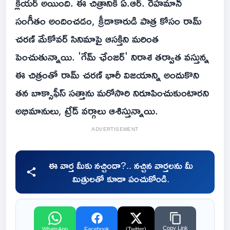
క్లియర్ అయింది. ఈ చిత్రానికి ఏ.ఆర్. రెహమాన్
సంగీతం అందించడం, క్రీడాకారుడి పాత్ర కోసం రామ్
చరణ్ మేకోవర్ సినిమాపై ఆసక్తిని మరింత
పెంచుతున్నాయి. 'గేమ్ ఛేంజర్' నిరాశ తర్వాత వస్తున్న
ఈ చిత్రంతో రామ్ చరణ్ భారీ విజయాన్ని అందుకొని
తన బాక్సాఫీస్ సత్తాను మరోసారి నిరూపించుకుంటారని
అభిమానులు, ట్రేడ్ వర్గాలు ఆశిస్తున్నాయి.
ADVERTISEMENT
ఈ వార్త మీకు నచ్చిందా?.. నచ్చిన వార్తలను మీ
మిత్రులతో కూడా పంచుకోండి.
Copy Link
WhatsApp
Facebook
(Twitter)