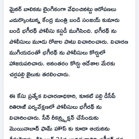
మైనర్ బాలికను లైంగికంగా వేధించినట్టు ఆరోపణలు
ఎదుర్కొంటున్న కేంద్ర మంత్రి బండి సంజయ్ కుమారు
బండి భగీరథ్ పోలీసు కస్టడీ ముగిసింది. భగీరథ్ ను
పోలీసులు మూడు రోజుల పాటు విచారించారు. విచారణ
ముగియడంతో భగీరథ్ ను పోలీసులు కోర్టులో
హాజరుపరిచారు. అనంతరం కోర్టు ఆదేశాల మేరకు
చర్లపల్లి జైలుకు తరలించారు.
ఈ కేసు ప్రత్యేక విచారణాధికారి, కూకట్ పల్లి డీసీపీ
రితిరాజ్ పర్యవేక్షణలో పోలీసులు భగీరథ్ ను
విచారించారు. సీన్ రీకన్స్ట్రక్షన్ చేసేందుకు
మొయినాబాద్ ఫామ్ హౌస్ కు కూడా ఆయనను