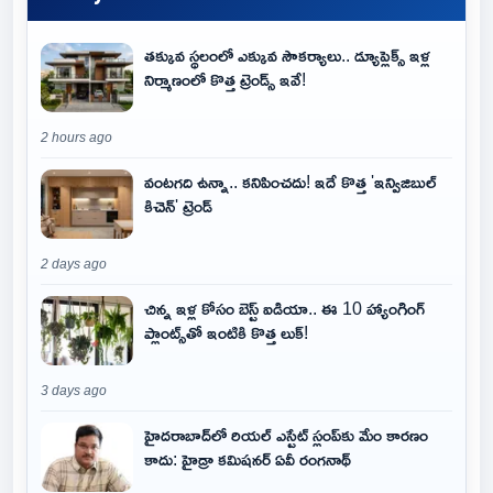
తక్కువ స్థలంలో ఎక్కువ సౌకర్యాలు.. డ్యూప్లెక్స్ ఇళ్ల
నిర్మాణంలో కొత్త ట్రెండ్స్ ఇవే!
2 hours ago
వంటగది ఉన్నా.. కనిపించదు! ఇదే కొత్త 'ఇన్విజిబుల్
కిచెన్' ట్రెండ్
2 days ago
చిన్న ఇళ్ల కోసం బెస్ట్ ఐడియా.. ఈ 10 హ్యాంగింగ్
ప్లాంట్స్‌తో ఇంటికి కొత్త లుక్!
3 days ago
హైదరాబాద్‌లో రియల్ ఎస్టేట్ స్లంప్‌కు మేం కారణం
కాదు: హైడ్రా కమిషనర్ ఏవీ రంగనాథ్