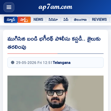
న్యూస్
షార్ట్స్
NEWS
సినిమా
ఏపీ
తెలంగాణ
REVIEWS
ముగిసిన బండి భగీరథ్ పోలీసు కస్టడీ.. జైలుకు
తరలింపు
29-05-2026 Fri 12:51
Telangana