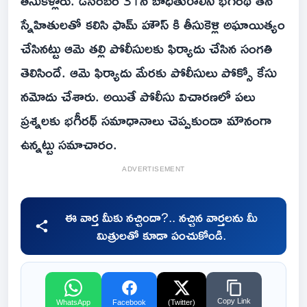
తీసుకెళ్లారు. డిసెంబర్ 31న బాధితురాలిని భగీరథ్ తన
స్నేహితులతో కలిసి ఫామ్ హౌస్ కి తీసుకెళ్లి అఘాయిత్యం
చేసినట్టు ఆమె తల్లి పోలీసులకు ఫిర్యాదు చేసిన సంగతి
తెలిసిందే. ఆమె ఫిర్యాదు మేరకు పోలీసులు పోక్సో కేసు
నమోదు చేశారు. అయితే పోలీసు విచారణలో పలు
ప్రశ్నలకు భగీరథ్ సమాధానాలు చెప్పకుండా మౌనంగా
ఉన్నట్టు సమాచారం.
ADVERTISEMENT
ఈ వార్త మీకు నచ్చిందా?.. నచ్చిన వార్తలను మీ
మిత్రులతో కూడా పంచుకోండి.
Copy Link
WhatsApp
Facebook
(Twitter)