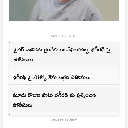
ADVERTISEMENT
మైనర్ బాలికను లైంగికంగా వేధించినట్టు భగీరథ్ పై
ఆరోపణలు
భగీరథ్ పై పోక్సో కేసు పెట్టిన పోలీసులు
మూడు రోజుల పాటు భగీరథ్ ను ప్రశ్నించిన
పోలీసులు
ADVERTISEMENT