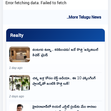
Error fetching data: Failed to fetch
..More Telugu News
Realty
వంటగది ఉన్నా.. కనిపించదు! ఇదే కొత్త 'ఇన్విజిబుల్
కిచెన్' ట్రెండ్
1 day ago
చిన్న ఇళ్ల కోసం బెస్ట్ ఐడియా.. ఈ 10 హ్యాంగింగ్
ప్లాంట్స్‌తో ఇంటికి కొత్త లుక్!
2 days ago
హైదరాబాద్‌లో రియల్ ఎస్టేట్ స్లంప్‌కు మేం కారణం