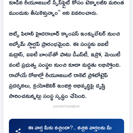
కూడిన రీయూజబుల్ స్పేస్‌ఫ్లైట్ కోసం టెక్నాలజీని మరింత
ముందుకు తీసుకెళ్తున్నాం" అని వివరించారు.
బిట్స్ పిలానీ హైదరాబాద్ క్యాంపస్ ఇంక్యుబేటర్ నుంచి
అబ్యోమ్ స్టార్టప్ ప్రారంభమైంది. ఈ సంస్థకు ఐఐటీ
మద్రాస్, ఐఐటీ బాంబేతో పాటు డీఎస్‌టీ, ఇస్రో, మెయిటీ
వంటి ప్రభుత్వ సంస్థల నుంచి కూడా మద్దతు లభిస్తోంది.
రాబోయే రోజుల్లో రీయూజబుల్ రాకెట్ ప్రోటోటైప్
ప్రదర్శనలు, క్రయోజెనిక్ ఇంజిన్ల అభివృద్ధిపై దృష్టి
సారించనున్నట్లు సంస్థ స్పష్టం చేసింది.
ADVERTISEMENT
ఈ వార్త మీకు నచ్చిందా?.. నచ్చిన వార్తలను మీ