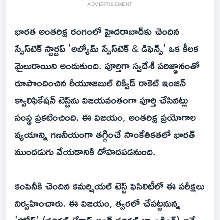
ADVERTISEMENT
భారత అంతరిక్ష రంగంలో హైదరాబాద్‌కు చెందిన
స్పేస్‌టెక్ స్టార్టప్ 'అబ్యోమ్ స్పేస్‌టెక్ & డిఫెన్స్' ఒక కీలక
మైలురాయిని అందుకుంది. పూర్తిగా స్వదేశీ పరిజ్ఞానంతో
రూపొందించిన రీయూజబుల్ లిక్విడ్ రాకెట్ ఇంజిన్
క్వాలిఫికేషన్ టెస్ట్‌ను విజయవంతంగా పూర్తి చేసినట్లు
సంస్థ ప్రకటించింది. ఈ విజయం, అంతరిక్ష ప్రయోగాల
వ్యయాన్ని గణనీయంగా తగ్గించే సాంకేతికతలో భారత్
ముందడుగు వేయడానికి దోహదపడనుంది.
కంపెనీకి చెందిన కమర్షియల్ టెస్ట్ ఫెసిలిటీలో ఈ పరీక్షలు
నిర్వహించారు. ఈ విజయం, త్వరలో చేపట్టనున్న