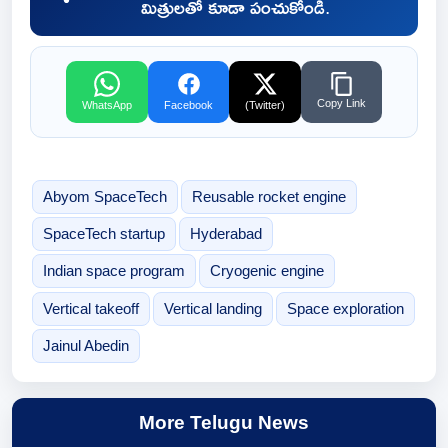
మిత్రులతో కూడా పంచుకోండి.
Copy Link
WhatsApp
Facebook
(Twitter)
Abyom SpaceTech
Reusable rocket engine
SpaceTech startup
Hyderabad
Indian space program
Cryogenic engine
Vertical takeoff
Vertical landing
Space exploration
Jainul Abedin
More Telugu News