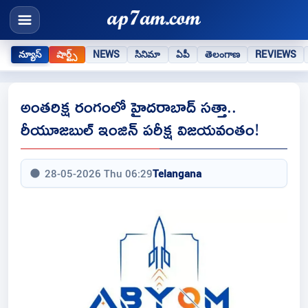
న్యూస్
షార్ట్స్
NEWS
సినిమా
ఏపీ
తెలంగాణ
REVIEWS
అంతరిక్ష రంగంలో హైదరాబాద్ సత్తా..
రీయూజబుల్ ఇంజిన్ పరీక్ష విజయవంతం!
28-05-2026 Thu 06:29
Telangana