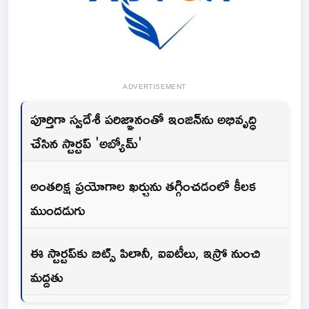
ADVERTISEMENT
పూర్తిగా స్వదేశీ పరిజ్ఞానంతో ఇంజిన్‌ను అభివృద్ధి
చేసిన స్టార్టప్ 'అబ్యోమ్'
అంతరిక్ష ప్రయోగాల ఖర్చును తగ్గించడంలో కీలక
ముందడుగు
ఈ స్టార్టప్‌కు బిట్స్ పిలానీ, ఐఐటీలు, ఇస్రో నుంచి
మద్దతు