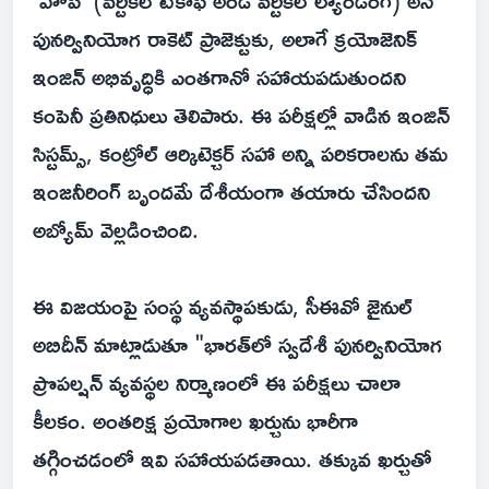
'హోప్' (వర్టికల్ టేకాఫ్ అండ్ వర్టికల్ ల్యాండింగ్) అనే
పునర్వినియోగ రాకెట్ ప్రాజెక్టుకు, అలాగే క్రయోజెనిక్
ఇంజిన్ అభివృద్ధికి ఎంతగానో సహాయపడుతుందని
కంపెనీ ప్రతినిధులు తెలిపారు. ఈ పరీక్షల్లో వాడిన ఇంజిన్
సిస్టమ్స్, కంట్రోల్ ఆర్కిటెక్చర్ సహా అన్ని పరికరాలను తమ
ఇంజనీరింగ్ బృందమే దేశీయంగా తయారు చేసిందని
అబ్యోమ్ వెల్లడించింది.
ఈ విజయంపై సంస్థ వ్యవస్థాపకుడు, సీఈవో జైనుల్
అబిదీన్ మాట్లాడుతూ "భారత్‌లో స్వదేశీ పునర్వినియోగ
ప్రొపల్షన్ వ్యవస్థల నిర్మాణంలో ఈ పరీక్షలు చాలా
కీలకం. అంతరిక్ష ప్రయోగాల ఖర్చును భారీగా
తగ్గించడంలో ఇవి సహాయపడతాయి. తక్కువ ఖర్చుతో