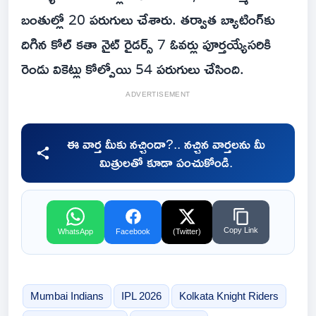
బంతుల్లో 20 పరుగులు చేశారు. తర్వాత బ్యాటింగ్‌కు
దిగిన కోల్ కతా నైట్ రైడర్స్ 7 ఓవర్లు పూర్తయ్యేసరికి
రెండు వికెట్లు కోల్పోయి 54 పరుగులు చేసింది.
ADVERTISEMENT
ఈ వార్త మీకు నచ్చిందా?.. నచ్చిన వార్తలను మీ
మిత్రులతో కూడా పంచుకోండి.
Copy Link
WhatsApp
Facebook
(Twitter)
Mumbai Indians
IPL 2026
Kolkata Knight Riders