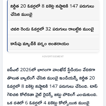
నిర్ణీత 20 ఓవర్లలో 8 వికెట్ల నష్టానికి 147 పరుగులు
చేసిన ముంబై
చివరి రెండు ఓవర్లలో 32 పరుగులు రాబట్టిన ముంబై
కాసేపు మ్యాచ్‌కి వర్షం అంతరాయం
ADVERTISEMENT
ఐపీఎల్ 2026లో భాగంగా వాంఖేడే స్టేడియం వేదికగా
తొలుత బ్యాటింగ్ చేసిన ముంబై ఇండియన్స్ నిర్ణీత 20
ఓవర్లలో 8 వికెట్ల నష్టానికి 147 పరుగులు చేసింది. టాస్
గెలిచిన కోల్‌కతా నైట్ రైడర్స్ జట్టు బౌలింగ్ ఎంచుకుంది.
ఒక దశలో 6 ఓవర్లలో 4 వికెట్లు కోల్పోయిన ముంబై