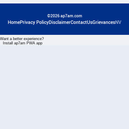
©2026 ap7am.com
Home
Privacy Policy
Disclaimer
ContactUs
Grievances
NV
Want a better experience?
Install ap7am PWA app