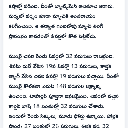
కష్టాల్లో పడింది. దీంతో బ్యాట్స్‌మెన్ ఆచితూచి ఆడారు.
మధ్యలో వర్షం కూడా మ్యాచ్‌కి అంతరాయం
కలిగించింది. ఆ తర్వాత గంటలోపు మ్యాచ్ తిరిగి
ప్రారంభం కావడంతో ఓవర్లలో కోత పెట్టలేదు.
ముంబై చివరి రెండు ఓవర్లలో 32 పరుగులు రాబట్టింది.
శివమ్ దుబే వేసిన 19వ ఓవర్లో 13 పరుగులు, కార్తీక్
త్యాగి వేసిన చివరి ఓవర్లో 19 పరుగులు వచ్చాయి. దీంతో
ముంబై కోల్‌కతా ఎదుట 148 పరుగుల లక్ష్యాన్ని
ఉంచింది. టాపార్డర్ పూర్తిగా విఫలమైంది. చివరలో వచ్చిన
కార్బిన్ బాష్ 18 బంతుల్లో 32 పరుగులు చేశాడు.
ఇందులో రెండు సిక్సులు, మూడు ఫోర్లు ఉన్నాయి. హార్దిక్
పాండ్య 27 బంతుల్లో 26 పరుగులు, తిలక్ వర్మ 32