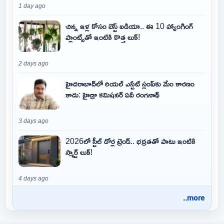
1 day ago
చిన్న ఇళ్ల కోసం బెస్ట్ ఐడియా.. ఈ 10 హ్యాంగింగ్
ప్లాంట్స్‌తో ఇంటికి కొత్త లుక్!
2 days ago
హైదరాబాద్‌లో రియల్ ఎస్టేట్ స్లంప్‌కు మేం కారణం
కాదు: హైడ్రా కమిషనర్ ఏవీ రంగనాథ్
3 days ago
2026లో స్టీల్ డోర్ల ట్రెండ్.. భద్రతతో పాటు ఇంటికి
స్మార్ట్ లుక్!
4 days ago
..more