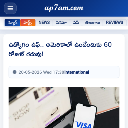
న్యూస్
షార్ట్స్
NEWS
సినిమా
ఏపీ
తెలంగాణ
REVIEWS
ఉద్యోగం ఉఫ్‌.. అమెరికాలో ఉండేందుకు 60
రోజులే గడువు!
20-05-2026 Wed 17:30
International