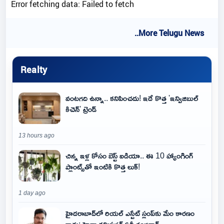
Error fetching data: Failed to fetch
..More Telugu News
Realty
వంటగది ఉన్నా.. కనిపించదు! ఇదే కొత్త 'ఇన్విజిబుల్
కిచెన్' ట్రెండ్
13 hours ago
చిన్న ఇళ్ల కోసం బెస్ట్ ఐడియా.. ఈ 10 హ్యాంగింగ్
ప్లాంట్స్‌తో ఇంటికి కొత్త లుక్!
1 day ago
హైదరాబాద్‌లో రియల్ ఎస్టేట్ స్లంప్‌కు మేం కారణం