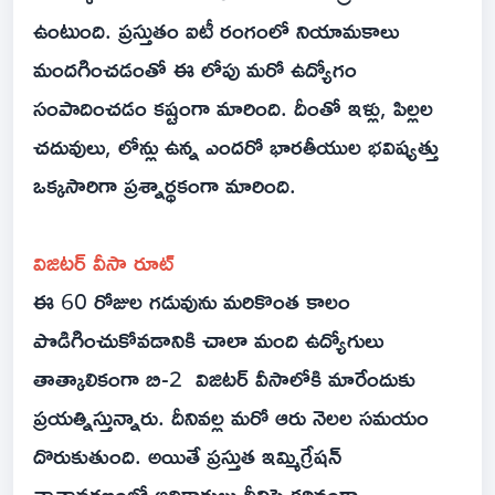
ఉంటుంది. ప్రస్తుతం ఐటీ రంగంలో నియామకాలు
మందగించడంతో ఈ లోపు మరో ఉద్యోగం
సంపాదించడం కష్టంగా మారింది. దీంతో ఇళ్లు, పిల్లల
చదువులు, లోన్లు ఉన్న ఎందరో భారతీయుల భవిష్యత్తు
ఒక్కసారిగా ప్రశ్నార్థకంగా మారింది.
విజిటర్ వీసా రూట్
ఈ 60 రోజుల గడువును మరికొంత కాలం
పొడిగించుకోవడానికి చాలా మంది ఉద్యోగులు
తాత్కాలికంగా బి-2 విజిటర్ వీసాలోకి మారేందుకు
ప్రయత్నిస్తున్నారు. దీనివల్ల మరో ఆరు నెలల సమయం
దొరుకుతుంది. అయితే ప్రస్తుత ఇమ్మిగ్రేషన్
వాతావరణంలో అధికారులు దీనిపై కఠినంగా