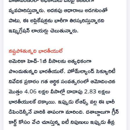
వ్యవహరిస్తున్నారు. అదనపు ఆధారాలు అడగటంతో
పాటు, ఈ అప్లికేషన్లను భారీగా తిరస్కరిస్తున్నారని
ఇమ్మిగ్రేషన్ లాయర్లు చెబుతున్నారు.
నష్టపోతున్నది భారతీయులే
అమెరికా హెచ్-1బీ వీసాలను అత్యధికంగా
పొందుతున్నది భారతీయులే. హోమ్‌ల్యాండ్ సెక్యూరిటీ
నివేదిక ప్రకారం గత ఆర్థిక సంవత్సరంలో ఆమోదించిన
మొత్తం 4.06 లక్షల వీసాల్లో దాదాపు 2.83 లక్షలు
భారతీయులకే దక్కాయి. ఇప్పుడు లేఆఫ్స్ వల్ల ఈ భారీ
డిపెండెన్సీనే వారికి శాపంగా మారింది. దశాబ్దాలుగా గ్రీన్
కార్డ్ కోసం వేచి చూస్తున్న ఐటీ నిపుణులు ఇప్పుడు తీవ్ర