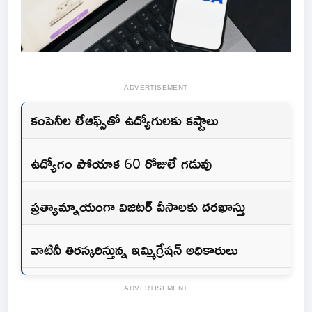
ADVERTISEMENT
కంపెనీల లేఆఫ్స్‌తో ఉద్యోగులకు కష్టాలు
ఉద్యోగం పోయాక 60 రోజులే గడువు
ప్రత్యామ్నాయంగా విజిటర్ వీసాలకు దరఖాస్తు
వాటినీ తిరస్కరిస్తున్న ఇమ్మిగ్రేషన్ అధికారులు
ADVERTISEMENT