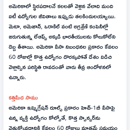
అమెరికాలో స్థిరపడాలనే కలలతో వెళ్లిన వేలాది మంది
ఐటీ ఉద్యోగుల జీవితాలు ఇప్పుడు తలకిందులయ్యాయి.
మెటా, అమెజాన్, ఒరాకిల్ వంటి అగ్రశ్రేణి కంపెనీల్లో
జరుగుతున్న లేఆఫ్స్ అక్కడి భారతీయులను కోలుకోలేని
దెబ్బ తీశాయి. అమెరికా వీసా నిబంధనల ప్రకారం కేవలం
60 రోజుల్లో కొత్త ఉద్యోగం దొరక్కపోతే దేశం విడిచి
వెళ్లాల్సిన పరిస్థితి రావడంతో వారు తీవ్ర ఆందోళనలో
ఉన్నారు.
కత్తిమీద సాము
అమెరికా ఇమ్మిగ్రేషన్ రూల్స్ ప్రకారం హెచ్-1బీ వీసాపై
ఉన్న వ్యక్తి ఉద్యోగం కోల్పోతే, కొత్త స్పాన్సర్‌ను
వెతుక్కోవడానికి కేవలం 60 రోజులు మాత్రమే సమయం