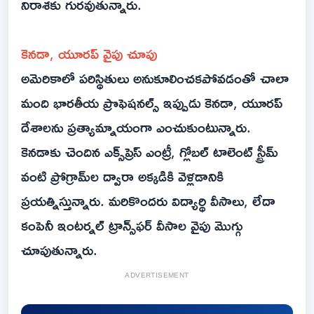
నిరాశకు గురవుతున్నారు.
కెనడా, యూరప్ వైపు చూపు
అమెరికాలో పరిస్థితులు అనుకూలించకపోవడంతో చాలా
మంది భారతీయ ప్రొఫెషనల్స్ ఇప్పుడు కెనడా, యూరప్
దేశాలను ప్రత్యామ్నాయంగా ఎంచుకుంటున్నారు.
కెనడాకు చెందిన ఎక్స్‌ప్రెస్ ఎంట్రీ, గ్లోబల్ టాలెంట్ స్ట్రీమ్
వంటి ప్రోగ్రామ్‌ల ద్వారా అక్కడికి వెళ్లడానికి
ప్రయత్నిస్తున్నారు. మరికొందరు విద్యార్థి వీసాలు, లేదా
కంపెనీ ఇంటర్నల్ ట్రాన్స్‌ఫర్ వీసాల వైపు మొగ్గు
చూపుతున్నారు.
ADVERTISEMENT