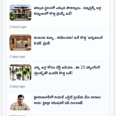
తక్కువ స్థలంలో ఎక్కువ సౌకర్యాలు.. డ్యూప్లెక్స్ ఇళ్ల
నిర్మాణంలో కొత్త ట్రెండ్స్ ఇవే!
2 hours ago
వంటగది ఉన్నా.. కనిపించదు! ఇదే కొత్త 'ఇన్విజిబుల్
కిచెన్' ట్రెండ్
2 days ago
చిన్న ఇళ్ల కోసం బెస్ట్ ఐడియా.. ఈ 10 హ్యాంగింగ్
ప్లాంట్స్‌తో ఇంటికి కొత్త లుక్!
3 days ago
హైదరాబాద్‌లో రియల్ ఎస్టేట్ స్లంప్‌కు మేం కారణం
కాదు: హైడ్రా కమిషనర్ ఏవీ రంగనాథ్