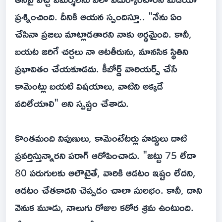
ప్రశ్నించింది. దీనికి ఆయన స్పందిస్తూ.. "నేను ఏం
చేసినా ప్రజలు మాట్లాడతారని నాకు అర్థమైంది. కానీ,
బయట జరిగే చర్చలు నా ఆటతీరును, మానసిక స్థితిని
ప్రభావితం చేయకూడదు. కీబోర్డ్ వారియర్స్ చేసే
కామెంట్లు బయటి విషయాలు, వాటిని అక్కడే
వదిలేయాలి" అని స్పష్టం చేశాడు.
కొంతమంది నిపుణులు, కామెంటేటర్లు హద్దులు దాటి
ప్రవర్తిస్తున్నారని పరాగ్ ఆరోపించాడు. "జట్టు 75 లేదా
80 పరుగులకు ఆలౌటైతే, వారికి ఆడటం ఇష్టం లేదని,
ఆడటం చేతకాదని చెప్పడం చాలా సులభం. కానీ, దాని
వెనుక మూడు, నాలుగు రోజుల కఠోర శ్రమ ఉంటుంది.