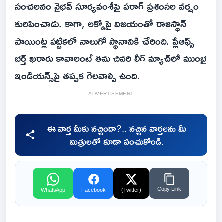
సంచలనం వైభవ్ సూర్యవంశీపై పరాగ్ ప్రశంసల వర్షం
కురిపించాడు. కాగా, లక్నోపై విజయంతో రాజస్థాన్
పాయింట్ల పట్టికలో నాలుగో స్థానానికి చేరింది. ప్లేఆఫ్స్
బెర్త్ ఖరారు కావాలంటే తమ చివరి లీగ్ మ్యాచ్‌లో ముంబై
ఇండియన్స్‌పై తప్పక గెలవాల్సి ఉంది.
ADVERTISEMENT
ఈ వార్త మీకు నచ్చిందా?.. నచ్చిన వార్తలను మీ
మిత్రులతో కూడా పంచుకోండి.
Copy Link
WhatsApp
Facebook
(Twitter)