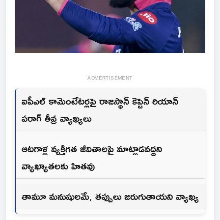
ADVERTISEMENT
ఐపీఎల్ కామెంటేటర్లపై రాజస్థాన్ కెప్టెన్ రియాన్
పరాగ్ తీవ్ర వ్యాఖ్యలు
ఆటగాళ్ల వ్యక్తిగత జీవితాలపై మాట్లాడవద్దని
వ్యాఖ్యాతలకు హితవు
తామూ మనుషులమే, తప్పులు జరుగుతాయని వ్యాఖ్య