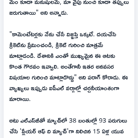
మేం కూడా మనుషులమే, మా వైపు నుంచి కూడా తప్పులు
జరుగుతాయి" అని అన్నాడు.
"కామెంటేటర్లకు నేను చేసే విజ్ఞప్తి ఒక్కటే. దయచేసి
క్రికెట్‌ను ప్రేమించండి, క్రికెట్ గురించి మాత్రమే
మాట్లాడండి. దేశానికి ఎంతో ముఖ్యమైన ఈ ఆటకు
కొంత గౌరవం ఇవ్వాలి. అంతేగానీ ఇతర అనవసర
విషయాల గురించి మాట్లాడొద్దు" అని ప‌రాగ్‌ కోరాడు. ఈ
వ్యాఖ్యలు ఇప్పుడు ఐపీఎల్ వర్గాల్లో చర్చనీయాంశంగా
మారాయి.
అటు ఎల్ఎస్‌జీతో మ్యాచ్‌లో 38 బంతుల్లో 93 పరుగులు
చేసి 'ప్లేయర్ ఆఫ్ ది మ్యాచ్'‌గా నిలిచిన 15 ఏళ్ల యువ