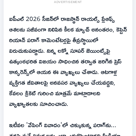
ADVERTISEMENT
ఐపీఎల్ 2026 సీజన్‌లో రాజస్థాన్ రాయల్స్ ప్లేఆఫ్స్
ఆశలను సజీవంగా నిలిపిన కీలక మ్యాచ్ అనంతరం, కెప్టెన్
రియాన్ పరాగ్ కామెంటేటర్లపై తీవ్రస్థాయిలో
విరుచుకుపడ్డాడు. నిన్న‌ లక్నో సూపర్ జెయింట్స్‌పై
ఉత్కంఠభరిత విజయం సాధించిన తర్వాత జరిగిన ప్రెస్
కాన్ఫరెన్స్‌లో ఆయన ఈ వ్యాఖ్యలు చేశాడు. ఆటగాళ్ల
వ్యక్తిగత జీవితాలపై అనవసర వ్యాఖ్యలు చేయవద్దని,
కేవలం క్రికెట్ గురించి మాత్రమే మాట్లాడాలని
వ్యాఖ్యాతలకు సూచించాడు.
ఇటీవల 'వేపింగ్ వివాదం'లో చిక్కుకున్న పరాగ్‌ను...
తనపై వచ్చే విమర్శలను ఎలా ఎదుర్కొంటారని మీడియా