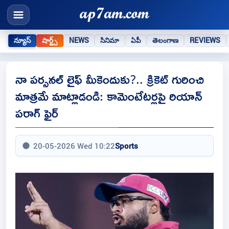
న్యూస్
షార్ట్స్
NEWS
సినిమా
ఏపీ
తెలంగాణ
REVIEWS
నా పర్సనల్ లైఫ్ మీకెందుకు?.. క్రికెట్ గురించి
మాత్రమే మాట్లాడండి: కామెంటేటర్లపై రియాన్
పరాగ్ ఫైర్
20-05-2026 Wed 10:22
Sports