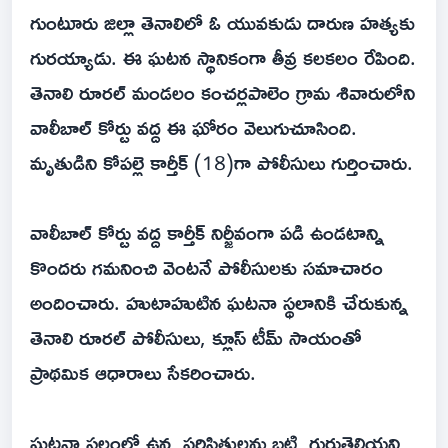
గుంటూరు జిల్లా తెనాలిలో ఓ యువకుడు దారుణ హత్యకు
గురయ్యాడు. ఈ ఘటన స్థానికంగా తీవ్ర కలకలం రేపింది.
తెనాలి రూరల్ మండలం కంచర్లపాలెం గ్రామ శివారులోని
వాలీబాల్ కోర్టు వద్ద ఈ ఘోరం వెలుగుచూసింది.
మృతుడిని కోపల్లె కార్తీక్ (18)గా పోలీసులు గుర్తించారు.
వాలీబాల్ కోర్టు వద్ద కార్తీక్ నిర్జీవంగా పడి ఉండటాన్ని
కొందరు గమనించి వెంటనే పోలీసులకు సమాచారం
అందించారు. హుటాహుటిన ఘటనా స్థలానికి చేరుకున్న
తెనాలి రూరల్ పోలీసులు, క్లూస్ టీమ్ సాయంతో
ప్రాథమిక ఆధారాలు సేకరించారు.
ఘటనా స్థలంలో ఉన్న పరిస్థితులను బట్టి, గుర్తుతెలియని