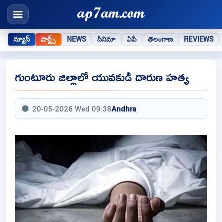
న్యూస్
షార్ట్స్
NEWS
సినిమా
ఏపీ
తెలంగాణ
REVIEWS
గుంటూరు జిల్లాలో యువకుడి దారుణ హత్య
20-05-2026 Wed 09:38
Andhra