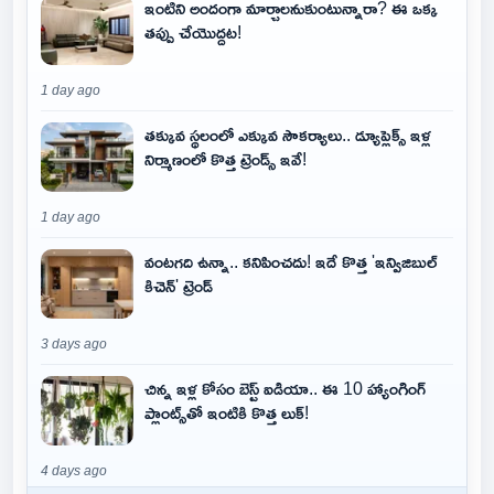
ఇంటిని అందంగా మార్చాలనుకుంటున్నారా? ఈ ఒక్క
తప్పు చేయొద్దట!
1 day ago
తక్కువ స్థలంలో ఎక్కువ సౌకర్యాలు.. డ్యూప్లెక్స్ ఇళ్ల
నిర్మాణంలో కొత్త ట్రెండ్స్ ఇవే!
1 day ago
వంటగది ఉన్నా.. కనిపించదు! ఇదే కొత్త 'ఇన్విజిబుల్
కిచెన్' ట్రెండ్
3 days ago
చిన్న ఇళ్ల కోసం బెస్ట్ ఐడియా.. ఈ 10 హ్యాంగింగ్
ప్లాంట్స్‌తో ఇంటికి కొత్త లుక్!
4 days ago