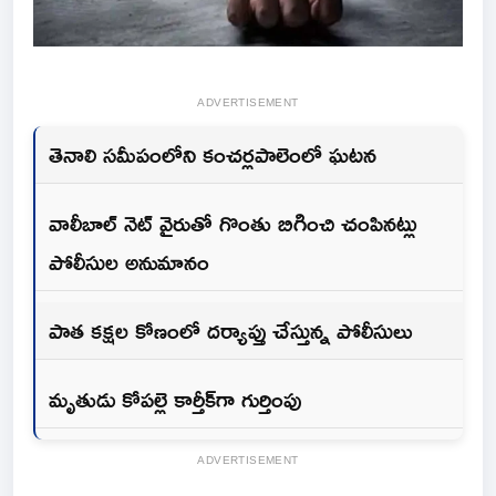
ADVERTISEMENT
తెనాలి సమీపంలోని కంచర్లపాలెంలో ఘటన
వాలీబాల్ నెట్ వైరుతో గొంతు బిగించి చంపినట్లు
పోలీసుల అనుమానం
పాత కక్షల కోణంలో దర్యాప్తు చేస్తున్న పోలీసులు
మృతుడు కోపల్లె కార్తీక్‌గా గుర్తింపు
ADVERTISEMENT