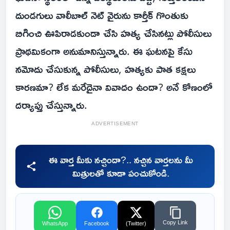
దుండగులు వాలీబాల్ నెట్ వైరును కార్తీక్ గొంతుకు
బిగించి ఊపిరాడకుండా చేసి హత్య చేసినట్లు పోలీసులు
ప్రాథమికంగా అనుమానిస్తున్నారు. ఈ ఘటనపై కేసు
నమోదు చేసుకున్న పోలీసులు, హత్యకు పాత కక్షలు
కారణమా? లేక మరేదైనా వివాదం ఉందా? అనే కోణంలో
దర్యాప్తు చేస్తున్నారు.
ADVERTISEMENT
ఈ వార్త మీకు నచ్చిందా?.. నచ్చిన వార్తలను మీ
మిత్రులతో కూడా పంచుకోండి.
Copy Link
WhatsApp
Facebook
(Twitter)