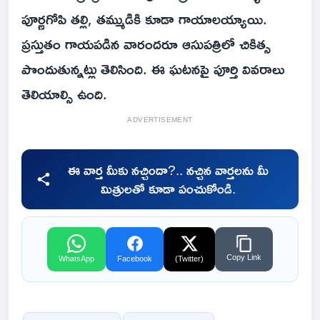
పూర్ణగోపి తల్లి, తమ్ముడికి కూడా గాయాలయ్యాయి.
ప్రస్తుతం గాయపడిన వారందరూ ఆసుపత్రిలో చికిత్స
పొందుతున్నట్లు తెలిసింది. ఈ ఘటనపై పూర్తి వివరాలు
తెలియాల్సి ఉంది.
ADVERTISEMENT
ఈ వార్త మీకు నచ్చిందా?.. నచ్చిన వార్తలను మీ
మిత్రులతో కూడా పంచుకోండి.
Copy Link
WhatsApp
Facebook
(Twitter)