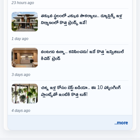
23 hours ago
తక్కువ స్థలంలో ఎక్కువ సౌకర్యాలు.. డ్యూప్లెక్స్ ఇళ్ల
నిర్మాణంలో కొత్త ట్రెండ్స్ ఇవే!
1 day ago
వంటగది ఉన్నా.. కనిపించదు! ఇదే కొత్త 'ఇన్విజిబుల్
కిచెన్' ట్రెండ్
3 days ago
చిన్న ఇళ్ల కోసం బెస్ట్ ఐడియా.. ఈ 10 హ్యాంగింగ్
ప్లాంట్స్‌తో ఇంటికి కొత్త లుక్!
4 days ago
..more