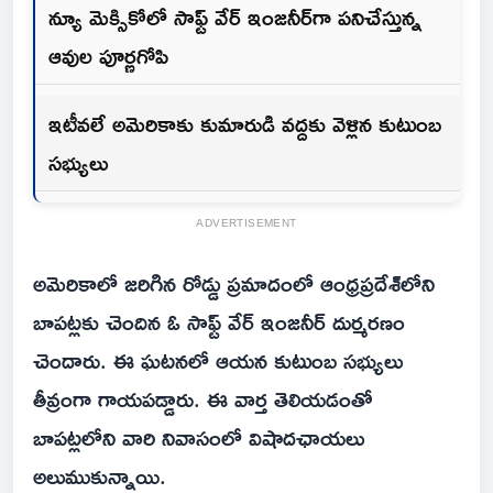
న్యూ మెక్సికోలో సాఫ్ట్‌ వేర్ ఇంజనీర్‌గా పనిచేస్తున్న
ఆవుల పూర్ణగోపి
ఇటీవలే అమెరికాకు కుమారుడి వద్దకు వెళ్లిన కుటుంబ
సభ్యులు
ADVERTISEMENT
అమెరికాలో జరిగిన రోడ్డు ప్రమాదంలో ఆంధ్రప్రదేశ్‌లోని
బాపట్లకు చెందిన ఓ సాఫ్ట్‌ వేర్ ఇంజనీర్ దుర్మరణం
చెందారు. ఈ ఘటనలో ఆయన కుటుంబ సభ్యులు
తీవ్రంగా గాయపడ్డారు. ఈ వార్త తెలియడంతో
బాపట్లలోని వారి నివాసంలో విషాదఛాయలు
అలుముకున్నాయి.