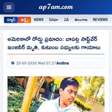
న్యూస్
షార్ట్స్
NEWS
సినిమా
ఏపీ
తెలంగాణ
REVIEWS
అమెరికాలో రోడ్డు ప్రమాదం: బాపట్ల సాఫ్ట్‌వేర్
ఇంజనీర్ మృతి, కుటుంబ సభ్యులకు గాయాలు
20-05-2026 Wed 07:27
Andhra