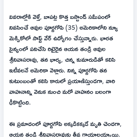
వివరాల్లోకి వెళ్తే, బాపట్ల కొత్త బస్టాండ్ సమీపంలో
నివసించే ఆవుల పూర్ణగోపి (35) అమెరికాలోని న్యూ
మెక్సికోలో సాఫ్ట్‌ వేర్ ఉద్యోగం చేస్తున్నారు. భారత
సైన్యంలో పనిచేసి రిటైరైన ఆయన తండ్రి ఆవుల
శ్రీనివాసరావు, తన భార్య, చిన్న కుమారుడితో కలిసి
ఇటీవలనే అమెరికా వెళ్లారు. నిన్న పూర్ణగోపి తన
కుటుంబంతో కలిసి కారులో ప్రయాణిస్తుండగా, వారి
వాహనాన్ని వెనుక నుంచి మరో వాహనం బలంగా
ఢీకొట్టింది.
ఈ ప్రమాదంలో పూర్ణగోపి అక్కడికక్కడే మృతి చెందగా,
ఆయన తండ్రి శ్రీనివాసరావుకు తీవ్ర గాయాలయ్యాయి.