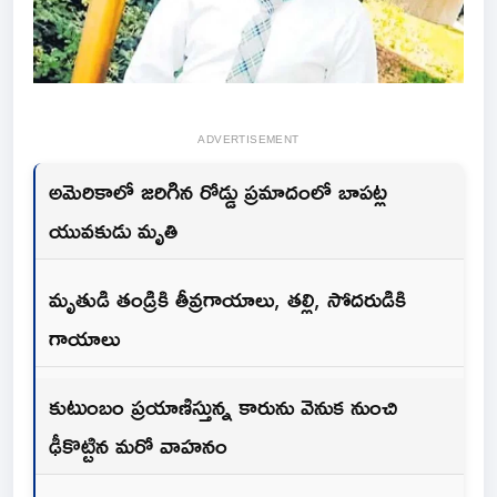
ADVERTISEMENT
అమెరికాలో జరిగిన రోడ్డు ప్రమాదంలో బాపట్ల
యువకుడు మృతి
మృతుడి తండ్రికి తీవ్రగాయాలు, తల్లి, సోదరుడికి
గాయాలు
కుటుంబం ప్రయాణిస్తున్న కారును వెనుక నుంచి
ఢీకొట్టిన మరో వాహనం