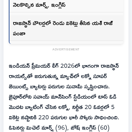
నెలకొల్పిన మార్ష్, ఇంగ్లిస్
రాజస్థాన్ బౌలర్లలో రెండు వికెట్లు తీసిన యశ్ రాజ్
పంజా
ADVERTISEMENT
ఇండియన్ ప్రీమియర్ లీగ్ 2026లో భాగంగా రాజస్థాన్
రాయల్స్‌తో జరుగుతున్న మ్యాచ్‌లో లక్నో సూపర్
జెయింట్స్ బ్యాటర్లు పరుగుల సునామీ సృష్టించారు.
జైపూర్‌లోని సవాయ్ మాన్‌సింగ్ స్టేడియంలో టాస్ ఓడి
మొదట బ్యాటింగ్ చేసిన లక్నో, నిర్ణీత 20 ఓవర్లలో 5
వికెట్ల నష్టానికి 220 పరుగుల భారీ స్కోరు సాధించింది.
ఓపెనర్లు మిచెల్ మార్ష్ (96), జోష్ ఇంగ్లిస్ (60)