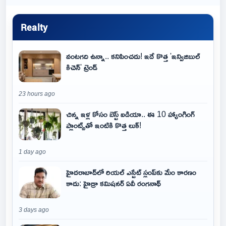
Realty
వంటగది ఉన్నా.. కనిపించదు! ఇదే కొత్త 'ఇన్విజిబుల్
కిచెన్' ట్రెండ్
23 hours ago
చిన్న ఇళ్ల కోసం బెస్ట్ ఐడియా.. ఈ 10 హ్యాంగింగ్
ప్లాంట్స్‌తో ఇంటికి కొత్త లుక్!
1 day ago
హైదరాబాద్‌లో రియల్ ఎస్టేట్ స్లంప్‌కు మేం కారణం
కాదు: హైడ్రా కమిషనర్ ఏవీ రంగనాథ్
3 days ago