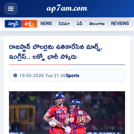
న్యూస్
షార్ట్స్
NEWS
సినిమా
ఏపీ
తెలంగాణ
REVIEWS
రాజస్థాన్ బౌలర్లను ఉతికారేసిన మార్ష్,
ఇంగ్లిస్.. లక్నో భారీ స్కోరు
19-05-2026 Tue 21:30
Sports