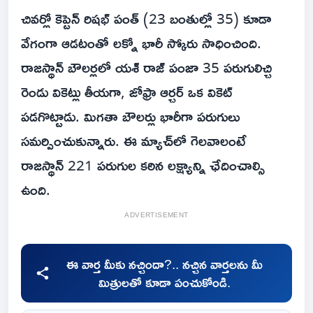
చివర్లో కెప్టెన్ రిషభ్ పంత్ (23 బంతుల్లో 35) కూడా
వేగంగా ఆడటంతో లక్నో భారీ స్కోరు సాధించింది.
రాజస్థాన్ బౌలర్లలో యశ్ రాజ్ పంజా 35 పరుగులిచ్చి
రెండు వికెట్లు తీయగా, జోఫ్రా ఆర్చర్ ఒక వికెట్
పడగొట్టాడు. మిగతా బౌలర్లు భారీగా పరుగులు
సమర్పించుకున్నారు. ఈ మ్యాచ్‌లో గెలవాలంటే
రాజస్థాన్ 221 పరుగుల కఠిన లక్ష్యాన్ని ఛేదించాల్సి
ఉంది.
ADVERTISEMENT
ఈ వార్త మీకు నచ్చిందా?.. నచ్చిన వార్తలను మీ
మిత్రులతో కూడా పంచుకోండి.