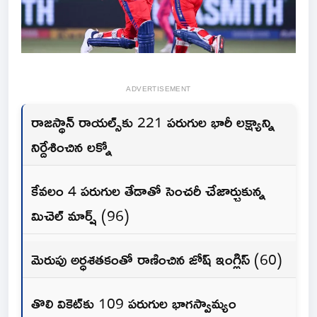
ADVERTISEMENT
రాజస్థాన్ రాయల్స్‌కు 221 పరుగుల భారీ లక్ష్యాన్ని
నిర్దేశించిన లక్నో
కేవలం 4 పరుగుల తేడాతో సెంచరీ చేజార్చుకున్న
మిచెల్ మార్ష్ (96)
మెరుపు అర్ధశతకంతో రాణించిన జోష్ ఇంగ్లిస్ (60)
తొలి వికెట్‌కు 109 పరుగుల భాగస్వామ్యం