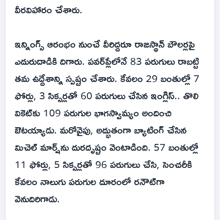
వీరవిహారం చేశారు.
ఇన్నింగ్స్ ఆరంభం నుంచే వీరిద్దరూ రాజస్థాన్ బౌలర్లపై
ఎదురుదాడికి దిగారు. పవర్‌ప్లేలోనే 83 పరుగులు రాబట్టి
తమ ఉద్దేశాన్ని స్పష్టం చేశారు. కేవలం 29 బంతుల్లో 7
ఫోర్లు, 3 సిక్సర్లతో 60 పరుగులు చేసిన ఇంగ్లిస్.. తొలి
వికెట్‌కు 109 పరుగుల భాగస్వామ్యం అందించి
ఔటయ్యాడు. మరోవైపు, అద్భుతంగా బ్యాటింగ్ చేసిన
మిచెల్ మార్ష్‌ను దురదృష్టం వెంటాడింది. 57 బంతుల్లో
11 ఫోర్లు, 5 సిక్సర్లతో 96 పరుగులు చేసి, సెంచరీకి
కేవలం నాలుగు పరుగుల దూరంలో రనౌట్‌గా
వెనుదిరిగాడు.