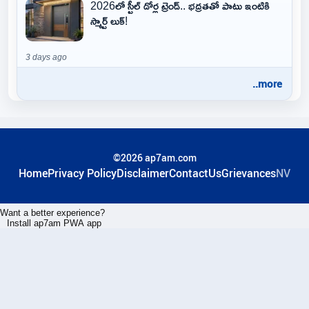
2026లో స్టీల్ డోర్ల ట్రెండ్.. భద్రతతో పాటు ఇంటికి
స్మార్ట్ లుక్!
3 days ago
..more
©2026 ap7am.com
Home
Privacy Policy
Disclaimer
ContactUs
Grievances
NV
Want a better experience?
Install ap7am PWA app