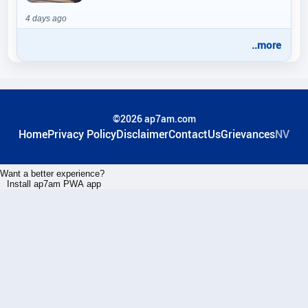
4 days ago
..more
©2026 ap7am.com
Home
Privacy Policy
Disclaimer
ContactUs
Grievances
NV
Want a better experience?
Install ap7am PWA app