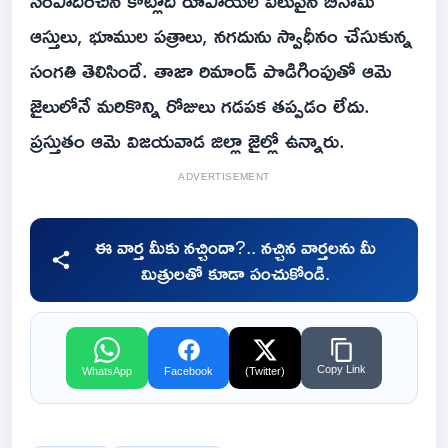
సంపాదించిన కోట్లాది రూపాయల విలువైన బినామీ
ఆస్తులు, భూముల పత్రాలు, నగదును స్వాధీనం చేసుకున్న
సంగతి తెలిసిందే. తాజా రిమాండ్ పొడిగింపుతో ఆమె
జైలులోనే మరికొన్ని రోజులు గడపక తప్పడం లేదు.
ప్రస్తుతం ఆమె విజయవాడ జిల్లా జైల్లో ఉన్నారు.
ADVERTISEMENT
ఈ వార్త మీకు నచ్చిందా?.. నచ్చిన వార్తలను మీ
మిత్రులతో కూడా పంచుకోండి.
Copy Link
WhatsApp
Facebook
(Twitter)