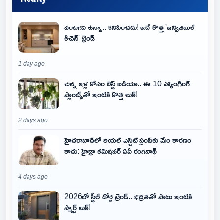
వంటగది ఉన్నా.. కనిపించదు! ఇదే కొత్త 'ఇన్విజిబుల్
కిచెన్' ట్రెండ్
1 day ago
చిన్న ఇళ్ల కోసం బెస్ట్ ఐడియా.. ఈ 10 హ్యాంగింగ్
ప్లాంట్స్‌తో ఇంటికి కొత్త లుక్!
2 days ago
హైదరాబాద్‌లో రియల్ ఎస్టేట్ స్లంప్‌కు మేం కారణం
కాదు: హైడ్రా కమిషనర్ ఏవీ రంగనాథ్
4 days ago
2026లో స్టీల్ డోర్ల ట్రెండ్.. భద్రతతో పాటు ఇంటికి
స్మార్ట్ లుక్!