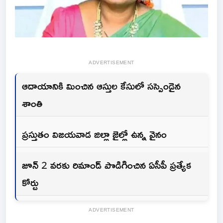
ADVERTISEMENT
ఆదాయానికి మించిన ఆస్తుల కేసులో సస్పెండైన
శాంతి
ప్రస్తుతం విజయవాడ జిల్లా జైల్లో ఉన్న వైనం
జూన్ 2 వరకు రిమాండ్ పొడిగించిన ఏసీపీ ప్రత్యేక
కోర్టు
ADVERTISEMENT