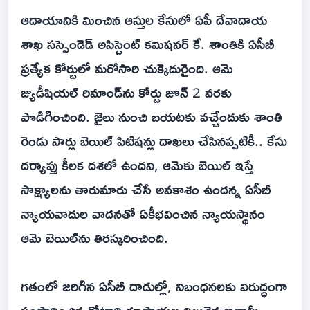
ఆదాయానికి మించిన ఆస్తుల కేసులో ఏపీ దేవాదాయ
శాఖ సస్పెండెడ్ అసిస్టెంట్ కమిషనర్ కే. శాంతికి ఏసీబీ
ప్రత్యేక కోర్టులో మరోసారి చుక్కెదురైంది. ఆమె
జ్యుడీషియల్ రిమాండ్‌ను కోర్టు జూన్ 2 వరకు
పొడిగించింది. జైలు నుంచి బయటకు వచ్చేందుకు శాంతి
రెండు సార్లు బెయిల్ పిటిషన్లు దాఖలు చేసినప్పటికీ.. కేసు
దర్యాప్తు కీలక దశలో ఉందని, ఆమెకు బెయిల్ ఇస్తే
సాక్ష్యాలను తారుమారు చేసే అవకాశం ఉందన్న ఏసీబీ
న్యాయవాదుల వాదనతో ఏకీభవించిన న్యాయస్థానం
ఆమె బెయిల్‌ను తిరస్కరించింది.
గతంలో జరిగిన ఏసీబీ దాడుల్లో, నిబంధనలకు విరుద్ధంగా