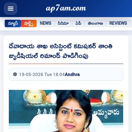
న్యూస్
షార్ట్స్
NEWS
సినిమా
ఏపీ
తెలంగాణ
REVIEWS
దేవాదాయ శాఖ అసిస్టెంట్ కమిషనర్ శాంతి
జ్యుడీషియల్ రిమాండ్ పొడిగింపు
19-05-2026 Tue 18:04
Andhra