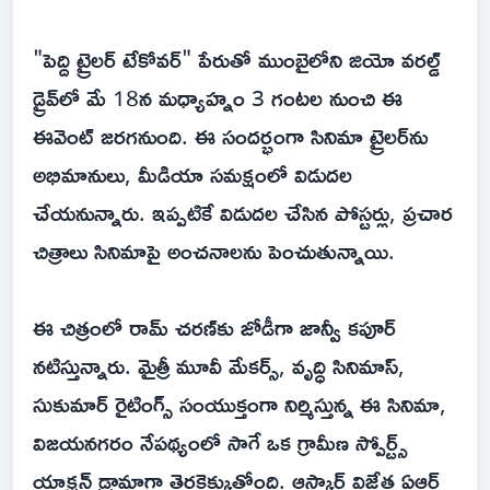
"పెద్ది ట్రైలర్ టేకోవర్" పేరుతో ముంబైలోని జియో వరల్డ్
డ్రైవ్‌లో మే 18న మధ్యాహ్నం 3 గంటల నుంచి ఈ
ఈవెంట్ జరగనుంది. ఈ సందర్భంగా సినిమా ట్రైలర్‌ను
అభిమానులు, మీడియా సమక్షంలో విడుదల
చేయనున్నారు. ఇప్పటికే విడుదల చేసిన పోస్టర్లు, ప్రచార
చిత్రాలు సినిమాపై అంచనాలను పెంచుతున్నాయి.
ఈ చిత్రంలో రామ్ చరణ్‌కు జోడీగా జాన్వీ కపూర్
నటిస్తున్నారు. మైత్రీ మూవీ మేకర్స్, వృద్ధి సినిమాస్,
సుకుమార్ రైటింగ్స్ సంయుక్తంగా నిర్మిస్తున్న ఈ సినిమా,
విజయనగరం నేపథ్యంలో సాగే ఒక గ్రామీణ స్పోర్ట్స్
యాక్షన్ డ్రామాగా తెరకెక్కుతోంది. ఆస్కార్ విజేత ఏఆర్