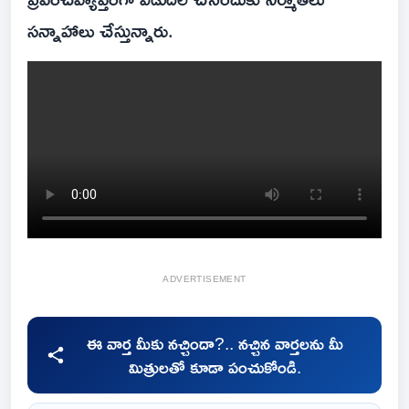
సన్నాహాలు చేస్తున్నారు.
ADVERTISEMENT
ఈ వార్త మీకు నచ్చిందా?.. నచ్చిన వార్తలను మీ
మిత్రులతో కూడా పంచుకోండి.