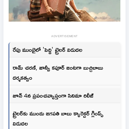
ADVERTISEMENT
రేపు ముంబైలో 'పెద్ది' ట్రైలర్ విడుదల
రామ్ చరణ్, జాన్వీ కపూర్ జంటగా బుచ్చిబాబు
దర్శకత్వం
జూన్ 4న ప్రపంచవ్యాప్తంగా సినిమా రిలీజ్
ట్రైలర్‌కు ముందు జగపతి బాబు క్యారెక్టర్ గ్లింప్స్
విడుదల