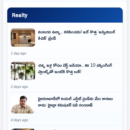
Realty
వంటగది ఉన్నా.. కనిపించదు! ఇదే కొత్త 'ఇన్విజిబుల్
కిచెన్' ట్రెండ్
1 day ago
చిన్న ఇళ్ల కోసం బెస్ట్ ఐడియా.. ఈ 10 హ్యాంగింగ్
ప్లాంట్స్‌తో ఇంటికి కొత్త లుక్!
2 days ago
హైదరాబాద్‌లో రియల్ ఎస్టేట్ స్లంప్‌కు మేం కారణం
కాదు: హైడ్రా కమిషనర్ ఏవీ రంగనాథ్
4 days ago