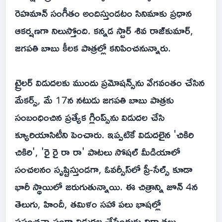
రెహమాన్ సంగీతం అందిస్తుండటం సినిమాకు ప్రధాన
ఆకర్షణగా నిలుస్తోంది. కన్నడ స్టార్ శివ రాజ్‌కుమార్,
జగపతి బాబు కీలక పాత్రల్లో కనిపించనున్నారు.
ట్రైలర్ విడుదలకు ముందు ప్రమోషన్స్‌ను వేగవంతం చేసిన
మేకర్స్, మే 17న నటుడు జగపతి బాబు పాత్రకు
సంబంధించిన ప్రత్యేక గ్లింప్స్‌ను విడుదల చేసి
క్యూరియాసిటీని పెంచారు. ఇప్పటికే విడుదలైన 'చికిరి
చికిరి', 'రై రై రా రా' పాటలు సోషల్ మీడియాలో
సంచలనం సృష్టిస్తుండగా, ఓవర్సీస్‌లో ప్రీ-సేల్స్ కూడా
భారీ స్థాయిలో జరుగుతున్నాయి. ఈ చిత్రాన్ని జూన్ 4న
తెలుగు, హిందీ, తమిళం సహా పలు భాషల్లో
ప్రపంచవ్యాప్తంగా విడుదల చేసేందుకు నిర్మాతలు