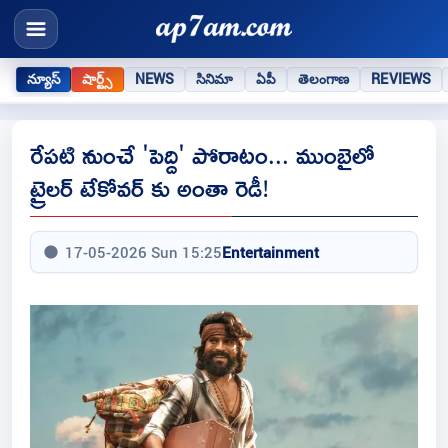
న్యూస్
షార్ట్స్
NEWS
సినిమా
ఏపీ
తెలంగాణ
REVIEWS
రేపటి నుంచే 'పెద్ది' పోరాటం... ముంబైలో
ట్రైలర్ టేకోవర్ కు అంతా రెడీ!
17-05-2026 Sun 15:25
Entertainment