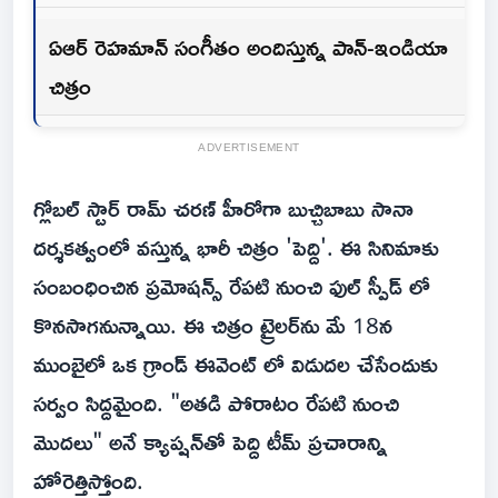
ఏఆర్ రెహమాన్ సంగీతం అందిస్తున్న పాన్-ఇండియా
చిత్రం
ADVERTISEMENT
గ్లోబల్ స్టార్ రామ్ చరణ్ హీరోగా బుచ్చిబాబు సానా
దర్శకత్వంలో వస్తున్న భారీ చిత్రం 'పెద్ది'. ఈ సినిమాకు
సంబంధించిన ప్రమోషన్స్ రేపటి నుంచి ఫుల్ స్పీడ్ లో
కొనసాగనున్నాయి. ఈ చిత్రం ట్రైలర్‌ను మే 18న
ముంబైలో ఒక గ్రాండ్ ఈవెంట్ లో విడుదల చేసేందుకు
సర్వం సిద్దమైంది. "అతడి పోరాటం రేపటి నుంచి
మొదలు" అనే క్యాప్షన్‌తో పెద్ది టీమ్ ప్రచారాన్ని
హోరెత్తిస్తోంది.