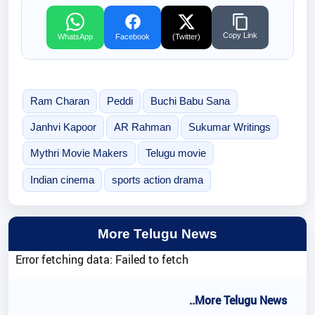
Copy Link
WhatsApp
Facebook
(Twitter)
Ram Charan
Peddi
Buchi Babu Sana
Janhvi Kapoor
AR Rahman
Sukumar Writings
Mythri Movie Makers
Telugu movie
Indian cinema
sports action drama
More Telugu News
Error fetching data: Failed to fetch
..More Telugu News