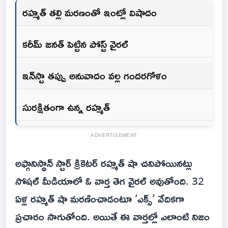
రహ్మత్‌ తల్లి మరణంతో ఇంట్లో విషాదం
కరీమ్ జనత్ పెట్టిన పోస్ట్ వైరల్
ఇన్‌స్టా తప్పు అనువాదం వల్ల గందరగోళం
సురక్షితంగా ఉన్న రహ్మత్‌
ADVERTISEMENT
అఫ్గానిస్థాన్ స్టార్ క్రికెటర్ రహ్మత్ షా చనిపోయినట్లు
సోషల్ మీడియాలో ఓ వార్త తెగ వైరల్ అవుతోంది. 32
ఏళ్ల రహ్మత్ షా మరణించాడంటూ ‘ఎక్స్’ వేదికగా
ప్రచారం సాగుతోంది. అయితే ఈ వార్తల్లో ఎలాంటి నిజం