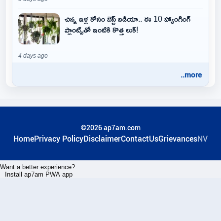
చిన్న ఇళ్ల కోసం బెస్ట్ ఐడియా.. ఈ 10 హ్యాంగింగ్
ప్లాంట్స్‌తో ఇంటికి కొత్త లుక్!
4 days ago
..more
©2026 ap7am.com
Home
Privacy Policy
Disclaimer
ContactUs
Grievances
NV
Want a better experience?
Install ap7am PWA app