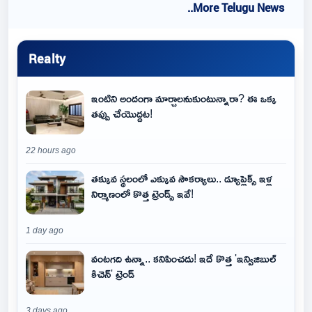
..More Telugu News
Realty
ఇంటిని అందంగా మార్చాలనుకుంటున్నారా? ఈ ఒక్క
తప్పు చేయొద్దట!
22 hours ago
తక్కువ స్థలంలో ఎక్కువ సౌకర్యాలు.. డ్యూప్లెక్స్ ఇళ్ల
నిర్మాణంలో కొత్త ట్రెండ్స్ ఇవే!
1 day ago
వంటగది ఉన్నా.. కనిపించదు! ఇదే కొత్త 'ఇన్విజిబుల్
కిచెన్' ట్రెండ్
3 days ago