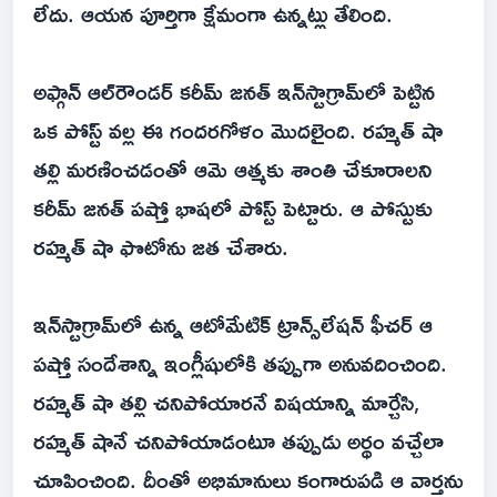
లేదు. ఆయన పూర్తిగా క్షేమంగా ఉన్నట్లు తేలింది.
అఫ్గాన్ ఆల్‌రౌండర్ కరీమ్ జనత్ ఇన్‌స్టాగ్రామ్‌లో పెట్టిన
ఒక పోస్ట్ వల్ల ఈ గందరగోళం మొదలైంది. రహ్మత్ షా
తల్లి మరణించడంతో ఆమె ఆత్మకు శాంతి చేకూరాలని
కరీమ్ జనత్ పష్తో భాషలో పోస్ట్ పెట్టారు. ఆ పోస్టుకు
రహ్మత్ షా ఫొటోను జత చేశారు.
ఇన్‌స్టాగ్రామ్‌లో ఉన్న ఆటోమేటిక్ ట్రాన్స్‌లేషన్ ఫీచర్ ఆ
పష్తో సందేశాన్ని ఇంగ్లీషులోకి తప్పుగా అనువదించింది.
రహ్మత్ షా తల్లి చనిపోయారనే విషయాన్ని మార్చేసి,
రహ్మత్ షానే చనిపోయాడంటూ తప్పుడు అర్థం వచ్చేలా
చూపించింది. దీంతో అభిమానులు కంగారుపడి ఆ వార్తను