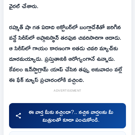
వైరల్ చేశారు.
రహ్మత్ షా గత ఏడాది అక్టోబర్‌లో బంగ్లాదేశ్‌తో జరిగిన
వన్డే సిరీస్‌లో అఫ్గానిస్థాన్ తరఫున చివరిసారిగా ఆడాడు.
ఆ సిరీస్‌లో గాయం కారణంగా అతడు చివరి మ్యాచ్‌కు
దూరమయ్యాడు. ప్రస్తుతానికి ఆరోగ్యంగానే ఉన్నాడు.
కేవలం ఇన్‌స్టాగ్రామ్ యాప్ చేసిన తప్పు అనువాదం వల్లే
ఈ ఫేక్ న్యూస్ ప్రచారంలోకి వచ్చింది.
ADVERTISEMENT
ఈ వార్త మీకు నచ్చిందా?.. నచ్చిన వార్తలను మీ
మిత్రులతో కూడా పంచుకోండి.