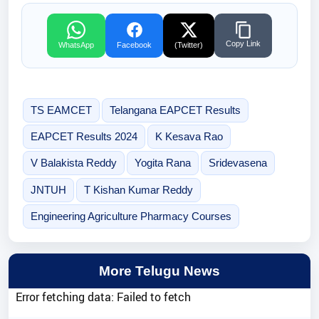
Copy Link
WhatsApp
Facebook
(Twitter)
TS EAMCET
Telangana EAPCET Results
EAPCET Results 2024
K Kesava Rao
V Balakista Reddy
Yogita Rana
Sridevasena
JNTUH
T Kishan Kumar Reddy
Engineering Agriculture Pharmacy Courses
More Telugu News
Error fetching data: Failed to fetch