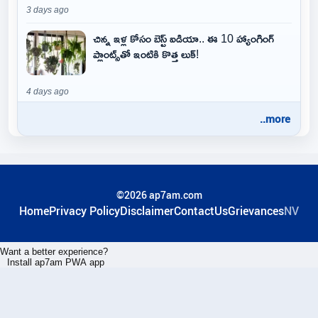
3 days ago
చిన్న ఇళ్ల కోసం బెస్ట్ ఐడియా.. ఈ 10 హ్యాంగింగ్
ప్లాంట్స్‌తో ఇంటికి కొత్త లుక్!
4 days ago
..more
©2026 ap7am.com
Home
Privacy Policy
Disclaimer
ContactUs
Grievances
NV
Want a better experience?
Install ap7am PWA app