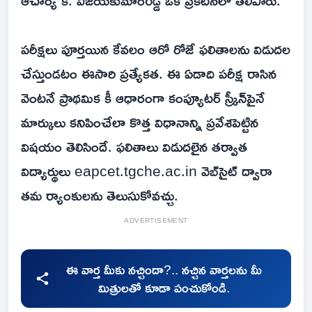
ఆచార్య కె. విజయకుమార్‌రెడ్డి ఒక ప్రకటనలో తెలిపారు.
పరీక్షలు పూర్తయిన కేవలం ఆరో రోజే ఫలితాలను విడుదల
చేస్తుండటం ఈసారి ప్రత్యేకత. ఈ ఏడాది పరీక్ష రాసిన
వెంటనే ప్రాథమిక కీ ఆధారంగా కంప్యూటర్‌ స్క్రీన్‌పైనే
మార్కులు కనిపించేలా కొత్త విధానాన్ని ప్రవేశపెట్టిన
విషయం తెలిసిందే. ఫలితాలు విడుదలైన తర్వాత
విద్యార్థులు eapcet.tgche.ac.in వెబ్‌సైట్‌ ద్వారా
తమ ర్యాంకులను తెలుసుకోవచ్చు.
ADVERTISEMENT
ఈ వార్త మీకు నచ్చిందా?.. నచ్చిన వార్తలను మీ
మిత్రులతో కూడా పంచుకోండి.