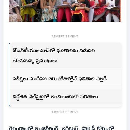
ADVERTISEMENT
జేఎన్‌టీయూ-హెచ్‌లో ఫలితాలను విడుదల
చేయనున్న ప్రముఖులు
పరీక్షలు ముగిసిన ఆరు రోజుల్లోనే ఫలితాల వెల్లడి
నిర్దేశిత వెబ్‌సైట్లలో అందుబాటులో ఫలితాలు
ADVERTISEMENT
తెలంగాణలో ఇంజినీరింగ్, అగ్రికల్చర్, ఫార్మసీ కోర్సుల్లో