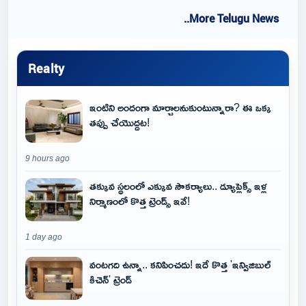
..More Telugu News
Realty
ఇంటిని అందంగా మార్చాలనుకుంటున్నారా? ఈ ఒక్క
తప్పు చేయొద్దట!
9 hours ago
తక్కువ స్థలంలో ఎక్కువ సౌకర్యాలు.. డ్యూప్లెక్స్ ఇళ్ల
నిర్మాణంలో కొత్త ట్రెండ్స్ ఇవే!
1 day ago
వంటగది ఉన్నా.. కనిపించదు! ఇదే కొత్త 'ఇన్విజిబుల్
కిచెన్' ట్రెండ్