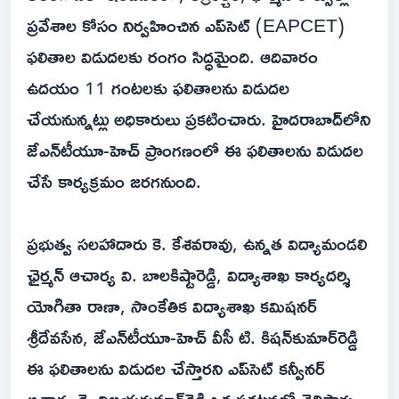
ప్రవేశాల కోసం నిర్వహించిన ఎప్‌సెట్ (EAPCET)
ఫలితాల విడుదలకు రంగం సిద్ధమైంది. ఆదివారం
ఉదయం 11 గంటలకు ఫలితాలను విడుదల
చేయనున్నట్లు అధికారులు ప్రకటించారు. హైదరాబాద్‌లోని
జేఎన్‌టీయూ-హెచ్ ప్రాంగణంలో ఈ ఫలితాలను విడుదల
చేసే కార్యక్రమం జరగనుంది.
ప్రభుత్వ సలహాదారు కె. కేశవరావు, ఉన్నత విద్యామండలి
ఛైర్మన్‌ ఆచార్య వి. బాలకిష్టారెడ్డి, విద్యాశాఖ కార్యదర్శి
యోగితా రాణా, సాంకేతిక విద్యాశాఖ కమిషనర్‌
శ్రీదేవసేన, జేఎన్‌టీయూ-హెచ్‌ వీసీ టి. కిషన్‌కుమార్‌రెడ్డి
ఈ ఫలితాలను విడుదల చేస్తారని ఎప్‌సెట్ కన్వీనర్‌