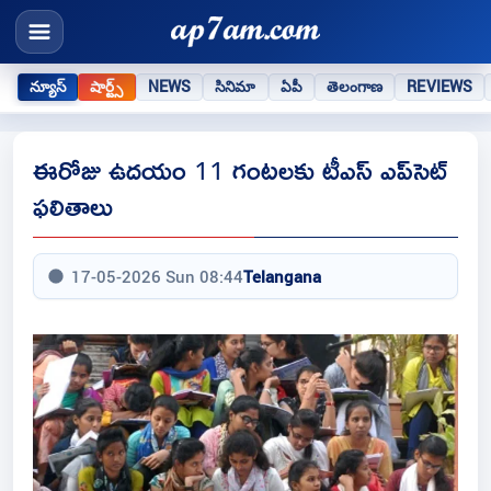
న్యూస్
షార్ట్స్
NEWS
సినిమా
ఏపీ
తెలంగాణ
REVIEWS
ఈరోజు ఉదయం 11 గంటలకు టీఎస్ ఎప్‌సెట్
ఫలితాలు
17-05-2026 Sun 08:44
Telangana