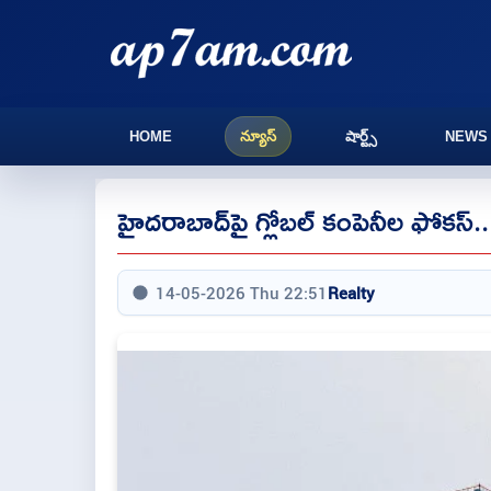
HOME
న్యూస్
షార్ట్స్
NEWS
హైదరాబాద్‌పై గ్లోబల్ కంపెనీల ఫోకస్..
14-05-2026 Thu 22:51
Realty