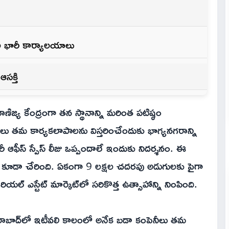
్థల భారీ కార్యాలయాలు
సక్తి
ిజ్య కేంద్రంగా తన స్థానాన్ని మరింత పటిష్ఠం
జాలు తమ కార్యకలాపాలను విస్తరించేందుకు భాగ్యనగరాన్ని
ఆఫీస్ స్పేస్ లీజు ఒప్పందాలే ఇందుకు నిదర్శనం. ఈ
ర్ కూడా చేరింది. ఏకంగా 9 లక్షల చదరపు అడుగులకు పైగా
ియల్ ఎస్టేట్ మార్కెట్‌లో సరికొత్త ఉత్సాహాన్ని నింపింది.
ైదరాబాద్‌లో ఇటీవలి కాలంలో అనేక బడా కంపెనీలు తమ