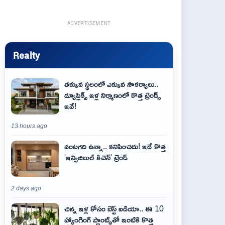
ADVERTISEMENT
Realty
తక్కువ స్థలంలో ఎక్కువ సౌకర్యాలు..
డ్యూప్లెక్స్ ఇళ్ల నిర్మాణంలో కొత్త ట్రెండ్స్
ఇవే!
13 hours ago
వంటగది ఉన్నా.. కనిపించదు! ఇదే కొత్త
'ఇన్విజిబుల్ కిచెన్' ట్రెండ్
2 days ago
చిన్న ఇళ్ల కోసం బెస్ట్ ఐడియా.. ఈ 10
హ్యాంగింగ్ ప్లాంట్స్‌తో ఇంటికి కొత్త