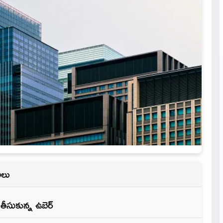
ీలు
తీసుకున్న ఉబెర్