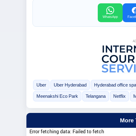
WhatsApp
Face
A
Uber
Uber Hyderabad
Hyderabad office sp
Meenakshi Eco Park
Telangana
Netflix
M
More
Error fetching data: Failed to fetch