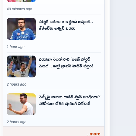
49 minutes ago
హార్దిక్ బదులు ఆ ఇద్దరినీ ఇవ్వండి..
కేకేఆర్‌కు అశ్విన్ షరతు
1 hour ago
వరుసగా రెండోసారి 'అలన్ బోర్డర్
మెడల్'.. మళ్లీ ట్రావిస్ హెడ్‌కే పట్టం!
2 hours ago
మెస్సీపై బాంబు దాడికి ప్లాన్‌ జరిగిందా?
పోలీసుల చేతికి షాకింగ్‌ నివేదిక!
2 hours ago
..more