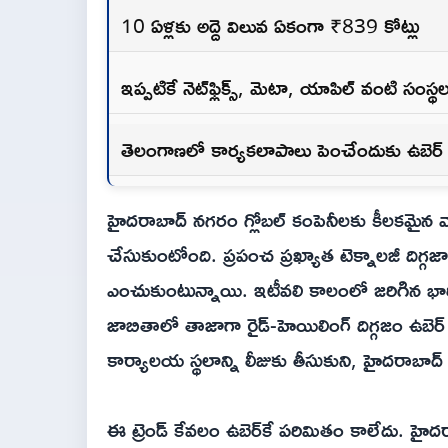
10 ఏళ్లకు అద్దె విలువ ఏకంగా ₹839 కోట్లు
ఇప్పటికే నెట్‌ఫ్లిక్స్, మెటా, యాపిల్ వంటి సంస
తెలంగాణలో కార్యకలాపాలు పెంచేందుకు ఉబెర్ ఆ
హైదరాబాద్ నగరం గ్లోబల్ కంపెనీలకు కీలకమైన వాణ
చేసుకుంటోంది. ప్రపంచ ప్రఖ్యాత టెక్నాలజీ దిగ్గ
ఎంచుకుంటున్నాయి. ఇటీవలి కాలంలో జరిగిన భారీ 
జాబితాలో తాజాగా రైడ్-హెయిలింగ్ దిగ్గజం ఉబె
కార్యాలయ స్థలాన్ని లీజుకు తీసుకుని, హైదరాబాద్ ర
ఈ ట్రెండ్ కేవలం ఉబెర్‌కే పరిమితం కాలేదు. హ