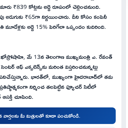
మారు ₹839 కోట్లను అద్దె రూపంలో చెల్లించనుంది.
రపు అడుగుకు ₹65గా నిర్ణయించారు. దీని కోసం కంపెనీ
ప్రతి మూడేళ్లకు అద్దె 15% పెరిగేలా ఒప్పందం కుదిరింది.
ా ఖోస్రోషాహి, మే 13న తెలంగాణ ముఖ్యమంత్రి ఎ. రేవంత్
టర్ ఆఫ్ ఎక్సలెన్స్‌ను మరింత విస్తరించనున్నట్లు
 పనిచేస్తున్నారు. భారత్‌లో, ముఖ్యంగా హైదరాబాద్‌లో తమ
ిష్ఠాత్మకంగా నిర్మించ తలపెట్టిన ఫ్యూచర్ సిటీలో
్ ఆసక్తి చూపింది.
చిన వార్తలను మీ మిత్రులతో కూడా పంచుకోండి.