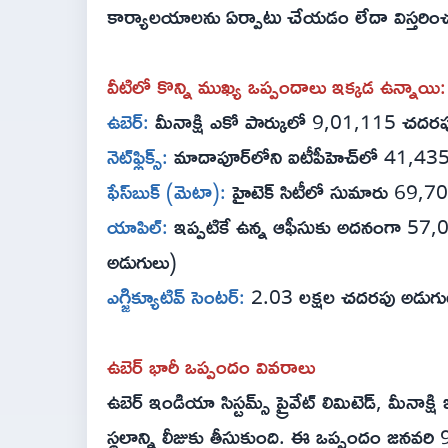
కార్యాలయాలను ఏర్పాటు చేయడం లేదా విస్తరి
వీటిలో కొన్ని ముఖ్య ఒప్పందాలు ఇక్కడ ఉన్నాయి:
ఉబెర్:
మీనాక్షి ఎకో పార్కులో 9,01,115 చదరప
నెట్‌ఫ్లిక్స్:
మాదాపూర్‌లోని ఐటీపీహెచ్‌లో 41,4
ఫేస్‌బుక్ (మెటా):
హైటెక్ సిటీలో సుమారు 69,
యాపిల్:
ఇప్పటికే ఉన్న ఆఫీసుకు అదనంగా 57,
అడుగులు)
ఎగ్జిక్యూటివ్ సెంటర్:
2.03 లక్షల చదరపు అడుగు
ఉబెర్ భారీ ఒప్పందం వివరాలు
ఉబెర్ ఇండియా సిస్టమ్స్ ప్రైవేట్ లిమిటెడ్, మీనాక్షి ఇ
స్థలాన్ని లీజుకు తీసుకుంది. ఈ ఒప్పందం జనవ