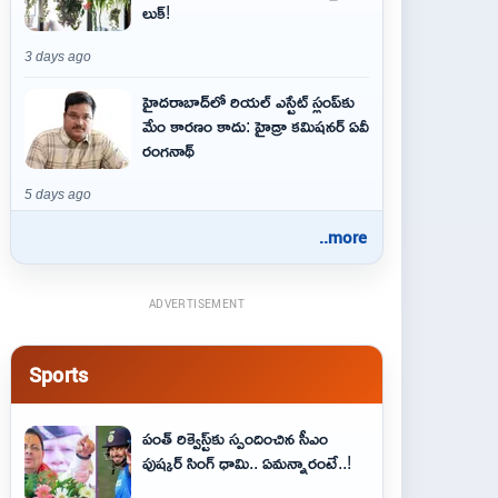
లుక్!
3 days ago
హైదరాబాద్‌లో రియల్ ఎస్టేట్ స్లంప్‌కు
మేం కారణం కాదు: హైడ్రా కమిషనర్ ఏవీ
రంగనాథ్
5 days ago
..more
ADVERTISEMENT
Sports
పంత్ రిక్వెస్ట్‌కు స్పందించిన సీఎం
పుష్కర్ సింగ్ ధామి.. ఏమ‌న్నారంటే..!