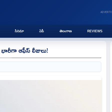
ADVERT
సినిమా
ఏపీ
తెలంగాణ
REVIEWS
 భారీగా ఆఫీస్ లీజులు!