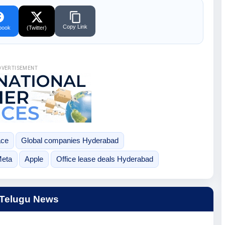
Copy Link
book
(Twitter)
DVERTISEMENT
ace
Global companies Hyderabad
eta
Apple
Office lease deals Hyderabad
 Telugu News