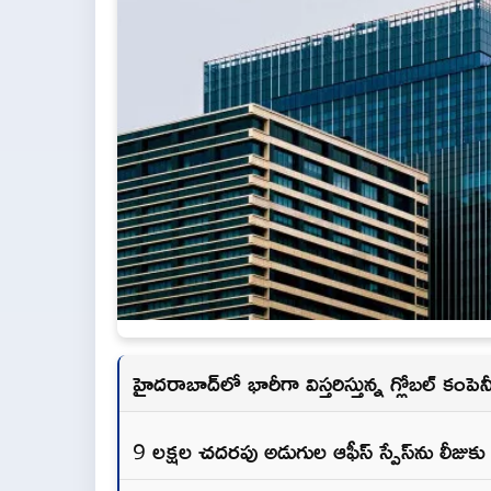
హైదరాబాద్‌లో భారీగా విస్తరిస్తున్న గ్లోబల్ కంపెన
9 లక్షల చదరపు అడుగుల ఆఫీస్ స్పేస్‌ను లీజుకు 