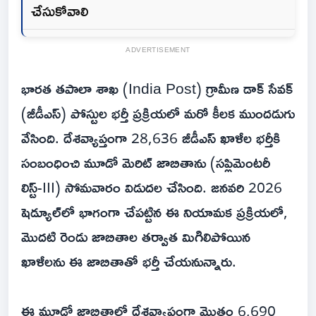
చేసుకోవాలి
ADVERTISEMENT
భారత తపాలా శాఖ (India Post) గ్రామీణ డాక్ సేవక్
(జీడీఎస్) పోస్టుల భర్తీ ప్రక్రియలో మరో కీలక ముందడుగు
వేసింది. దేశవ్యాప్తంగా 28,636 జీడీఎస్ ఖాళీల భర్తీకి
సంబంధించి మూడో మెరిట్ జాబితాను (సప్లిమెంటరీ
లిస్ట్-III) సోమవారం విడుదల చేసింది. జనవరి 2026
షెడ్యూల్‌లో భాగంగా చేపట్టిన ఈ నియామక ప్రక్రియలో,
మొదటి రెండు జాబితాల తర్వాత మిగిలిపోయిన
ఖాళీలను ఈ జాబితాతో భర్తీ చేయనున్నారు.
ఈ మూడో జాబితాలో దేశవ్యాప్తంగా మొత్తం 6,690