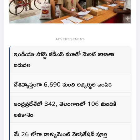
ADVERTISEMENT
ఇండియా పోస్ట్ జీడీఎస్ మూడో మెరిట్ జాబితా
విడుదల
దేశవ్యాప్తంగా 6,690 మంది అభ్యర్థుల ఎంపిక
ఆంధ్రప్రదేశ్‌లో 342, తెలంగాణలో 106 మందికి
అవకాశం
మే 26 లోగా డాక్యుమెంట్ వెరిఫికేషన్ పూర్తి