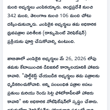
మంది అభ్యర్థులు ఎంపికయ్యారు. ఆంధ్రప్రదేశ్ నుంచి
342 మంది, తెలంగాణ నుంచి 106 మంది చోటు
దక్కించుకున్నారు. ఎంపికైన అభ్యర్థులు తమ అధికారిక
ధ్రువపత్రాల పరిశీలన (డాక్యుమెంట్ వెరిఫికేషన్)
ప్రక్రియను పూర్తి చేసుకోవాల్సి ఉంటుంది.
జాబితాలో ఎంపికైన అభ్యర్థులు మే 26, 2026 లోపు
తమకు కేటాయించిన డివిజనల్ కార్యాలయానికి హాజరు
కావాలి. "షార్ట్‌లిస్ట్ చేయబడిన అభ్యర్థులు తమ పత్రాలను
ధృవీకరించుకోవాలి. అన్ని సంబంధిత పత్రాల అసలు
ప్రతులు మరియు రెండు సెట్ల ఫోటోకాపీలతో హాజరు
కావాలి" అని అధికారిక నోటిఫికేషన్‌లో స్పష్టం చేశారు.
గడువులోగా వెరిఫికేషన్‌కు హాజరుకాని పక్షంలో వారి