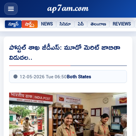
న్యూస్
షార్ట్స్
NEWS
సినిమా
ఏపీ
తెలంగాణ
REVIEWS
పోస్టల్ శాఖ జీడీఎస్: మూడో మెరిట్ జాబితా
విడుదల..
12-05-2026 Tue 06:50
Both States