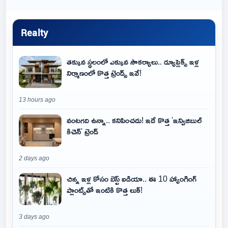
Realty
తక్కువ స్థలంలో ఎక్కువ సౌకర్యాలు.. డ్యూప్లెక్స్ ఇళ్ల
నిర్మాణంలో కొత్త ట్రెండ్స్ ఇవే!
13 hours ago
వంటగది ఉన్నా.. కనిపించదు! ఇదే కొత్త 'ఇన్విజిబుల్
కిచెన్' ట్రెండ్
2 days ago
చిన్న ఇళ్ల కోసం బెస్ట్ ఐడియా.. ఈ 10 హ్యాంగింగ్
ప్లాంట్స్‌తో ఇంటికి కొత్త లుక్!
3 days ago