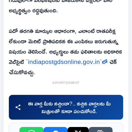
అభ్యర్థిత్వం రద్దవుతుంది.
పదో తరగతి మార్కుల ఆధారంగా, ఎలాంటి రాతపరీక్ష
లేకుండా మెరిట్ ప్రాతిపదికన ఈ ఎంపికలు జరుగుతున్న
విషయం తెలిసిందే. అభ్యర్థులు తమ ఫలితాలను అధికారిక
వెబ్‌సైట్ `
indiapostgdsonline.gov.in`లో
చెక్
చేసుకోవచ్చు.
ADVERTISEMENT
ఈ వార్త మీకు నచ్చిందా?.. నచ్చిన వార్తలను మీ
మిత్రులతో కూడా పంచుకోండి.