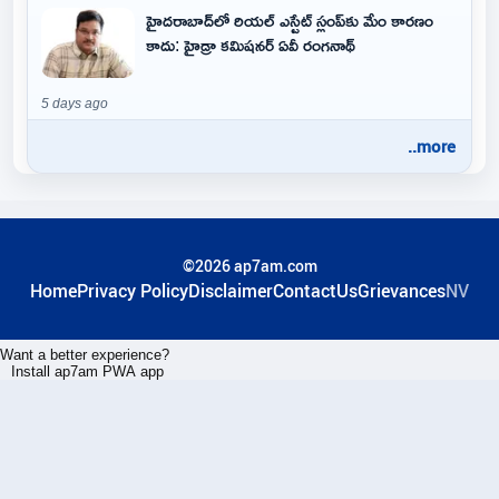
హైదరాబాద్‌లో రియల్ ఎస్టేట్ స్లంప్‌కు మేం కారణం
కాదు: హైడ్రా కమిషనర్ ఏవీ రంగనాథ్
5 days ago
..more
©2026 ap7am.com
Home
Privacy Policy
Disclaimer
ContactUs
Grievances
NV
Want a better experience?
Install ap7am PWA app