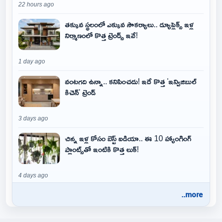
22 hours ago
తక్కువ స్థలంలో ఎక్కువ సౌకర్యాలు.. డ్యూప్లెక్స్ ఇళ్ల
నిర్మాణంలో కొత్త ట్రెండ్స్ ఇవే!
1 day ago
వంటగది ఉన్నా.. కనిపించదు! ఇదే కొత్త 'ఇన్విజిబుల్
కిచెన్' ట్రెండ్
3 days ago
చిన్న ఇళ్ల కోసం బెస్ట్ ఐడియా.. ఈ 10 హ్యాంగింగ్
ప్లాంట్స్‌తో ఇంటికి కొత్త లుక్!
4 days ago
..more