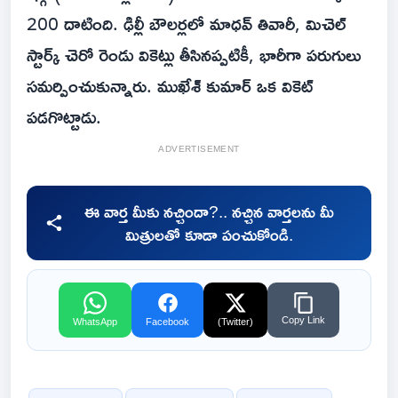
200 దాటింది. ఢిల్లీ బౌలర్లలో మాధవ్ తివారీ, మిచెల్
స్టార్క్ చెరో రెండు వికెట్లు తీసినప్పటికీ, భారీగా పరుగులు
సమర్పించుకున్నారు. ముఖేశ్ కుమార్ ఒక వికెట్
పడగొట్టాడు.
ADVERTISEMENT
ఈ వార్త మీకు నచ్చిందా?.. నచ్చిన వార్తలను మీ
మిత్రులతో కూడా పంచుకోండి.
Copy Link
WhatsApp
Facebook
(Twitter)