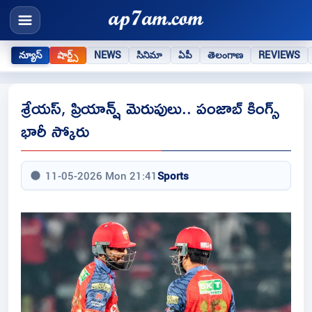
న్యూస్
షార్ట్స్
NEWS
సినిమా
ఏపీ
తెలంగాణ
REVIEWS
శ్రేయస్, ప్రియాన్ష్ మెరుపులు.. పంజాబ్ కింగ్స్
భారీ స్కోరు
11-05-2026 Mon 21:41
Sports