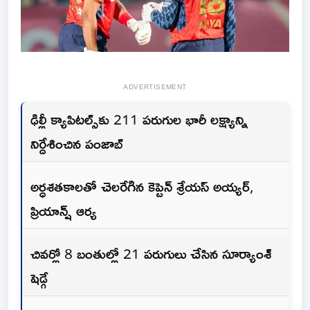
ADVERTISEMENT
ఢిల్లీ క్యాపిటల్స్‌కు 211 పరుగుల భారీ లక్ష్యాన్ని
నిర్దేశించిన పంజాబ్
అర్ధశతకాలతో చెలరేగిన కెప్టెన్ శ్రేయస్ అయ్యర్,
ప్రియాన్ష్ ఆర్య
చివర్లో 8 బంతుల్లో 21 పరుగులు చేసిన సూర్యాంశ్
షెడ్గే