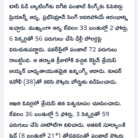
టాస్ ఓడి బ్యాటింగ్‌కు దిగిన పంజాబ్ కింగ్స్‌కు ఓపెనర్లు
ప్రియాన్ష్ ఆర్య, ప్రభ్‌సిమ్రాన్ సింగ్ అదిరిపోయే ఆరంభాన్ని
ఇచ్చారు. ముఖ్యంగా ఆర్య కేవలం 33 బంతుల్లో 2 ఫోర్లు,
6 సిక్సర్లతో 56 పరుగులు చేసి ఢిల్లీ బౌలర్లపై
విరుచుకుపడ్డాడు. పవర్‌ప్లేలో పంజాబ్ 72 పరుగులు
రాబట్టింది. ఆ తర్వాత క్రీజులోకి వచ్చిన కెప్టెన్ శ్రేయస్
అయ్యర్ బాధ్యతాయుతమైన ఇన్నింగ్స్ ఆడాడు. కూపర్
కనోలీ (38)తో కలిసి స్కోరు బోర్డును నడిపించాడు.
ఆఖరి ఓవర్లలో శ్రేయస్ తన విశ్వరూపం చూపించాడు.
కేవలం 36 బంతుల్లో 5 ఫోర్లు, 3 సిక్సర్లతో 59
పరుగులు చేసి నాటౌట్‌గా నిలిచాడు. అతనికి సూర్యాంశ్
షెడ్గే (8 బంతుల్లో 21*) తోడవడంతో పంజాబ్ స్కోరు