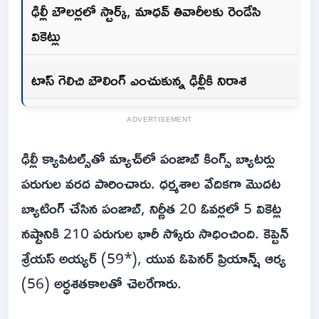
ఢిల్లీ బౌలర్లలో స్టార్క్, మాధవ్ తివారీలకు రెండేసి
వికెట్లు
టాస్ గెలిచి బౌలింగ్ ఎంచుకున్న ఢిల్లీకి నిరాశ
ADVERTISEMENT
ఢిల్లీ క్యాపిటల్స్‌తో మ్యాచ్‌లో పంజాబ్ కింగ్స్ బ్యాటర్లు
పరుగుల వరద పారించారు. ధర్మశాల వేదికగా మొదట
బ్యాటింగ్ చేసిన పంజాబ్, నిర్ణీత 20 ఓవర్లలో 5 వికెట్ల
నష్టానికి 210 పరుగుల భారీ స్కోరు సాధించింది. కెప్టెన్
శ్రేయస్ అయ్యర్ (59*), యువ ఓపెనర్ ప్రియాన్ష్ ఆర్య
(56) అర్ధశతకాలతో చెలరేగారు.