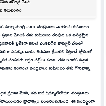
పిన నరేంద్ర మోదీ
ంబ అనుబంధం
మోదీకి ముఖ్యమంత్రి నారా చంద్రబాబు నాయుడు కుటుంబం
గా ప్రధాని మోదీకి తమ కుటుంబం తరఫున ఒక విశిష్టమైన
వానికి ప్రతీకగా నిలిచే వెంకటగిరి జామ్దానీ నేతతో
ానుకగా సమర్పించారు. తిరుమల శ్రీవారిని కీర్తించే శ్లోకంతో
స్కృతిక సంపదకు అద్దం పట్టేలా ఉంది. తమ ఇంటికి వచ్చిన
ంచే కానుకను అందించి చంద్రబాబు కుటుంబం తమ గౌరవాన్ని
ిన ప్రధాని మోదీ, తన బిజీ షెడ్యూల్‌లోనూ చంద్రబాబు
కేటాయించడం ప్రాధాన్యం సంతరించుకుంది. ఈ సందర్భంగా