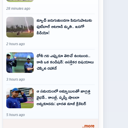
28 minutes ago
మ్యాచ్ జరుగుతుండగా పిడుగుపాటుకు
ఫుట్‌బాల్ ఆటగాడి మృతి.. ఇదిగో
వీడియో!
2 hours ago
ధోనీ గది ఎప్పుడూ తెరిచే ఉంటుంది..
కానీ ఒక కండిషన్: ఆసక్తికర విషయాలు
చెప్పిన రహానే
3 hours ago
ఆ స‌మ‌యంలో అమ్మాయిల‌తో జాగ్ర‌త్త‌
వైభ‌వ్‌.. కాంబ్లీ, పృథ్వీ షాలలా
అవ్వ‌కూడ‌దు: భార‌త మాజీ క్రికెట‌ర్‌
5 hours ago
..more