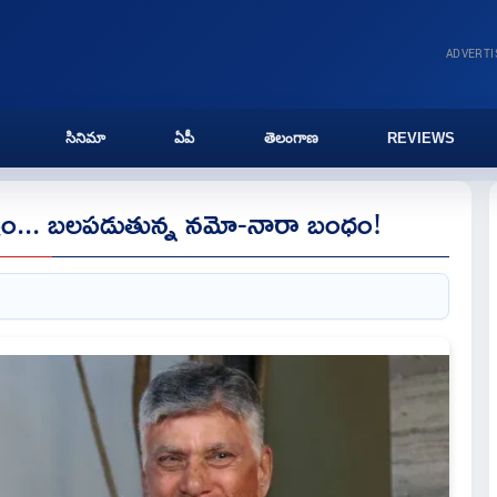
ADVERT
సినిమా
ఏపీ
తెలంగాణ
REVIEWS
 చిత్రం... బలపడుతున్న నమో-నారా బంధం!