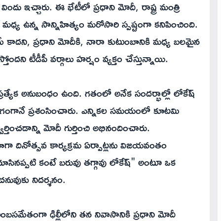
ిందు ఇచ్చారు. ఈ భేటీలో ప్రధాని మోదీ, రాష్ట్ర మంత్రి
ధ్య ఉన్న సాన్నిహిత్యం మరోసారి స్పష్టంగా కనిపించింది.
ే కాదని, ప్రధాని మోదీకి, నారా కుటుంబానికి మధ్య బలమైన
ని టీడీపీ వర్గాలు హర్షం వ్యక్తం చేస్తున్నాయి.
్రత్యేక అనుబంధం ఉంది. గతంలో అనేక సందర్భాల్లో లోకేష్
రంగంగానే ప్రశంసించారు. ఎన్నికల సమయంలో కూటమి
్తించడాన్ని మోదీ గుర్తించి అభినందించారు.
 దినోత్సవ కార్యక్రమ ఏర్పాట్లను విజయవంతం
ూసినప్పటి కంటే బరువు తగ్గావు లోకేష్" అంటూ ఒక
చనువుకు నిదర్శనం.
మేతంగా ఢిల్లీలోని తన నివాసానికి ప్రధాని మోదీ