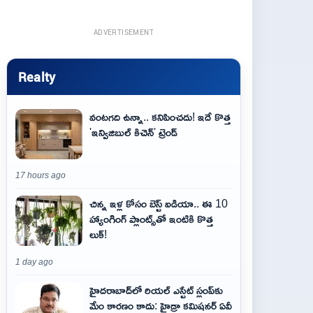
ADVERTISEMENT
Realty
వంటగది ఉన్నా.. కనిపించదు! ఇదే కొత్త
'ఇన్విజిబుల్ కిచెన్' ట్రెండ్
17 hours ago
చిన్న ఇళ్ల కోసం బెస్ట్ ఐడియా.. ఈ 10
హ్యాంగింగ్ ప్లాంట్స్‌తో ఇంటికి కొత్త
లుక్!
1 day ago
హైదరాబాద్‌లో రియల్ ఎస్టేట్ స్లంప్‌కు
మేం కారణం కాదు: హైడ్రా కమిషనర్ ఏవీ