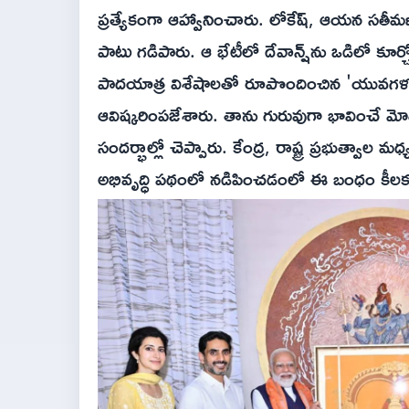
ప్రత్యేకంగా ఆహ్వానించారు. లోకేష్, ఆయన సతీమణి
పాటు గడిపారు. ఆ భేటీలో దేవాన్ష్‌ను ఒడిలో కూర్చ
పాదయాత్ర విశేషాలతో రూపొందించిన 'యువగళం' క
ఆవిష్కరింపజేశారు. తాను గురువుగా భావించే మో
సందర్భాల్లో చెప్పారు. కేంద్ర, రాష్ట్ర ప్రభుత్వాల
అభివృద్ధి పథంలో నడిపించడంలో ఈ బంధం కీల