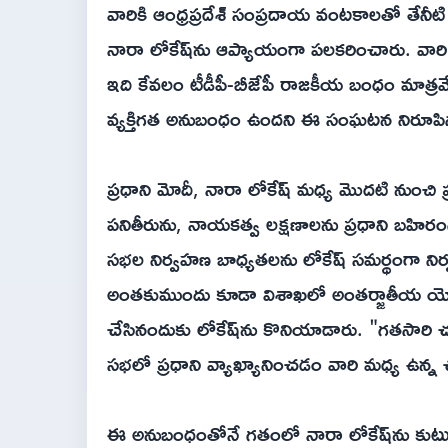
వారికి ఆంధ్రప్రదేశ్ సంప్రదాయ వంటకాలతో తేనీటి వ
నారా లోకేష్‌ను ఆప్యాయంగా పలకరించారు. వారి మ
ఇది కేవలం టీడీపీ-బీజేపీ రాజకీయ బంధం మాత్రమ
వ్యక్తిగత అనుబంధం ఉందని ఈ సంఘటన నిరూపిస్తోంద
ప్రధాని మోదీ, నారా లోకేష్ మధ్య మొదటి నుంచి ప
పనితీరును, నాయకత్వ లక్షణాలను ప్రధాని బహి
సభల నిర్వహణ బాధ్యతలను లోకేష్ సమర్థంగా నిర్వర
అంతకుముందు కూడా విశాఖలో అంతర్జాతీయ యోగా
చేసినందుకు లోకేష్‌ను కొనియాడారు. "గతసారి చ
సభలో ప్రధాని వ్యాఖ్యానించడం వారి మధ్య ఉన్న 
ఈ అనుబంధంతోనే గతంలో నారా లోకేష్‌ను కుటుంబస