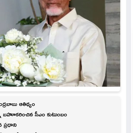
ద్రబాబు ఆతిథ్యం
్రాన్ని బహూకరించిన సీఎం కుటుంబం
 ప్రధాని