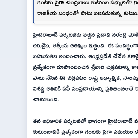
గంటకు పైగా చంద్రబాబు కుటుంబ సభ్యులతో గడి
రాజకీయ బంధంతో పాటు బలపడుతున్న కుటు
హైదరాబాద్ పర్యటనకు వచ్చిన ప్రధాని నరేంద్ర 
అరుదైన, ఆత్మీయ ఆతిథ్యం ఇచ్చింది. ఈ సందర్భం
బహుమతిని అందించారు. ఆంధ్రప్రదేశ్ చేనేత కళావైభ
ప్రత్యేకంగా రూపొందించిన శ్రీవారి చిత్రపటాన్ని క
పాటు నేసిన ఈ చిత్రపటం రాష్ట్ర ఆధ్యాత్మిక, సాం
విశిష్ట అతిథికి ఏపీ సంప్రదాయాన్ని ప్రతిబింబి
చాటుకుంది.
తన అధికారిక పర్యటనలో భాగంగా హైదరాబాద్ వచ్చ
కుటుంబానికి ప్రత్యేకంగా గంటకు పైగా సమయం 