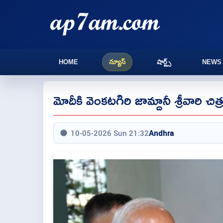
HOME
న్యూస్
షార్ట్స్
NEWS
మోదీకి వెంకటగిరి జామ్దానీ శ్రీవారి
10-05-2026 Sun 21:32
Andhra