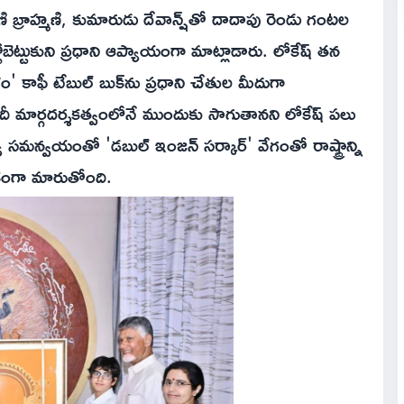
 బ్రాహ్మణి, కుమారుడు దేవాన్ష్‌తో దాదాపు రెండు గంటల
ోబెట్టుకుని ప్రధాని ఆప్యాయంగా మాట్లాడారు. లోకేష్ తన
ాఫీ టేబుల్ బుక్‌ను ప్రధాని చేతుల మీదుగా
దీ మార్గదర్శకత్వంలోనే ముందుకు సాగుతానని లోకేష్ పలు
 మధ్య సమన్వయంతో 'డబుల్ ఇంజన్ సర్కార్' వేగంతో రాష్ట్రాన్ని
కంగా మారుతోంది.