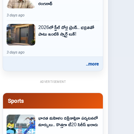
రంగనాథ్
3 days ago
2026లో స్టీల్ డోర్ల ట్రెండ్.. భద్రతతో
పాటు ఇంటికి స్మార్ట్ లుక్!
3 days ago
..more
ADVERTISEMENT
Sports
భారత మహిళల దక్షిణాఫ్రికా పర్యటనలో
మార్పులు.. కొత్తగా టీ20 సిరీస్ ఖరారు