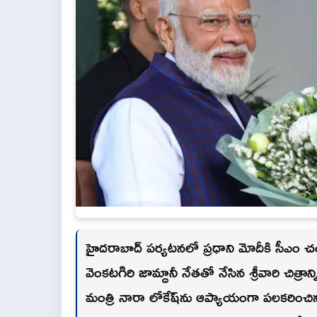
హైదరాబాద్ పర్యటనలో ప్రధాని మోదీకి సీఎం చం
వెంకటగిరి జామ్దానీ నేతతో నేసిన శ్రీవారి చిత
మంత్రి నారా లోకేష్‌ను ఆప్యాయంగా పలకరించిన