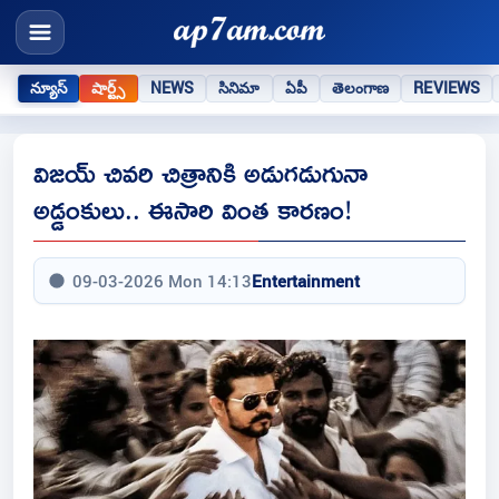
న్యూస్
షార్ట్స్
NEWS
సినిమా
ఏపీ
తెలంగాణ
REVIEWS
విజయ్ చివరి చిత్రానికి అడుగడుగునా
అడ్డంకులు.. ఈసారి వింత కారణం!
09-03-2026 Mon 14:13
Entertainment