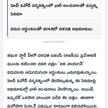
హెచ్ వినోద్ దర్శకత్వంలో భారీ అంచనాలతో వస్తున్న
సినిమా
వరుస అడ్డంకులతో నిరాశలో దళపతి అభిమానులు
ADVERTISEMENT
తమిళ స్టార్ హీరో దళపతి విజయ్ రాజకీయ ప్రవేశానికి
ముందు నటించిన చివరి చిత్రం 'జన నాయగన్'
విడుదలకు అడుగడుగునా అడ్డంకులు ఎదురవుతున్నాయి.
హెచ్ వినోద్ దర్శకత్వంలో తెరకెక్కుతున్న ఈ సినిమాపై
అభిమానుల్లో భారీ అంచనాలు నెలకొన్నాయి. అయితే,
ఇప్పటికే ఒకసారి వాయిదా పడిన ఈ చిత్రం, తాజాగా
మరోసారి సెన్సార్ సమస్యల కారణంగా నిలిచిపోయింది.