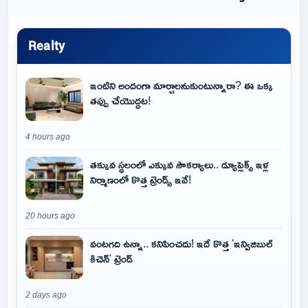
Realty
ఇంటిని అందంగా మార్చాలనుకుంటున్నారా? ఈ ఒక్క
తప్పు చేయొద్దట!
4 hours ago
తక్కువ స్థలంలో ఎక్కువ సౌకర్యాలు.. డ్యూప్లెక్స్ ఇళ్ల
నిర్మాణంలో కొత్త ట్రెండ్స్ ఇవే!
20 hours ago
వంటగది ఉన్నా.. కనిపించదు! ఇదే కొత్త 'ఇన్విజిబుల్
కిచెన్' ట్రెండ్
2 days ago