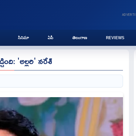
ADVERT
సినిమా
ఏపీ
తెలంగాణ
REVIEWS
ంది: 'అల్లరి' నరేశ్