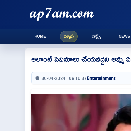
HOME
న్యూస్
షార్ట్స్
NEWS
అలాంటి సినిమాలు చేయవద్దని అమ్మ ఏడ్చి
30-04-2024 Tue 10:37
Entertainment