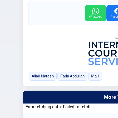
WhatsApp
Face
A
Allari Naresh
Faria Abdullah
Malli
More
Error fetching data: Failed to fetch