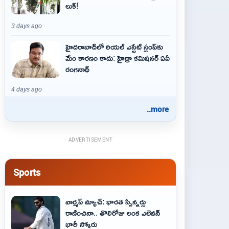
లుక్!
3 days ago
హైదరాబాద్‌లో రియల్ ఎస్టేట్ స్లంప్‌కు
మేం కారణం కాదు: హైడ్రా కమిషనర్ ఏవీ
రంగనాథ్
4 days ago
..more
ADVERTISEMENT
Sports
వార్మప్ మ్యాచ్: భారత స్పిన్నర్లు
రాణించినా.. తొలిరోజు లంక ఎలెవన్
భారీ స్కోరు