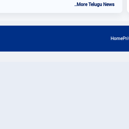
..More Telugu News
Home
Pri