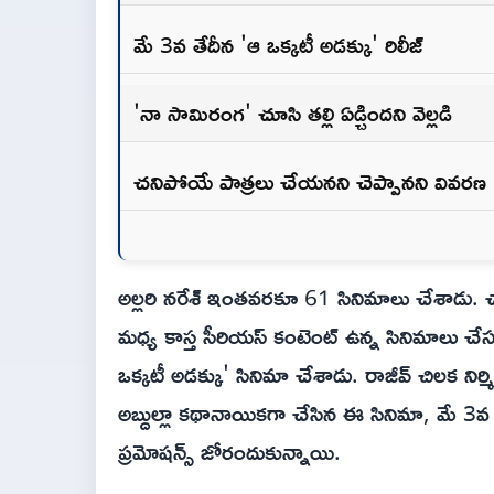
మే 3వ తేదీన 'ఆ ఒక్కటీ అడక్కు' రిలీజ్
'నా సామిరంగ' చూసి తల్లి ఏడ్చిందని వెల్లడి
చనిపోయే పాత్రలు చేయనని చెప్పానని వివ
అల్లరి నరేశ్ ఇంతవరకూ 61 సినిమాలు చేశాడు.
మధ్య కాస్త సీరియస్ కంటెంట్ ఉన్న సినిమాలు చేస్త
ఒక్కటీ అడక్కు' సినిమా చేశాడు. రాజీవ్ చిలక ని
అబ్దుల్లా కథానాయికగా చేసిన ఈ సినిమా, మే 3వ
ప్రమోషన్స్ జోరందుకున్నాయి.