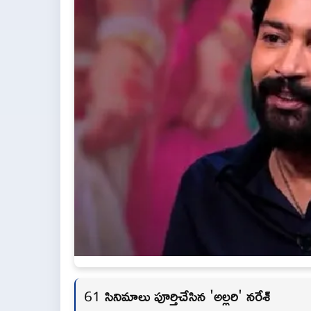
61 సినిమాలు పూర్తిచేసిన 'అల్లరి' నరేశ్