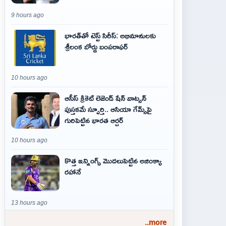
9 hours ago
భారత్‌తో టెస్ట్ సిరీస్: అభిమానులకు
శ్రీలంక బోర్డు బంపరాఫర్
10 hours ago
ఆసీస్ క్రికెట్ లెజెండ్ షేన్ వాట్సన్
పుస్తకమే స్ఫూర్తి.. ఆసియా గేమ్స్‌పై
గురిపెట్టిన భారత ఆర్చర్
10 hours ago
కొత్త ఇన్నింగ్స్ మొదలుపెట్టిన అజింక్యా
రహానే
13 hours ago
..more