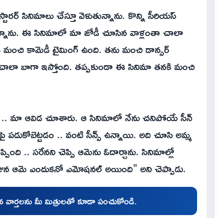
టారర్ సినిమాలు చేస్తూ వెళుతున్నాను. కొన్ని సీరియస్
తున్నాను. ఈ సినిమాలో మా జోడీ చూసిన వాళ్లంతా చాలా
యాకి మంచి కామెడీ టైమింగ్ ఉంది. తను మంచి డాన్సర్
ూడా చాలా బాగా ఇస్తోంది. తప్పకుండా ఈ సినిమా తనకి మంచి
ా .. మా ఆవిడ చూశారు. ఆ సినిమాలో నేను చనిపోయే సీన్
డుకోబెట్టడం .. వంటి సీన్స్ ఉన్నాయి. అది చూసి అమ్మ
పింది .. సరేనని చెప్పి ఆమెను ఓదార్చాను. సినిమాల్లో
జున ఆమె ఎందుకనో ఎమోషనల్ అయింది" అని చెప్పాడు.
చిన వార్తలను మీ మిత్రులతో కూడా పంచుకోండి.