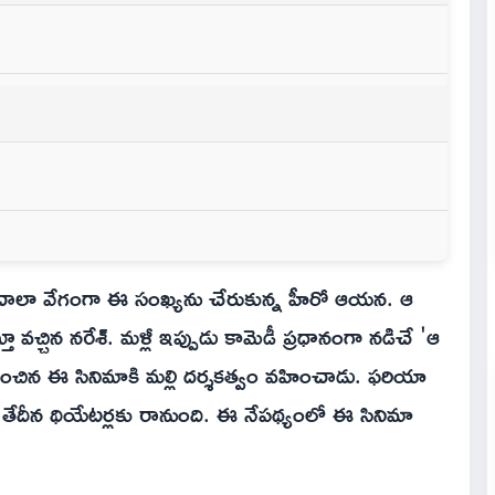
రణ
 చాలా వేగంగా ఈ సంఖ్యను చేరుకున్న హీరో ఆయన. ఆ
ూ వచ్చిన నరేశ్. మళ్లీ ఇప్పుడు కామెడీ ప్రధానంగా నడిచే 'ఆ
ర్మించిన ఈ సినిమాకి మల్లి దర్శకత్వం వహించాడు. ఫరియా
 తేదీన థియేటర్లకు రానుంది. ఈ నేపథ్యంలో ఈ సినిమా