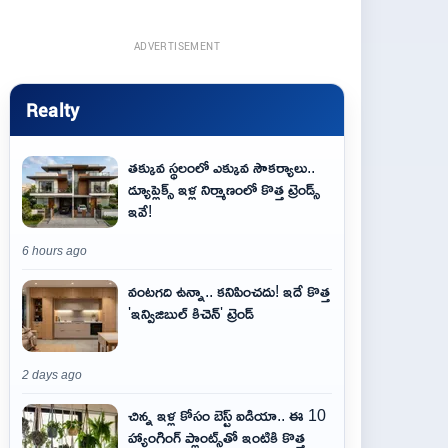
ADVERTISEMENT
Realty
తక్కువ స్థలంలో ఎక్కువ సౌకర్యాలు..
డ్యూప్లెక్స్ ఇళ్ల నిర్మాణంలో కొత్త ట్రెండ్స్
ఇవే!
6 hours ago
వంటగది ఉన్నా.. కనిపించదు! ఇదే కొత్త
'ఇన్విజిబుల్ కిచెన్' ట్రెండ్
2 days ago
చిన్న ఇళ్ల కోసం బెస్ట్ ఐడియా.. ఈ 10
హ్యాంగింగ్ ప్లాంట్స్‌తో ఇంటికి కొత్త