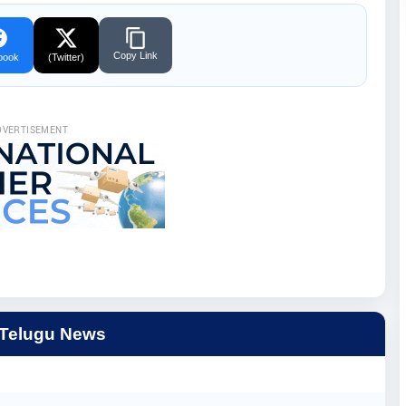
Copy Link
book
(Twitter)
DVERTISEMENT
 Telugu News