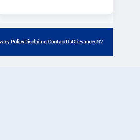
vacy Policy
Disclaimer
ContactUs
Grievances
NV