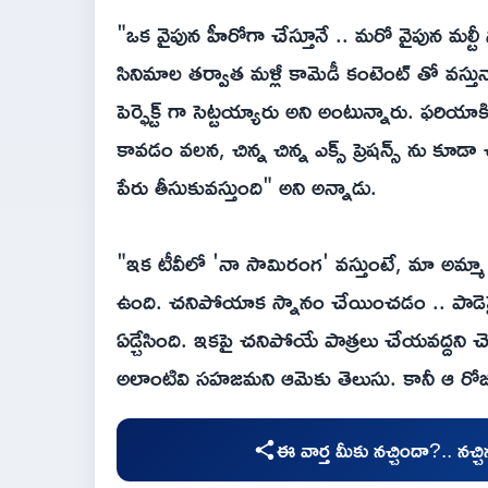
"ఒక వైపున హీరోగా చేస్తూనే .. మరో వైపున మల్టీ స్
సినిమాల తర్వాత మళ్లీ కామెడీ కంటెంట్ తో వస్
పెర్ఫెక్ట్ గా సెట్టయ్యారు అని అంటున్నారు. ఫరి
కావడం వలన, చిన్న చిన్న ఎక్స్ ప్రెషన్స్ ను క
పేరు తీసుకువస్తుంది" అని అన్నాడు.
"ఇక టీవీలో 'నా సామిరంగ' వస్తుంటే, మా అమ్మ
ఉంది. చనిపోయాక స్నానం చేయించడం .. పాడెపై ప
ఏడ్చేసింది. ఇకపై చనిపోయే పాత్రలు చేయవద్దని చెప్
అలాంటివి సహజమని ఆమెకు తెలుసు. కానీ ఆ రో
ఈ వార్త మీకు నచ్చిందా?.. నచ్