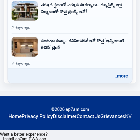
తక్కువ స్థలంలో ఎక్కువ సౌకర్యాలు.. డ్యూప్లెక్స్ ఇళ్ల
నిర్మాణంలో కొత్త ట్రెండ్స్ ఇవే!
2 days ago
వంటగది ఉన్నా.. కనిపించదు! ఇదే కొత్త 'ఇన్విజిబుల్
కిచెన్' ట్రెండ్
4 days ago
..more
©2026 ap7am.com
Home
Privacy Policy
Disclaimer
ContactUs
Grievances
NV
Want a better experience?
Install ap7am PWA app