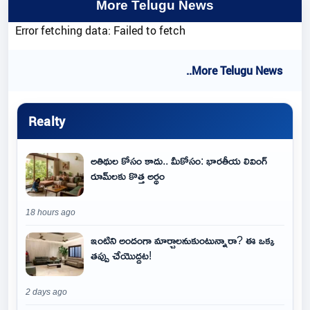
More Telugu News
Error fetching data: Failed to fetch
..More Telugu News
Realty
అతిథుల కోసం కాదు.. మీకోసం: భారతీయ లివింగ్
రూమ్‌లకు కొత్త అర్థం
18 hours ago
ఇంటిని అందంగా మార్చాలనుకుంటున్నారా? ఈ ఒక్క
తప్పు చేయొద్దట!
2 days ago