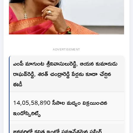
ADVERTISEMENT
ఎంపీ మాగుంట శ్రీనివాసులురెడ్డి, ఆయన కుమారుడు
రాఘవ్‌రెడ్డి, శరత్ చంద్రారెడ్డి పేర్లను కూడా చేర్చిన
ఈడీ
14,05,58,890 సీసాల మద్యం విక్రయించిన
ఇండోస్పిరిట్స్
జనవరిలో కవిత ఇంట్లో సమావేశమైన సమీర్