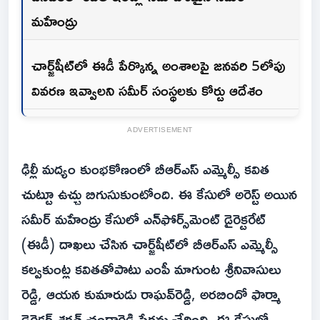
మహేంద్రు
చార్జ్‌షీట్‌లో ఈడీ పేర్కొన్న అంశాలపై జనవరి 5లోపు
వివరణ ఇవ్వాలని సమీర్ సంస్థలకు కోర్టు ఆదేశం
ADVERTISEMENT
ఢిల్లీ మద్యం కుంభకోణంలో బీఆర్ఎస్ ఎమ్మెల్సీ కవిత
చుట్టూ ఉచ్చు బిగుసుకుంటోంది. ఈ కేసులో అరెస్ట్ అయిన
సమీర్ మహేంద్రు కేసులో ఎన్‌ఫోర్స్‌మెంట్ డైరెక్టరేట్
(ఈడీ) దాఖలు చేసిన చార్జ్‌షీట్‌లో బీఆర్ఎస్ ఎమ్మెల్సీ
కల్వకుంట్ల కవితతోపాటు ఎంపీ మాగుంట శ్రీనివాసులు
రెడ్డి, ఆయన కుమారుడు రాఘవ్‌రెడ్డి, అరబిందో ఫార్మా
డైరెక్టర్ శరత్ చంద్రారెడ్డి పేర్లను చేర్చింది. ఈ కేసులో