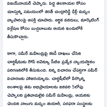
విజయ్‌నాయర్ చెప్పారు. పెద్ద తలకాయల కోసం
చూస్తున్న సమయంలో శరత్ చంద్రారెడ్డి ఢిల్లీ మద్యం
వ్యాపారంపై ఆసక్తి చూపారు. ఆర్థిక వనరులు, మార్కెటింగ్
విశ్లేషణ కోసం బుచ్చిబాబును ఆయన ఇందులోకి
తీసుకొచ్చారు.
కాగా, సమీర్ మహేంద్రుపై ఈడీ దాఖలు చేసిన
చార్జిషీటును రౌస్ అవెన్యూ సీబీఐ ప్రత్యేక న్యాయస్థానం
పరిగణనలోకి తీసుకుంది. నిన్న విచారణ చేపట్టగా సమీర్
విచారణకు హాజరయ్యారు. చార్జిషీట్‌లో పేర్కొన్న
అంశాలపై తమ అభిప్రాయాలను జనవరి 5లోపు
చెప్పాలని ప్రతివాదులైన సమీర్ మహేంద్రు, ఆయనకు
చెందిన నాలుగు మద్యం తయారీ, సరఫరా సంస్థలను