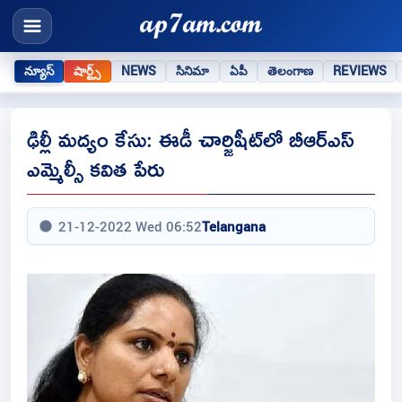
న్యూస్
షార్ట్స్
NEWS
సినిమా
ఏపీ
తెలంగాణ
REVIEWS
ఢిల్లీ మద్యం కేసు: ఈడీ చార్జిషీట్‌లో బీఆర్ఎస్
ఎమ్మెల్సీ కవిత పేరు
21-12-2022 Wed 06:52
Telangana