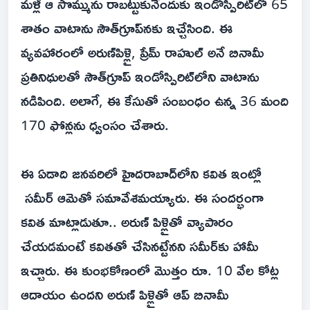
మళ్లీ ఆ సొమ్మును రాబట్టుకునేందుకు ఇండోస్పిరిట్‌లో 65
శాతం వాటాను సౌత్‌గ్రూప్‌నకు ఇచ్చేసింది. ఈ
వ్యవహారంలో అరుణ్‌పిళ్లై, ప్రేమ్ రాహుల్ అనే బినామీ
ప్రతినిధులతో సౌత్‌గ్రూప్ ఇండోస్పిరిట్‌లోని వాటాను
నడిపింది. అలాగే, ఈ కేసుతో సంబంధం ఉన్న 36 మంది
170 ఫోన్లను ధ్వంసం చేశారు.
ఈ ఏడాది జనవరిలో హైదరాబాద్‌లోని కవిత ఇంట్లో
సమీర్ ఆమెతో సమావేశమయ్యారు. ఈ సందర్భంగా
కవిత మాట్లాడుతూ.. అరుణ్‌ పిళ్లైతో వ్యాపారం
చేయడమంటే కవితతో చేసినట్టేనని సమీర్‌కు హామీ
ఇచ్చారు. ఈ కుంభకోణంలో మొత్తం రూ. 10 వేల కోట్ల
ఆదాయం ఉందని అరుణ్ పిళ్లైతో ఆప్ బినామీ