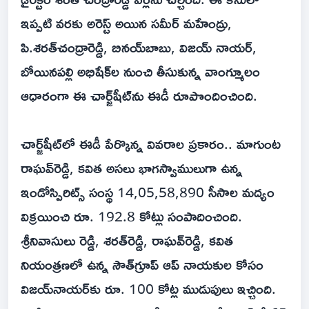
ఇప్పటి వరకు అరెస్ట్ అయిన సమీర్ మహేంద్రు,
పి.శరత్‌చంద్రారెడ్డి, బినయ్‌బాబు, విజయ్ నాయర్,
బోయినపల్లి అభిషేక్‌ల నుంచి తీసుకున్న వాంగ్మూలం
ఆధారంగా ఈ చార్జ్‌షీట్‌ను ఈడీ రూపొందించింది.
చార్జ్‌షీట్‌లో ఈడీ పేర్కొన్న వివరాల ప్రకారం.. మాగుంట
రాఘవ్‌రెడ్డి, కవిత అసలు భాగస్వాములుగా ఉన్న
ఇండోస్పిరిట్స్ సంస్థ 14,05,58,890 సీసాల మద్యం
విక్రయించి రూ. 192.8 కోట్లు సంపాదించింది.
శ్రీనివాసులు రెడ్డి, శరత్‌రెడ్డి, రాఘవ్‌రెడ్డి, కవిత
నియంత్రణలో ఉన్న సౌత్‌గ్రూప్ ఆప్ నాయకుల కోసం
విజయ్‌నాయర్‌కు రూ. 100 కోట్ల ముడుపులు ఇచ్చింది.