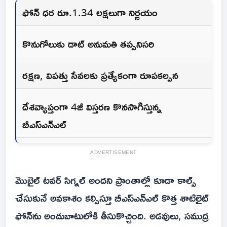
ఫోన్‌ ధర రూ.1.34 లక్షలుగా నిర్ణయం
కొనుగోలుకు డాట్‌ అనుమతి తప్పనిసరి
రక్షణ, విపత్తు సేవలకు ప్రత్యేకంగా రూపకల్పన
దేశవ్యాప్తంగా 4జీ విస్తరణ కొనసాగిస్తున్న
బీఎస్‌ఎన్‌ఎల్‌
ADVERTISEMENT
మొబైల్‌ టవర్‌ సిగ్నల్‌ అందని ప్రాంతాల్లో కూడా కాల్స్‌
చేసుకునే అవకాశం కల్పిస్తూ బీఎస్‌ఎన్‌ఎల్‌ కొత్త శాటిలైట్‌
ఫోన్‌ను అందుబాటులోకి తీసుకొచ్చింది. అడవులు, సముద్ర