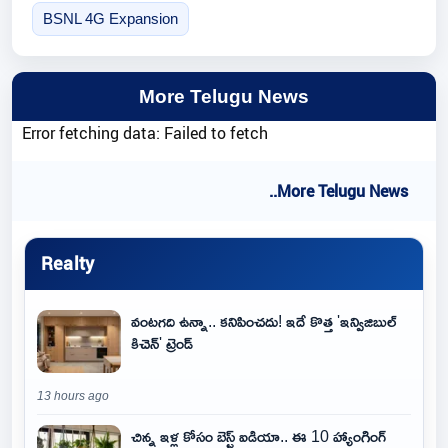
BSNL 4G Expansion
More Telugu News
Error fetching data: Failed to fetch
..More Telugu News
Realty
వంటగది ఉన్నా.. కనిపించదు! ఇదే కొత్త 'ఇన్విజిబుల్
కిచెన్' ట్రెండ్
13 hours ago
చిన్న ఇళ్ల కోసం బెస్ట్ ఐడియా.. ఈ 10 హ్యాంగింగ్