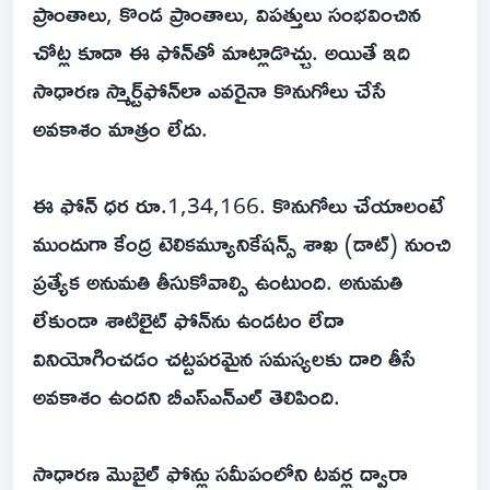
ప్రాంతాలు, కొండ ప్రాంతాలు, విపత్తులు సంభవించిన
చోట్ల కూడా ఈ ఫోన్‌తో మాట్లాడొచ్చు. అయితే ఇది
సాధారణ స్మార్ట్‌ఫోన్‌లా ఎవరైనా కొనుగోలు చేసే
అవకాశం మాత్రం లేదు.
ఈ ఫోన్‌ ధర రూ.1,34,166. కొనుగోలు చేయాలంటే
ముందుగా కేంద్ర టెలికమ్యూనికేషన్స్‌ శాఖ (డాట్‌) నుంచి
ప్రత్యేక అనుమతి తీసుకోవాల్సి ఉంటుంది. అనుమతి
లేకుండా శాటిలైట్‌ ఫోన్‌ను ఉండటం లేదా
వినియోగించడం చట్టపరమైన సమస్యలకు దారి తీసే
అవకాశం ఉందని బీఎస్‌ఎన్‌ఎల్‌ తెలిపింది.
సాధారణ మొబైల్‌ ఫోన్లు సమీపంలోని టవర్ల ద్వారా