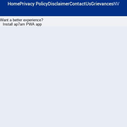
Home
Privacy Policy
Disclaimer
ContactUs
Grievances
NV
Want a better experience?
Install ap7am PWA app