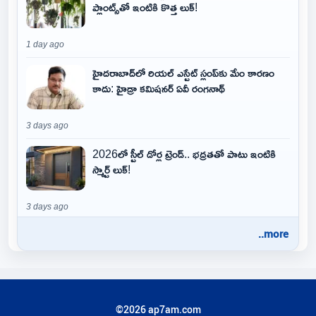
ప్లాంట్స్‌తో ఇంటికి కొత్త లుక్!
1 day ago
హైదరాబాద్‌లో రియల్ ఎస్టేట్ స్లంప్‌కు మేం కారణం
కాదు: హైడ్రా కమిషనర్ ఏవీ రంగనాథ్
3 days ago
2026లో స్టీల్ డోర్ల ట్రెండ్.. భద్రతతో పాటు ఇంటికి
స్మార్ట్ లుక్!
3 days ago
..more
©2026 ap7am.com