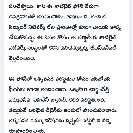
పనిచేస్తాయి. కానీ ఈ శాటిలైట్‌ ఫోన్‌ నేరుగా
ఉపగ్రహాలతో అనుసంధానం అవుతుంది. అందుకే
సెల్యులర్‌ నెట్‌వర్క్‌ లేని ప్రాంతాల్లో కూడా వాయిస్‌ కాల్స్‌
చేసుకోవచ్చు. ఈ సేవల కోసం అంతర్జాతీయ శాటిలైట్‌
నెట్‌వర్క్‌ సంస్థలతో కలిసి పనిచేస్తున్నట్లు బీఎస్‌ఎన్‌ఎల్‌
వెల్లడించింది.
ఈ ఫోన్‌లో అత్యవసర పరిస్థితుల కోసం ఎస్‌వోఎస్‌
ఫీచర్‌ను కూడా అందించారు. ఒక్కసారి ఛార్జ్‌ చేస్తే
ఎక్కువసేపు పనిచేసే బ్యాటరీ, కఠిన పరిస్థితులను
తట్టుకునే బలమైన డిజైన్‌ను ఇందులో పొందుపరిచారు.
అత్యవసర కమ్యూనికేషన్‌ను దృష్టిలో పెట్టుకొని దీన్ని
రూపొందించారు.