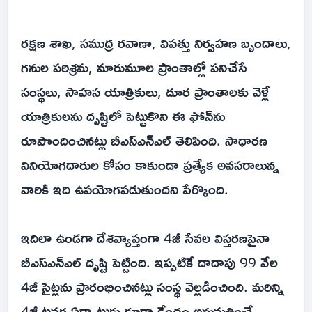
రక్షణ శాఖ, సముద్ర రవాణా, విపత్తు నిర్వహణ బృందాలు,
గనుల పరిశ్రమ, మారుమూల ప్రాంతాల్లో పనిచేసే
సంస్థలు, సాహస యాత్రికులు, దూర ప్రాంతాలకు వెళ్లే
యాత్రికులను దృష్టిలో పెట్టుకొని ఈ ఫోన్‌ను
రూపొందించినట్లు బీఎస్‌ఎన్‌ఎల్‌ తెలిపింది. సాధారణ
వినియోగదారుల కోసం కాకుండా ప్రత్యేక అవసరాలున్న
వారికి ఇది ఉపయోగపడుతుందని పేర్కొంది.
ఇదిలా ఉండగా దేశవ్యాప్తంగా 4జీ సేవల విస్తరణపైనా
బీఎస్‌ఎన్‌ఎల్‌ దృష్టి పెట్టింది. ఇప్పటికే దాదాపు 99 వేల
4జీ సైట్లను ప్రారంభించినట్లు సంస్థ వెల్లడించింది. మరిన్ని
4జీ టవర్ల ఏర్పాటుకు కూడా కేంద్రం అనుమతించే