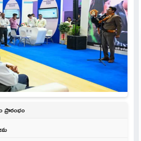
శకం ప్రారంభం
 జమ