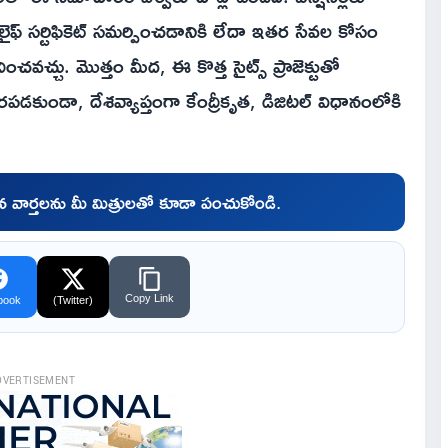
 సర్టిఫికెట్ సమర్పించడానికి లేదా ఇతర సేవల కోసం
వచ్చు. మొత్తం మీద, ఈ కొత్త సైట్స్ ప్రాజెక్టుతో
కుండా, దేశవ్యాప్తంగా కేంద్రీకృత, డిజిటల్ విధానంలోకి
చిన వార్తలను మీ మిత్రులతో కూడా పంచుకోండి.
Copy Link
book
(Twitter)
DVERTISEMENT