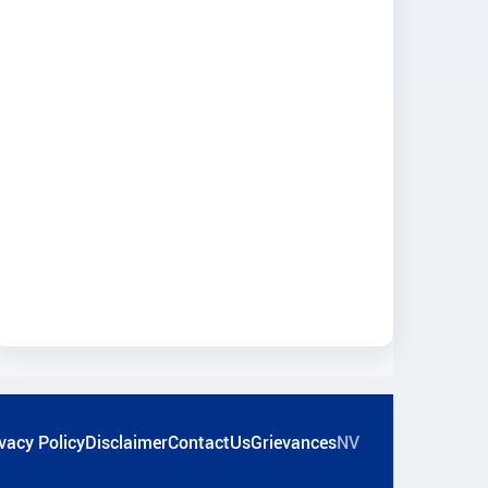
vacy Policy
Disclaimer
ContactUs
Grievances
NV