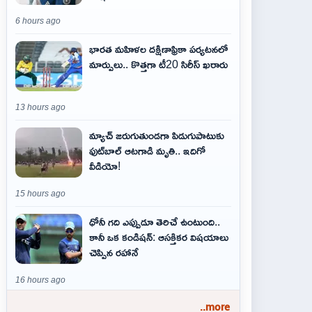
6 hours ago
భారత మహిళల దక్షిణాఫ్రికా పర్యటనలో
మార్పులు.. కొత్తగా టీ20 సిరీస్ ఖరారు
13 hours ago
మ్యాచ్ జరుగుతుండగా పిడుగుపాటుకు
ఫుట్‌బాల్ ఆటగాడి మృతి.. ఇదిగో
వీడియో!
15 hours ago
ధోనీ గది ఎప్పుడూ తెరిచే ఉంటుంది..
కానీ ఒక కండిషన్: ఆసక్తికర విషయాలు
చెప్పిన రహానే
16 hours ago
..more