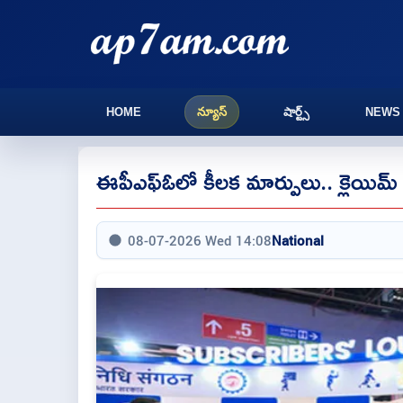
HOME
న్యూస్
షార్ట్స్
NEWS
ఈపీఎఫ్ఓలో కీలక మార్పులు.. క్లెయిమ్
08-07-2026 Wed 14:08
National