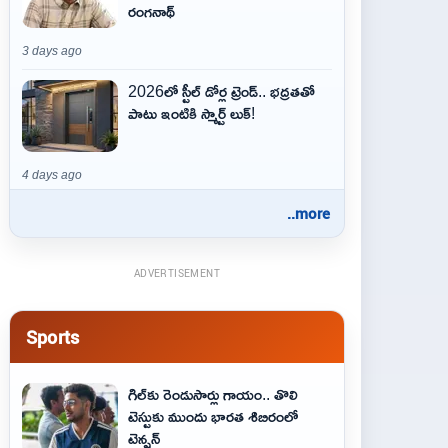
రంగనాథ్
3 days ago
2026లో స్టీల్ డోర్ల ట్రెండ్.. భద్రతతో
పాటు ఇంటికి స్మార్ట్ లుక్!
4 days ago
..more
ADVERTISEMENT
Sports
గిల్‌కు రెండుసార్లు గాయం.. తొలి
టెస్టుకు ముందు భారత శిబిరంలో
టెన్షన్