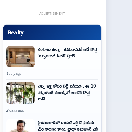
ADVERTISEMENT
Realty
వంటగది ఉన్నా.. కనిపించదు! ఇదే కొత్త
'ఇన్విజిబుల్ కిచెన్' ట్రెండ్
1 day ago
చిన్న ఇళ్ల కోసం బెస్ట్ ఐడియా.. ఈ 10
హ్యాంగింగ్ ప్లాంట్స్‌తో ఇంటికి కొత్త
లుక్!
2 days ago
హైదరాబాద్‌లో రియల్ ఎస్టేట్ స్లంప్‌కు
మేం కారణం కాదు: హైడ్రా కమిషనర్ ఏవీ