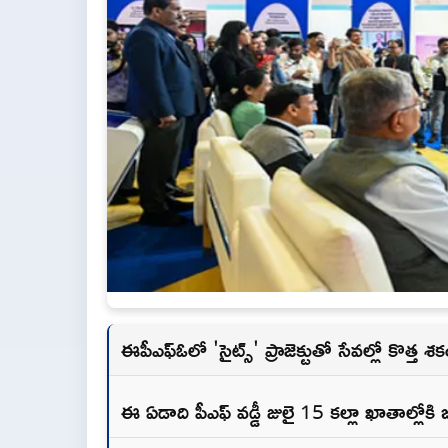
ఈపీఎఫ్ఓలో 'సైట్స్' ప్రాజెక్టుతో సేవల్లో కొత్త 
ఈ ఏడాది పీఎఫ్ వడ్డీ జులై 15 కల్లా ఖాతాల్లోకి