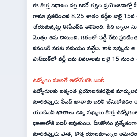
ఈ కొత్త విధానం వల్ల కలిగే తక్షణ ప్రయోజనాల్లో 
గానూ ప్రకటించిన 8.25 శాతం వడ్డీని జులై 15వ తే
చేయనున్నట్లు ఈపీఎఫ్ఓ తెలిపింది. దీని ద్వారా స
మొత్తం జమ కానుంది. గతంలో వడ్డీ రేటు ప్రకటించ
నవంబర్ వరకు సమయం పట్టేది. కానీ ఇప్పుడు ఆ ప
పాస్‌బుక్‌లో వడ్డీ జమ వివరాలను జులై 15 నుంచి
ఉద్యోగం మారితే ఆటోమేటిక్ బదిలీ
ఉద్యోగులకు అత్యంత ప్రయోజనకరమైన మార్పులలో
మారినప్పుడు పీఎఫ్ ఖాతాను బదిలీ చేసుకోవడం
యూఏఎన్ ఖాతాలు ఉన్న సభ్యులు కొత్త ఉద్యోగంలో చే
ఖాతాలోకి బదిలీ అవుతుంది. దీనికోసం ప్రత్యే
మారినప్పుడు పాత, కొత్త యాజమాన్యాల ఆమోద