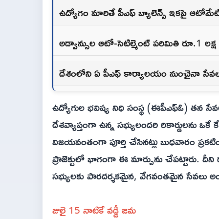
ఉద్యోగం మారితే పీఎఫ్ బ్యాలెన్స్ ఇకపై ఆటోమేటిక
అడ్వాన్సుల ఆటో-సెటిల్మెంట్ పరిమితి రూ.1 లక్
దేశంలోని ఏ పీఎఫ్ కార్యాలయం నుంచైనా సేవ
ఉద్యోగుల భవిష్య నిధి సంస్థ (ఈపీఎఫ్ఓ) తన సేవ
దేశవ్యాప్తంగా ఉన్న సభ్యులందరి రికార్డులను ఒకే కే
విజయవంతంగా పూర్తి చేసినట్లు బుధవారం ప్రకటించ
ప్రాజెక్టులో భాగంగా ఈ మార్పును చేపట్టారు. దీన
సభ్యులకు పారదర్శకమైన, వేగవంతమైన సేవలు అంది
జులై 15 నాటికే వడ్డీ జమ