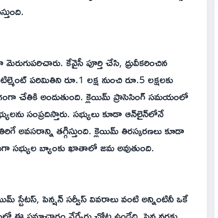
్తుంది.
మెరుగుపరిచారు. కేవైసీ పూర్తి చేసి, ధ్రువీకరించిన
ల్మెంట్ పరిమితిని రూ.1 లక్ష నుంచి రూ.5 లక్షలకు
గంగా చేతికి అందుతుంది. క్లెయిమ్ ప్రాసెసింగ్ సమయంలో
యులను సంప్రదిస్తారు. సభ్యులు కూడా ఆన్‌లైన్‌లోనే
గే అవసరాన్ని తగ్గిస్తుంది. క్లెయిమ్ తిరస్కరణలు కూడా
ేరుగా సభ్యుల బ్యాంకు ఖాతాలో జమ అవుతుంది.
ిమ్ స్టేటస్, పెన్షన్ సర్వీస్ వివరాలు వంటి అన్నింటినీ ఒకే
ంలో ఈ సమాచారం వేర్వేరు చోట్ల ఉండేది. పెన్షనర్లకు