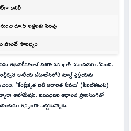
్‌గా బదిలీ
ష నుంచి రూ.5 లక్షలకు పెంపు
లు పొందే సౌలభ్యం
లను ఆధునికీకరించే దిశగా ఒక భారీ ముందడుగు వేసింది.
ంద్రీకృత జాతీయ డేటాబేస్‌లోకి మార్చే ప్రక్రియను
ింది. 'కేంద్రీకృత ఐటీ ఆధారిత సేవలు' (సీఐటీఈఎస్‌)
ి ద్వారా ఆటోమేషన్, నిబంధనల ఆధారిత ప్రాసెసింగ్‌తో
ంచడం లక్ష్యంగా పెట్టుకున్నారు.