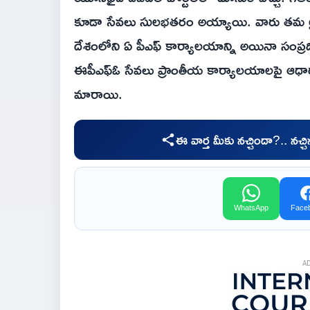
కూడా సేవలు సులభతరం అయ్యాయి. వారు తమ లైఫ్
దేశంలోని ఏ పీఎఫ్ కార్యాలయాన్ని అయినా సంప్రదించ
ఈపీఎఫ్ఓ సేవలు ప్రాంతీయ కార్యాలయాలపై ఆధారపడ
మారాయి.
ఈ వార్త మీకు నచ్చిందా?.. నచ్
WhatsApp
Face
A