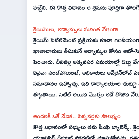
వచ్చేది. ఈ కొత్త విధానం ఆ శ్రమను పూర్తిగా తొలగిస
క్లెయిమ్‌లు, అడ్వాన్సులు మరింత వేగంగా
క్లెయిమ్ సెటిల్‌మెంట్ ప్రక్రియను కూడా గణనీయంగా 
ఖాతాదారులు తీసుకునే అడ్వాన్సుల కోసం ఆటో-సెటి
పెంచారు. దీనివల్ల అత్యవసర సమయాల్లో డబ్బు వే
ఏవైనా సందేహాలుంటే, అధికారులు ఆన్‌లైన్‌లోనే సభ్
సమాధానం ఇవ్వొచ్చు. ఇది కార్యాలయాల చుట్టూ తిరి
తగ్గుతాయి. సెటిల్ అయిన మొత్తం అదే రోజున న
అందరికీ ఒకే వేదిక.. పెన్షనర్లకు సౌలభ్యం
కొత్త విధానంలో సభ్యులు తమ పీఎఫ్ బ్యాలెన్స్, క్లెయ
యూనిఫైడ్ డిజిటల్ పోర్టల్‌లో చూసుకోవచ్చు. గత