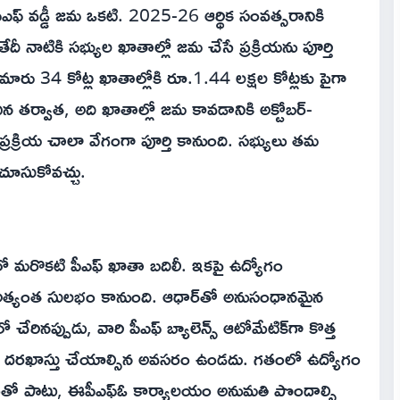
పీఎఫ్ వడ్డీ జమ ఒకటి. 2025-26 ఆర్థిక సంవత్సరానికి
దీ నాటికి సభ్యుల ఖాతాల్లో జమ చేసే ప్రక్రియను పూర్తి
ుమారు 34 కోట్ల ఖాతాల్లోకి రూ.1.44 లక్షల కోట్లకు పైగా
ిన తర్వాత, అది ఖాతాల్లో జమ కావడానికి అక్టోబర్-
్రక్రియ చాలా వేగంగా పూర్తి కానుంది. సభ్యులు తమ
 చూసుకోవచ్చు.
 మరొకటి పీఎఫ్ ఖాతా బదిలీ. ఇకపై ఉద్యోగం
 అత్యంత సులభం కానుంది. ఆధార్‌తో అనుసంధానమైన
రినప్పుడు, వారి పీఎఫ్ బ్యాలెన్స్ ఆటోమేటిక్‌గా కొత్త
కంగా దరఖాస్తు చేయాల్సిన అవసరం ఉండదు. గతంలో ఉద్యోగం
ంతో పాటు, ఈపీఎఫ్ఓ కార్యాలయం అనుమతి పొందాల్సి