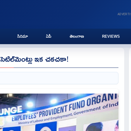
ADVERT
సినిమా
ఏపీ
తెలంగాణ
REVIEWS
 సెటిల్‌మెంట్లు ఇక చకచకా!