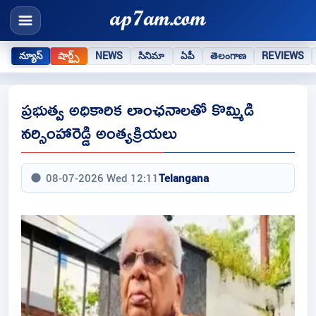
న్యూస్
షార్ట్స్
NEWS
సినిమా
ఏపీ
తెలంగాణ
REVIEWS
ప్రభుత్వ అధికారిక లాంఛనాలతో కొమ్మిడి
నర్సింహారెడ్డి అంత్యక్రియలు
08-07-2026 Wed 12:11
Telangana