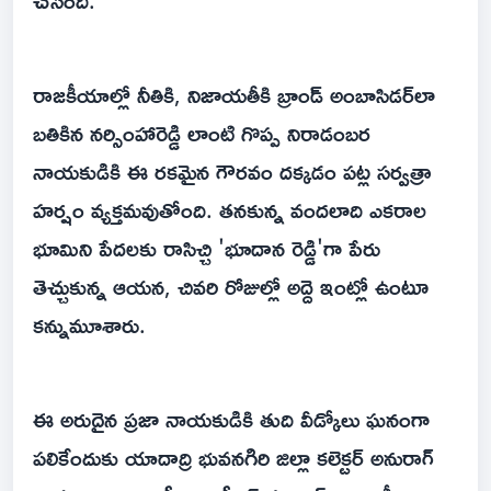
చేసింది.
రాజకీయాల్లో నీతికి, నిజాయతీకి బ్రాండ్ అంబాసిడర్‌లా
బతికిన నర్సింహారెడ్డి లాంటి గొప్ప నిరాడంబర
నాయకుడికి ఈ రకమైన గౌరవం దక్కడం పట్ల సర్వత్రా
హర్షం వ్యక్తమవుతోంది. తనకున్న వందలాది ఎకరాల
భూమిని పేదలకు రాసిచ్చి 'భూదాన రెడ్డి'గా పేరు
తెచ్చుకున్న ఆయన, చివరి రోజుల్లో అద్దె ఇంట్లో ఉంటూ
కన్నుమూశారు.
ఈ అరుదైన ప్రజా నాయకుడికి తుది వీడ్కోలు ఘనంగా
పలికేందుకు యాదాద్రి భువనగిరి జిల్లా కలెక్టర్ అనురాగ్