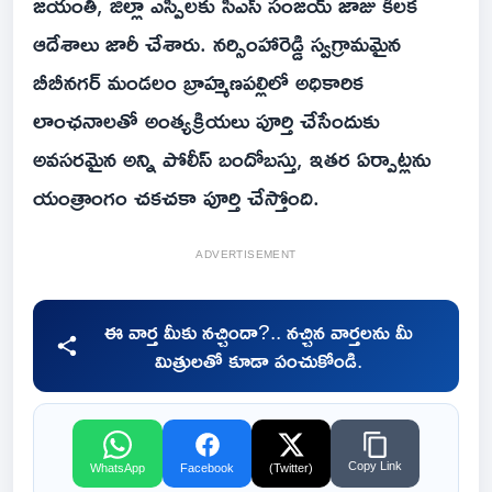
జయంతి, జిల్లా ఎస్పీలకు సీఎస్ సంజయ్ జాజు కీలక
ఆదేశాలు జారీ చేశారు. నర్సింహారెడ్డి స్వగ్రామమైన
బీబీనగర్ మండలం బ్రాహ్మణపల్లిలో అధికారిక
లాంఛనాలతో అంత్యక్రియలు పూర్తి చేసేందుకు
అవసరమైన అన్ని పోలీస్ బందోబస్తు, ఇతర ఏర్పాట్లను
యంత్రాంగం చకచకా పూర్తి చేస్తోంది.
ADVERTISEMENT
ఈ వార్త మీకు నచ్చిందా?.. నచ్చిన వార్తలను మీ
మిత్రులతో కూడా పంచుకోండి.
Copy Link
WhatsApp
Facebook
(Twitter)