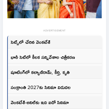
ADVERTISEMENT
సెట్స్‌లో చేరిన వెంకటేశ్‌
భారీ సెట్‌లో కీలక సన్నివేశాల చిత్రీకరణ
షూటింగ్‌లో కల్యాణ్‌రామ్‌, కీర్తి, కృతి
సంక్రాంతి 2027కు సినిమా విడుదల
వెంకటేశ్‌-అనిల్‌కు ఇది ఐదో సినిమా