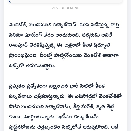
ADVERTISEMENT
వెంకటేశ్‌, నందమూరి కల్యాణ్‌రామ్‌ కలిసి నటిస్తున్న కొత్త
సినిమా షూటింగ్‌ వేగం అందుకుంది. దర్శకుడు అనిల్‌
రావిపూడి తెరకెక్కిస్తున్న ఈ చిత్రంలో కీలక షెడ్యూల్‌
ప్రారంభమైంది. దీంట్లో పాల్గొనేందుకు వెంకటేశ్‌ తాజాగా
సెట్స్‌లో అడుగుపెట్టారు.
ప్రస్తుతం ప్రత్యేకంగా నిర్మించిన భారీ సెట్‌లో కీలక
సన్నివేశాలు చిత్రీకరిస్తున్నారు. ఈ ఎపిసోడ్లలో వెంకటేశ్‌తో
పాటు నందమూరి కల్యాణ్‌రామ్‌, కీర్తి సురేశ్‌, కృతి శెట్టి
కూడా పాల్గొంటున్నారు. ఇటీవల కల్యాణ్‌రామ్‌
పుట్టినరోజును చిత్రబృందం సెట్స్‌లోనే జరుపుకొంది. అదే