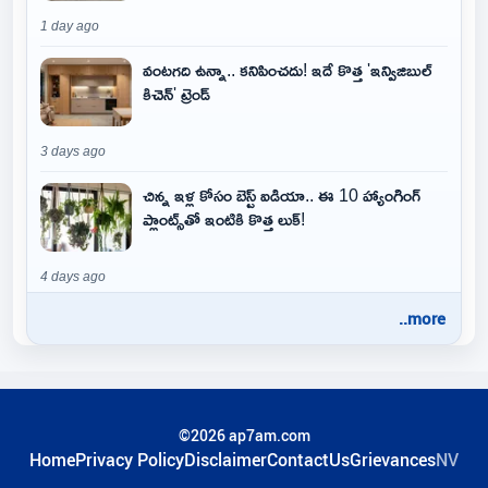
1 day ago
వంటగది ఉన్నా.. కనిపించదు! ఇదే కొత్త 'ఇన్విజిబుల్
కిచెన్' ట్రెండ్
3 days ago
చిన్న ఇళ్ల కోసం బెస్ట్ ఐడియా.. ఈ 10 హ్యాంగింగ్
ప్లాంట్స్‌తో ఇంటికి కొత్త లుక్!
4 days ago
..more
©2026 ap7am.com
Home
Privacy Policy
Disclaimer
ContactUs
Grievances
NV