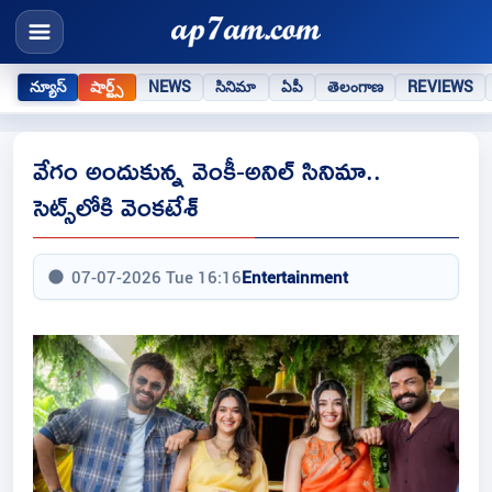
న్యూస్
షార్ట్స్
NEWS
సినిమా
ఏపీ
తెలంగాణ
REVIEWS
వేగం అందుకున్న వెంకీ-అనిల్‌ సినిమా..
సెట్స్‌లోకి వెంకటేశ్‌
07-07-2026 Tue 16:16
Entertainment