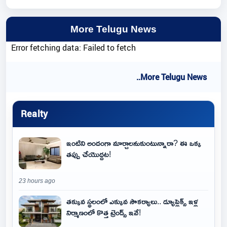
More Telugu News
Error fetching data: Failed to fetch
..More Telugu News
Realty
ఇంటిని అందంగా మార్చాలనుకుంటున్నారా? ఈ ఒక్క
తప్పు చేయొద్దట!
23 hours ago
తక్కువ స్థలంలో ఎక్కువ సౌకర్యాలు.. డ్యూప్లెక్స్ ఇళ్ల
నిర్మాణంలో కొత్త ట్రెండ్స్ ఇవే!