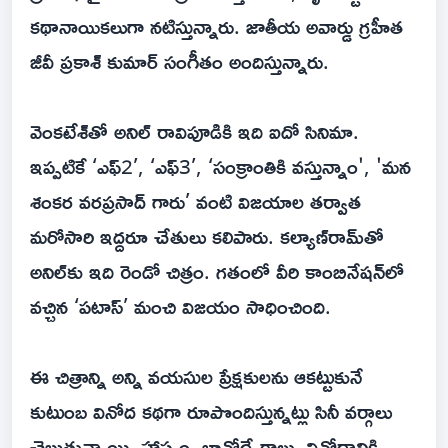
కథానాయికలుగా నటిస్తున్నారు. జాతీయ అవార్డు గ్రహీత
జీవీ ప్రకాశ్‌ కుమార్‌ సంగీతం అందిస్తున్నారు.
వెంకటేశ్‌తో అనిల్‌ రావిపూడికి ఇది ఐదో సినిమా.
ఇప్పటికే ‘ఎఫ్‌2’, ‘ఎఫ్‌3’, ‘సంక్రాంతికి వస్తున్నాం', 'మన
శంకర వరప్రసాద్ గారు’ వంటి విజయాల తర్వాత
మరోసారి ఇద్దరూ చేతులు కలిపారు. కల్యాణ్‌రామ్‌తో
అనిల్‌కు ఇది రెండో చిత్రం. గతంలో వీరి కాంబినేషన్‌లో
వచ్చిన ‘పటాస్‌’ మంచి విజయం సాధించింది.
ఈ చిత్రాన్ని అన్ని వయసుల ప్రేక్షకులను ఆకట్టుకునే
కుటుంబ వినోద కథగా రూపొందిస్తున్నట్లు సినీ వర్గాలు
చెబుతున్నాయి. హాస్యం, భావోద్వేగాలు, వినోదానికి