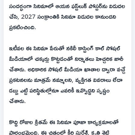
సందర్భంగా సినిమాలో ఆయన ఫస్ట్‌లుక్‌ పోస్టర్‌ను విడుదల
చేసి, 2027 సంక్రాంతికి సినిమా విడుదల కానుందని
ప్రకటించింది.
ఇటీవల ఈ సినిమా పేరుతో నకిలీ కాస్టింగ్‌ కాల్‌ సోషల్‌
మీడియాలో చక్కర్లు కొట్టడంతో నిర్మాతలు హెచ్చరిక జారీ
చేశారు. అధికారిక సోషల్‌ మీడియా ఖాతాల ద్వారా వచ్చే
ప్రకటనలను మాత్రమే నమ్మాలని, వ్యక్తిగత వివరాలు లేదా
డబ్బు ఎట్టి పరిస్థితుల్లోనూ ఎవరికీ ఇవ్వొద్దని స్పష్టం
చేశారు.
కొద్ది రోజుల క్రితమే ఈ సినిమా పూజా కార్యక్రమాలతో
ప్రారంభమైంది. ఈ చిత్రంలో కీర్తి సురేశ్, కృతి శెట్టి