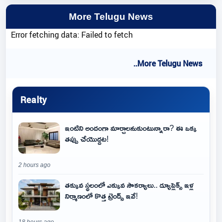
More Telugu News
Error fetching data: Failed to fetch
..More Telugu News
Realty
ఇంటిని అందంగా మార్చాలనుకుంటున్నారా? ఈ ఒక్క
తప్పు చేయొద్దట!
2 hours ago
తక్కువ స్థలంలో ఎక్కువ సౌకర్యాలు.. డ్యూప్లెక్స్ ఇళ్ల
నిర్మాణంలో కొత్త ట్రెండ్స్ ఇవే!