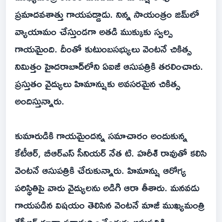
ప్రమాదవశాత్తు గాయపడ్డాడు. నిన్న సాయంత్రం జిమ్‌లో
వ్యాయామం చేస్తుండగా అతడి ముక్కుకు స్వల్ప
గాయమైంది. దీంతో కుటుంబసభ్యులు వెంటనే చికిత్స
నిమిత్తం హైదరాబాద్‌లోని ఏఐజీ ఆసుపత్రికి తరలించారు.
ప్రస్తుతం వైద్యులు హిమాన్షుకు అవసరమైన చికిత్స
అందిస్తున్నారు.
కుమారుడికి గాయమైందన్న సమాచారం అందుకున్న
కేటీఆర్, బీఆర్ఎస్ సీనియర్ నేత టి. హరీశ్ రావుతో కలిసి
వెంటనే ఆసుపత్రికి చేరుకున్నారు. హిమాన్షు ఆరోగ్య
పరిస్థితిపై వారు వైద్యులను అడిగి ఆరా తీశారు. మనవడు
గాయపడిన విషయం తెలిసిన వెంటనే మాజీ ముఖ్యమంత్రి