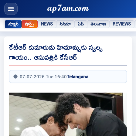
న్యూస్
షార్ట్స్
NEWS
సినిమా
ఏపీ
తెలంగాణ
REVIEWS
కేటీఆర్ కుమారుడు హిమాన్షుకు స్వల్ప
గాయం.. ఆసుపత్రికి కేసీఆర్
07-07-2026 Tue 16:40
Telangana