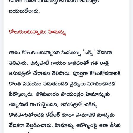
కేసీఆర్ కూడా పరామర్శించేందుకు ఆసుపత్రికి
బయలుదేరారు.
కోలుకుంటున్నాను: హిమన్షు
తాను కోలుకుంటున్నానని హిమాన్షు 'ఎక్స్' వేదికగా
తెలిపారు. చిన్నపాటి గాయం కావడంతో గత రాత్రి
ఆసుపత్రిలో చేరానని తెలిపారు. పూర్తిగా కోలుకోవడానికి
కొంత సమయం పడుతుందని వైద్యులు సూచించారని
పేర్కొన్నారు. సోమవారం సాయంత్రం హిమాన్షుకు
చిన్నపాటి గాయమైందని, ఆసుపత్రిలో చికిత్స
కొనసాగుతోందని కేటీఆర్ కూడా సామాజిక మాధ్యమ
వేదికగా వెల్లడించారు. హిమాన్షు ఆరోగ్యంపై ఆరా తీసిన