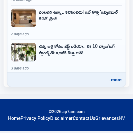
18 hours ago
వంటగది ఉన్నా.. కనిపించదు! ఇదే కొత్త 'ఇన్విజిబుల్
కిచెన్' ట్రెండ్
2 days ago
చిన్న ఇళ్ల కోసం బెస్ట్ ఐడియా.. ఈ 10 హ్యాంగింగ్
ప్లాంట్స్‌తో ఇంటికి కొత్త లుక్!
3 days ago
..more
©2026 ap7am.com
Home
Privacy Policy
Disclaimer
ContactUs
Grievances
NV