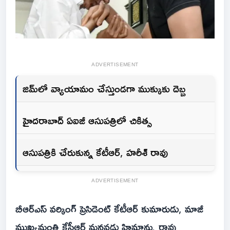
ADVERTISEMENT
జిమ్‌లో వ్యాయామం చేస్తుండగా ముక్కుకు దెబ్బ
హైదరాబాద్ ఏఐజీ ఆసుపత్రిలో చికిత్స
ఆసుపత్రికి చేరుకున్న కేటీఆర్, హరీశ్ రావు
ADVERTISEMENT
బీఆర్ఎస్ వర్కింగ్ ప్రెసిడెంట్ కేటీఆర్ కుమారుడు, మాజీ
ముఖ్యమంత్రి కేసీఆర్ మనవడు హిమాన్షు రావు